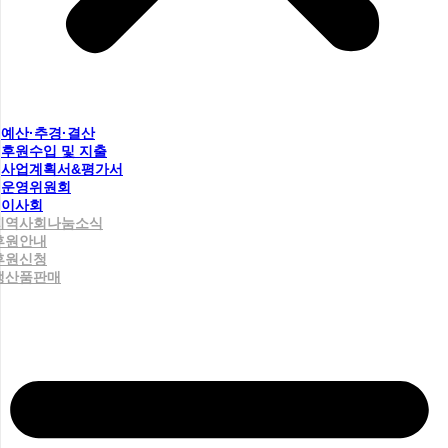
예산·추경·결산
후원수입 및 지출
사업계획서&평가서
운영위원회
이사회
지역사회나눔소식
후원안내
후원신청
생산품판매