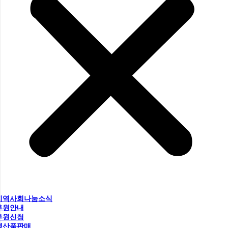
지역사회나눔소식
후원안내
후원신청
생산품판매