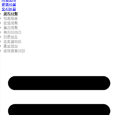
운영시설
오시는길
공지사항
직원채용
운영계획
월간계획
복지이야기
언론보도
포토갤러리
홍보영상
숭덕원봉사단