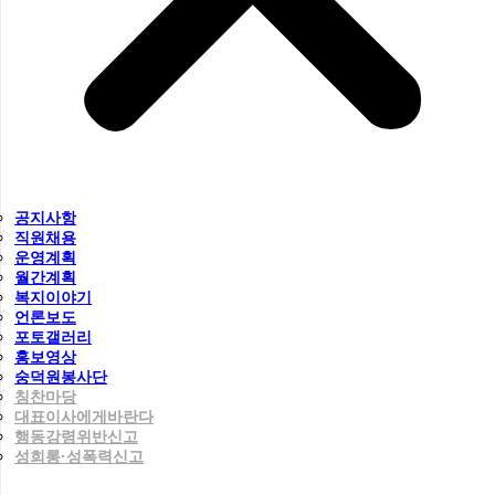
공지사항
직원채용
운영계획
월간계획
복지이야기
언론보도
포토갤러리
홍보영상
숭덕원봉사단
칭찬마당
대표이사에게바란다
행동강령위반신고
성희롱·성폭력신고