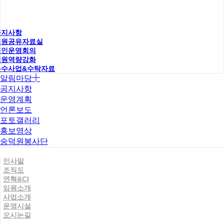
공지사항
직원공유자료실
법인운영회의
직원역량강화
우수사업&수탁자료
알림마당
공지사항
운영계획
언론보도
포토갤러리
홍보영상
숭덕원봉사단
인사말
조직도
연혁&CI
임원소개
사업소개
운영시설
오시는길