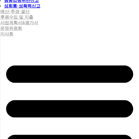
행동강령위반신고
성희롱·성폭력신고
예산·추경·결산
후원수입 및 지출
사업계획서&평가서
운영위원회
이사회