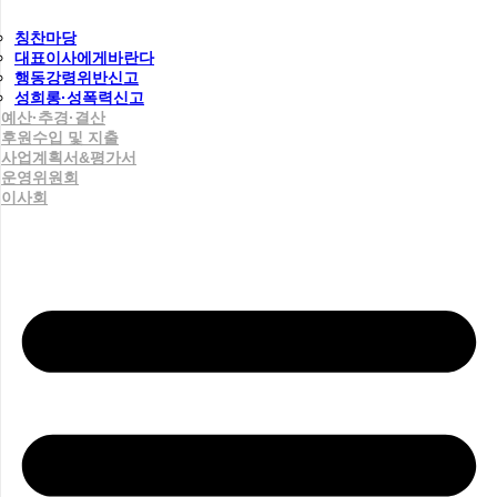
칭찬마당
대표이사에게바란다
행동강령위반신고
성희롱·성폭력신고
예산·추경·결산
후원수입 및 지출
사업계획서&평가서
운영위원회
이사회