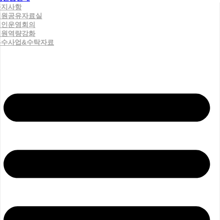
공지사항
직원공유자료실
법인운영회의
직원역량강화
우수사업&수탁자료