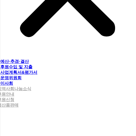
예산·추경·결산
후원수입 및 지출
사업계획서&평가서
운영위원회
이사회
지역사회나눔소식
후원안내
후원신청
생산품판매