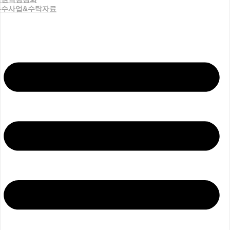
우수사업&수탁자료