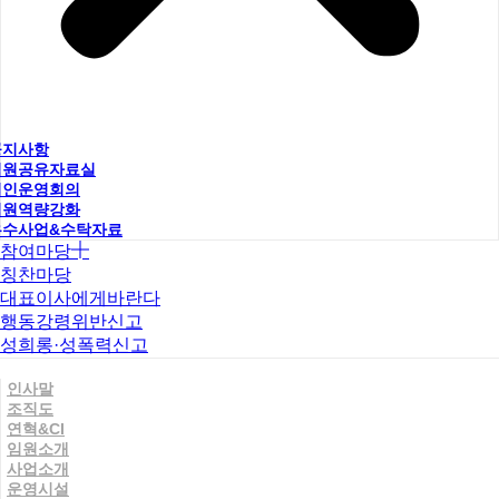
공지사항
직원공유자료실
법인운영회의
직원역량강화
우수사업&수탁자료
참여마당
칭찬마당
대표이사에게바란다
행동강령위반신고
성희롱·성폭력신고
인사말
조직도
연혁&CI
임원소개
사업소개
운영시설