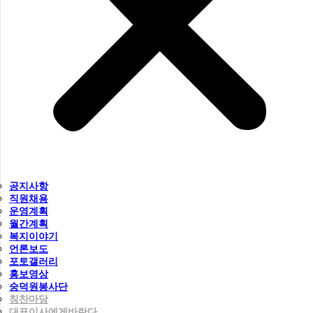
공지사항
직원채용
운영계획
월간계획
복지이야기
언론보도
포토갤러리
홍보영상
숭덕원봉사단
칭찬마당
대표이사에게바란다