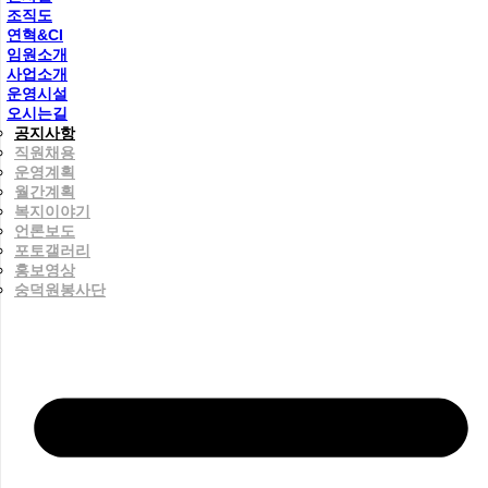
조직도
연혁&CI
임원소개
사업소개
운영시설
오시는길
공지사항
직원채용
운영계획
월간계획
복지이야기
언론보도
포토갤러리
홍보영상
숭덕원봉사단