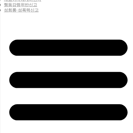
행동강령위반신고
성희롱·성폭력신고