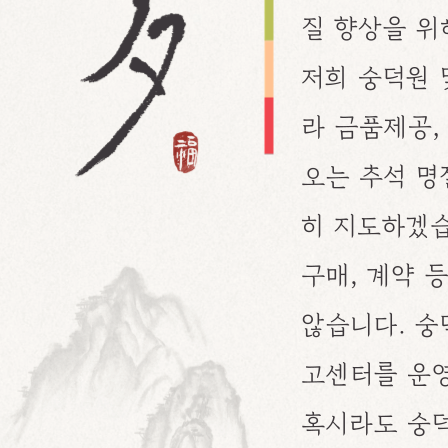
연혁&CI
임원소개
사업소개
운영시설
오시는길
공지사항
직원채용
운영계획
월간계획
복지이야기
언론보도
포토갤러리
홍보영상
숭덕원봉사단