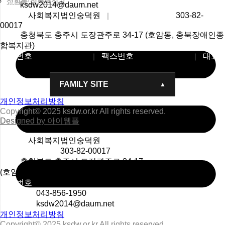
성희롱·성폭력신고
메일
ksdw2014@daum.net
상호명
사회복지법인숭덕원
사업자등록번호
303-82-
｜
00017
주소
충청북도 충주시 도장관주로 34-17 (호암동, 충북장애인종
합복지관)
대표번호
043-856-2014
팩스번호
043-856-1950
대표
｜
｜
메일
ksdw2014@daum.net
FAMILY SITE
개인정보처리방침
Copyright© 2025 ksdw.or.kr All rights reserved.
Designed by 아이웹플
상호명
사회복지법인숭덕원
사업자등록번호
303-82-00017
주소
충청북도 충주시 도장관주로 34-17
(호암동, 충북장애인종합복지관)
대표번호
043-856-2014
팩스번호
043-856-1950
대표메일
ksdw2014@daum.net
개인정보처리방침
Copyright© 2025 ksdw.or.kr All rights reserved.