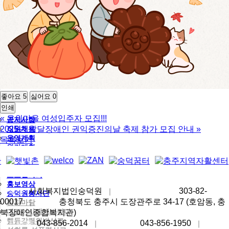
좋아요
5
싫어요
0
인쇄
«
온위마을 여성입주자 모집!!!
공지사항
직원채용
2025년 발달장애인 권익증진의날 축제 참가 모집 안내
»
운영계획
목록보기
월간계획
복지이야기
언론보도
포토갤러리
홍보영상
상호명
사회복지법인숭덕원
사업자등록번호
303-82-
｜
숭덕원봉사단
00017
주소
충청북도 충주시 도장관주로 34-17 (호암동, 충
｜
칭찬마당
대표이사에게바란다
북장애인종합복지관)
행동강령위반신고
대표번호
043-856-2014
팩스번호
043-856-1950
대표
｜
｜