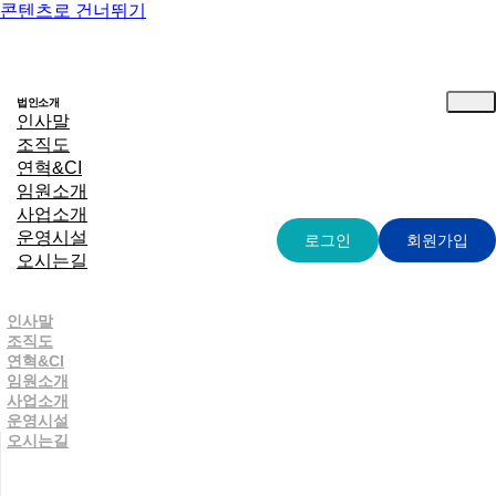
콘텐츠로 건너뛰기
법인소개
인사말
조직도
연혁&CI
임원소개
사업소개
운영시설
로그인
회원가입
오시는길
인사말
조직도
연혁&CI
임원소개
사업소개
운영시설
함께 나누는 숭덕원의 이야기
오시는길
마음이 머무는 소식, 숭덕원 알림마당