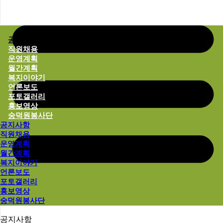
함께 나누는 숭덕원의 이야기
마음이 머무는 소식, 숭덕원 알림마당
공지사항
직원채용
운영계획
월간계획
복지이야기
언론보도
포토갤러리
홍보영상
숭덕원봉사단
공지사항
직원채용
운영계획
월간계획
복지이야기
언론보도
포토갤러리
홍보영상
숭덕원봉사단
공지사항