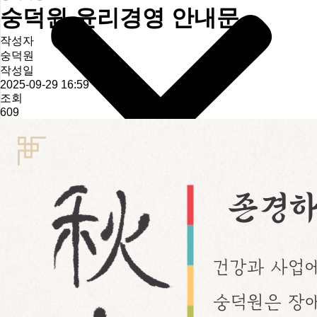
숭덕원 윤리경영 안내문
작성자
숭덕원
작성일
2025-09-29 16:59
조회
609
인사말
조직도