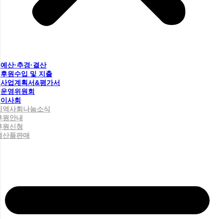
예산·추경·결산
후원수입 및 지출
사업계획서&평가서
운영위원회
이사회
지역사회나눔소식
후원안내
후원신청
생산품판매