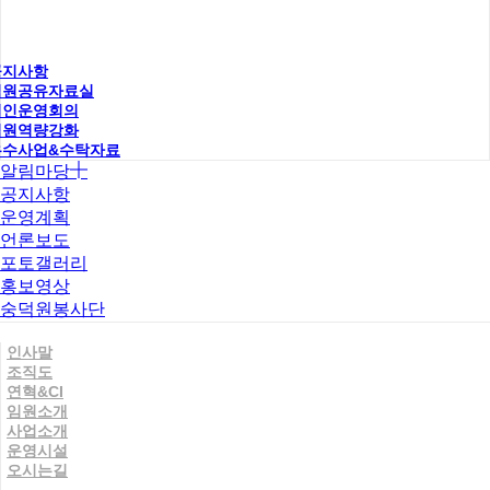
공지사항
직원공유자료실
법인운영회의
직원역량강화
우수사업&수탁자료
알림마당
공지사항
운영계획
언론보도
포토갤러리
홍보영상
숭덕원봉사단
인사말
조직도
연혁&CI
임원소개
사업소개
운영시설
오시는길