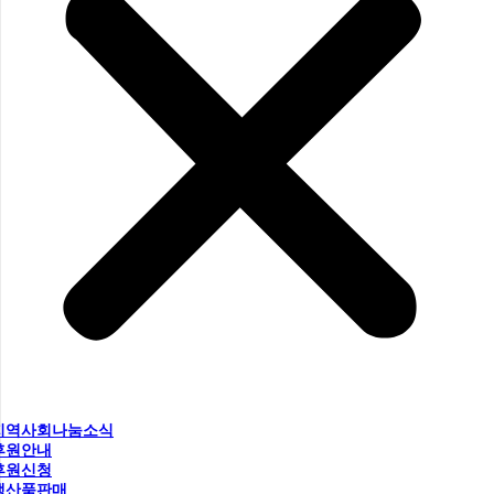
지역사회나눔소식
후원안내
후원신청
생산품판매