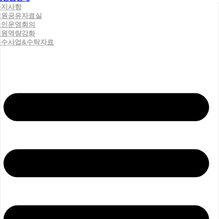
공지사항
직원공유자료실
법인운영회의
직원역량강화
우수사업&수탁자료