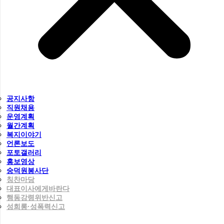
공지사항
직원채용
운영계획
월간계획
복지이야기
언론보도
포토갤러리
홍보영상
숭덕원봉사단
칭찬마당
대표이사에게바란다
행동강령위반신고
성희롱·성폭력신고