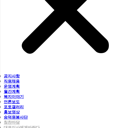
공지사항
직원채용
운영계획
월간계획
복지이야기
언론보도
포토갤러리
홍보영상
숭덕원봉사단
칭찬마당
대표이사에게바란다