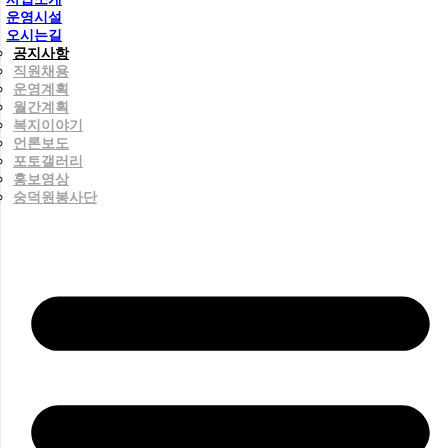
운영시설
오시는길
공지사항
직원채용
운영계획
월간계획
복지이야기
언론보도
포토갤러리
홍보영상
숭덕원봉사단