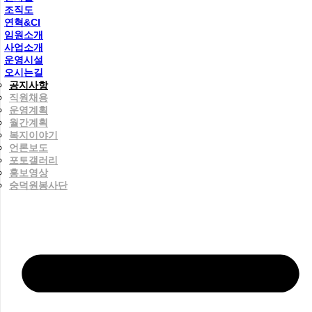
조직도
연혁&CI
임원소개
사업소개
운영시설
오시는길
공지사항
직원채용
운영계획
월간계획
복지이야기
언론보도
포토갤러리
홍보영상
숭덕원봉사단