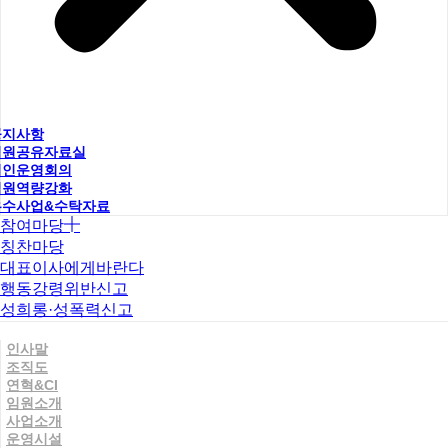
공지사항
직원공유자료실
법인운영회의
직원역량강화
우수사업&수탁자료
참여마당
칭찬마당
대표이사에게바란다
행동강령위반신고
성희롱·성폭력신고
인사말
조직도
연혁&CI
임원소개
사업소개
운영시설