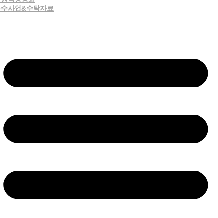
우수사업&수탁자료