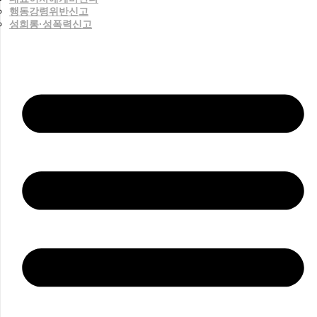
행동강령위반신고
성희롱·성폭력신고