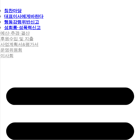
칭찬마당
대표이사에게바란다
행동강령위반신고
성희롱·성폭력신고
예산·추경·결산
후원수입 및 지출
사업계획서&평가서
운영위원회
이사회