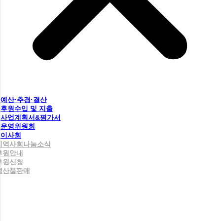
예산·추경·결산
후원수입 및 지출
사업계획서&평가서
운영위원회
이사회
지역사회나눔소식
후원안내
후원신청
생산품판매