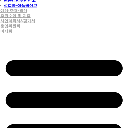
행동강령위반신고
성희롱·성폭력신고
예산·추경·결산
후원수입 및 지출
사업계획서&평가서
운영위원회
이사회