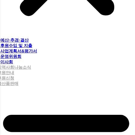
예산·추경·결산
후원수입 및 지출
사업계획서&평가서
운영위원회
이사회
지역사회나눔소식
후원안내
후원신청
생산품판매