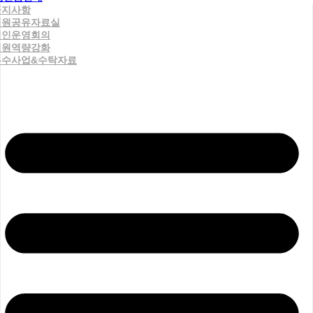
공지사항
직원공유자료실
법인운영회의
직원역량강화
우수사업&수탁자료