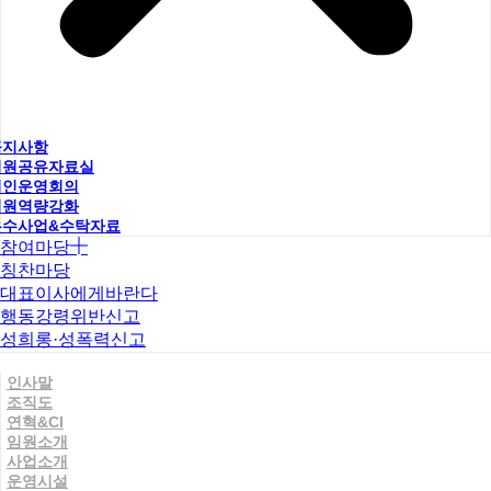
공지사항
직원공유자료실
법인운영회의
직원역량강화
우수사업&수탁자료
참여마당
칭찬마당
대표이사에게바란다
행동강령위반신고
성희롱·성폭력신고
인사말
조직도
연혁&CI
임원소개
사업소개
운영시설