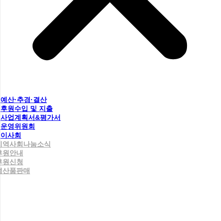
예산·추경·결산
후원수입 및 지출
사업계획서&평가서
운영위원회
이사회
지역사회나눔소식
후원안내
후원신청
생산품판매