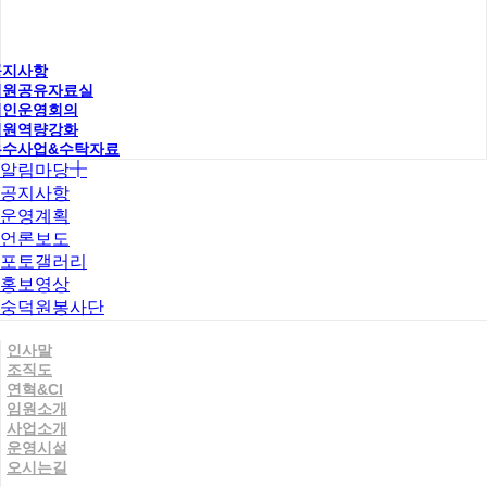
공지사항
직원공유자료실
법인운영회의
직원역량강화
우수사업&수탁자료
알림마당
공지사항
운영계획
언론보도
포토갤러리
홍보영상
숭덕원봉사단
인사말
조직도
연혁&CI
임원소개
사업소개
운영시설
오시는길