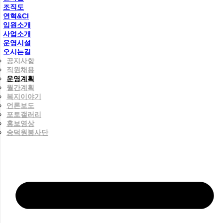
조직도
연혁&CI
임원소개
사업소개
운영시설
오시는길
공지사항
직원채용
운영계획
월간계획
복지이야기
언론보도
포토갤러리
홍보영상
숭덕원봉사단