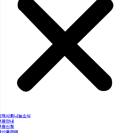
지역사회나눔소식
후원안내
후원신청
생산품판매