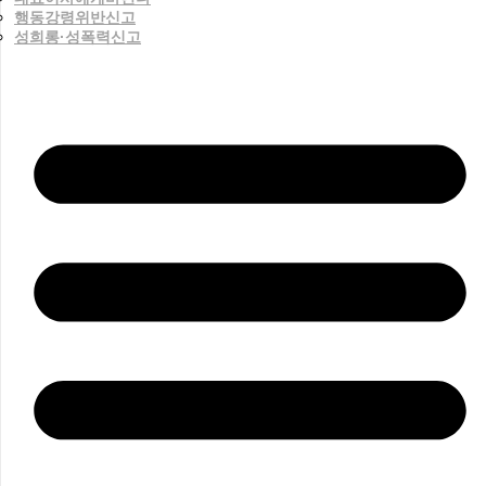
행동강령위반신고
성희롱·성폭력신고