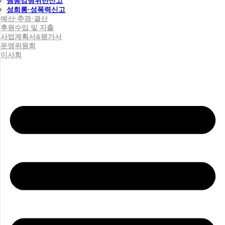
행동강령위반신고
성희롱·성폭력신고
예산·추경·결산
후원수입 및 지출
사업계획서&평가서
운영위원회
이사회