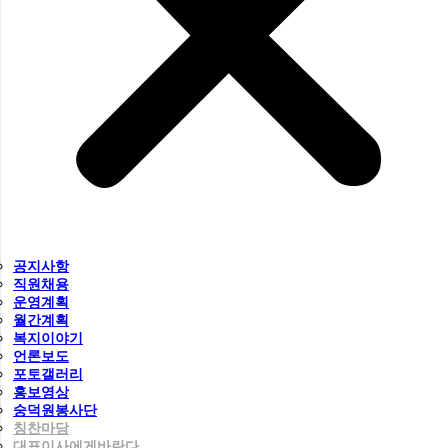
공지사항
직원채용
운영계획
월간계획
복지이야기
언론보도
포토갤러리
홍보영상
숭덕원봉사단
칭찬마당
대표이사에게바란다