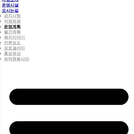
운영시설
오시는길
공지사항
직원채용
운영계획
월간계획
복지이야기
언론보도
포토갤러리
홍보영상
숭덕원봉사단