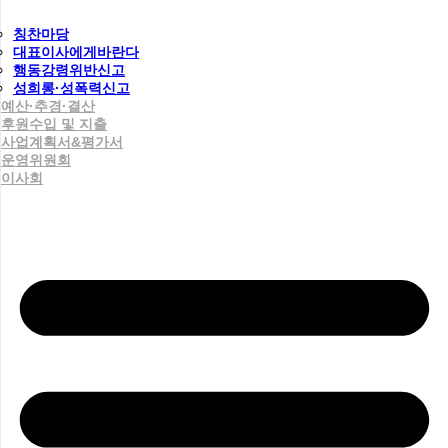
칭찬마당
대표이사에게바란다
행동강령위반신고
성희롱·성폭력신고
예산·추경·결산
후원수입 및 지출
사업계획서&평가서
운영위원회
이사회