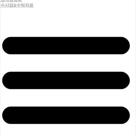
우수사업&수탁자료