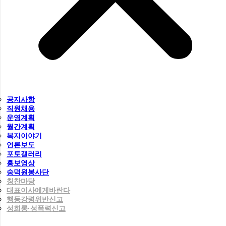
공지사항
직원채용
운영계획
월간계획
복지이야기
언론보도
포토갤러리
홍보영상
숭덕원봉사단
칭찬마당
대표이사에게바란다
행동강령위반신고
성희롱·성폭력신고