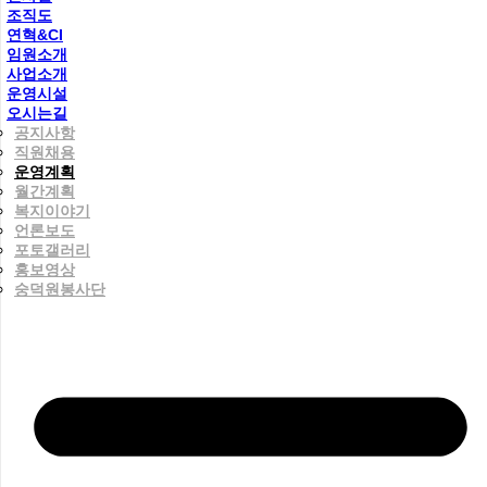
조직도
연혁&CI
임원소개
사업소개
운영시설
오시는길
공지사항
직원채용
운영계획
월간계획
복지이야기
언론보도
포토갤러리
홍보영상
숭덕원봉사단