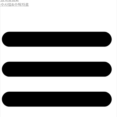
우수사업&수탁자료