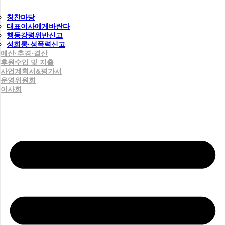
칭찬마당
대표이사에게바란다
행동강령위반신고
성희롱·성폭력신고
예산·추경·결산
후원수입 및 지출
사업계획서&평가서
운영위원회
이사회