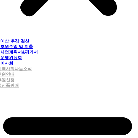
예산·추경·결산
후원수입 및 지출
사업계획서&평가서
운영위원회
이사회
지역사회나눔소식
후원안내
후원신청
생산품판매