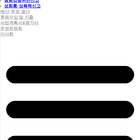
행동강령위반신고
성희롱·성폭력신고
예산·추경·결산
후원수입 및 지출
사업계획서&평가서
운영위원회
이사회