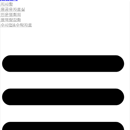
공지사항
직원공유자료실
법인운영회의
직원역량강화
우수사업&수탁자료