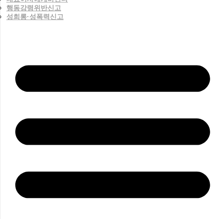
행동강령위반신고
성희롱·성폭력신고