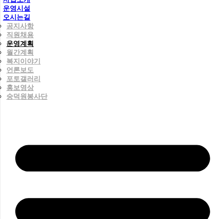
운영시설
오시는길
공지사항
직원채용
운영계획
월간계획
복지이야기
언론보도
포토갤러리
홍보영상
숭덕원봉사단