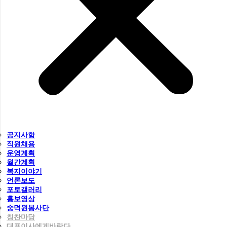
공지사항
직원채용
운영계획
월간계획
복지이야기
언론보도
포토갤러리
홍보영상
숭덕원봉사단
칭찬마당
대표이사에게바란다