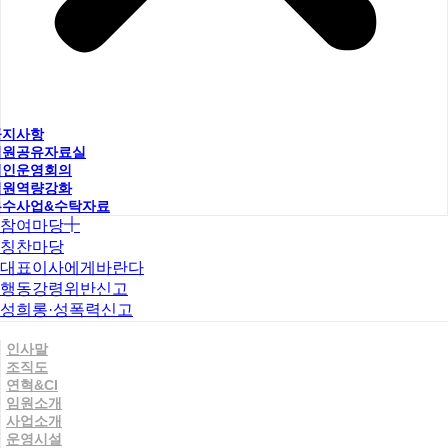
공지사항
직원공유자료실
법인운영회의
직원역량강화
우수사업&수탁자료
참여마당
칭찬마당
대표이사에게바란다
행동강령위반신고
성희롱·성폭력신고
인사말
조직도
연혁&CI
임원소개
사업소개
운영시설