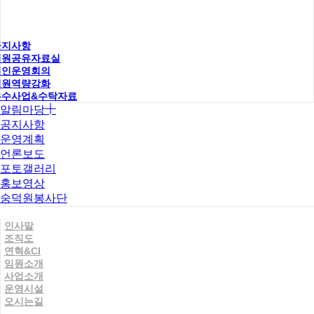
공지사항
직원공유자료실
법인운영회의
직원역량강화
우수사업&수탁자료
알림마당
공지사항
운영계획
언론보도
포토갤러리
홍보영상
숭덕원봉사단
인사말
조직도
연혁&CI
임원소개
사업소개
운영시설
오시는길