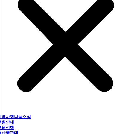
지역사회나눔소식
후원안내
후원신청
생산품판매