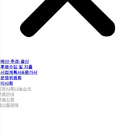
예산·추경·결산
후원수입 및 지출
사업계획서&평가서
운영위원회
이사회
지역사회나눔소식
후원안내
후원신청
생산품판매