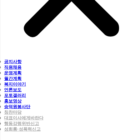
공지사항
직원채용
운영계획
월간계획
복지이야기
언론보도
포토갤러리
홍보영상
숭덕원봉사단
칭찬마당
대표이사에게바란다
행동강령위반신고
성희롱·성폭력신고