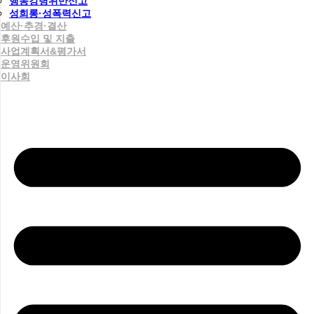
행동강령위반신고
성희롱·성폭력신고
예산·추경·결산
후원수입 및 지출
사업계획서&평가서
운영위원회
이사회