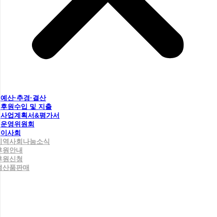
예산·추경·결산
후원수입 및 지출
사업계획서&평가서
운영위원회
이사회
지역사회나눔소식
후원안내
후원신청
생산품판매