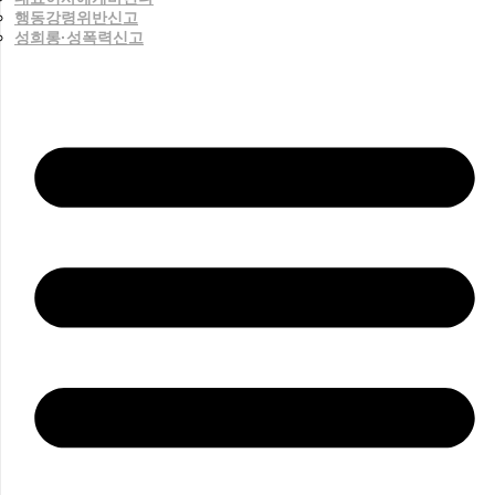
행동강령위반신고
성희롱·성폭력신고