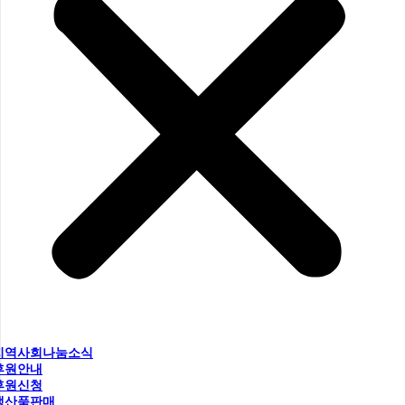
지역사회나눔소식
후원안내
후원신청
생산품판매