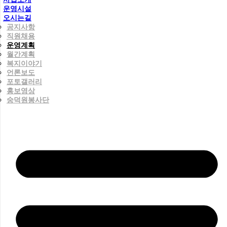
운영시설
오시는길
공지사항
직원채용
운영계획
월간계획
복지이야기
언론보도
포토갤러리
홍보영상
숭덕원봉사단