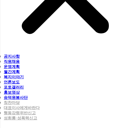
공지사항
직원채용
운영계획
월간계획
복지이야기
언론보도
포토갤러리
홍보영상
숭덕원봉사단
칭찬마당
대표이사에게바란다
행동강령위반신고
성희롱·성폭력신고