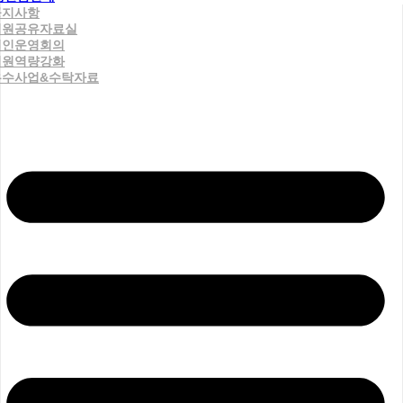
공지사항
직원공유자료실
법인운영회의
직원역량강화
우수사업&수탁자료