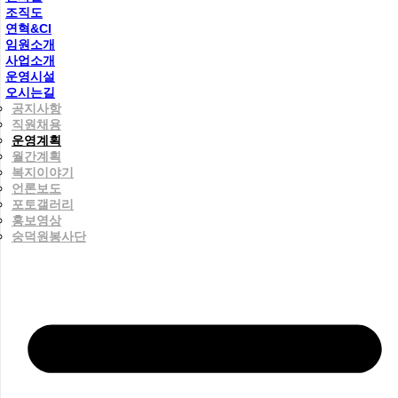
조직도
연혁&CI
임원소개
사업소개
운영시설
오시는길
공지사항
직원채용
운영계획
월간계획
복지이야기
언론보도
포토갤러리
홍보영상
숭덕원봉사단