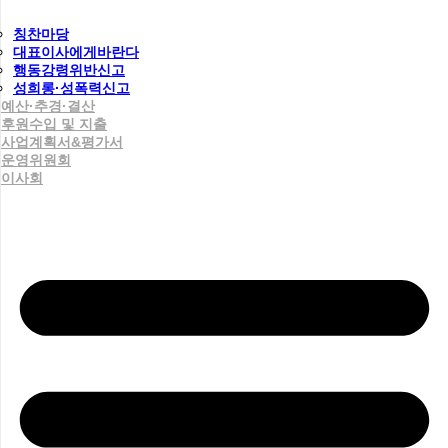
칭찬마당
대표이사에게바란다
행동강령위반신고
성희롱·성폭력신고
예산·추경·결산
후원수입 및 지출
사업계획서&평가서
운영위원회
이사회