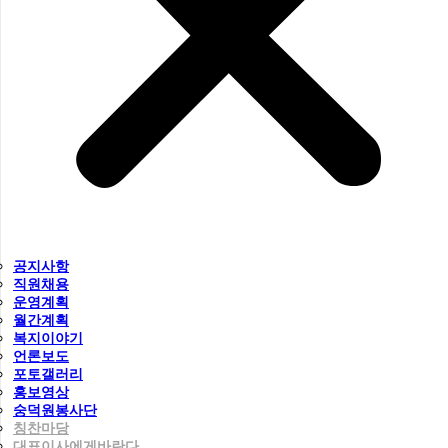
공지사항
직원채용
운영계획
월간계획
복지이야기
언론보도
포토갤러리
홍보영상
숭덕원봉사단
칭찬마당
대표이사에게바란다