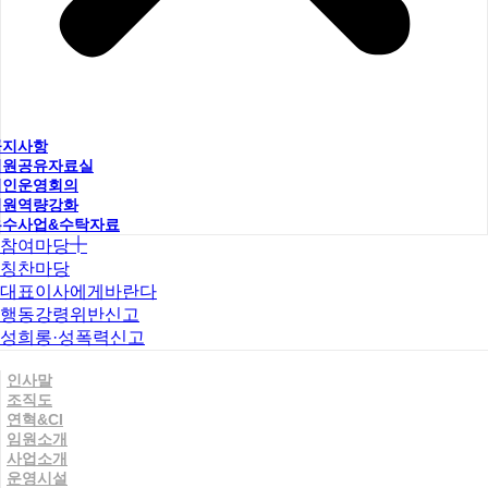
공지사항
직원공유자료실
법인운영회의
직원역량강화
우수사업&수탁자료
참여마당
칭찬마당
대표이사에게바란다
행동강령위반신고
성희롱·성폭력신고
인사말
조직도
연혁&CI
임원소개
사업소개
운영시설