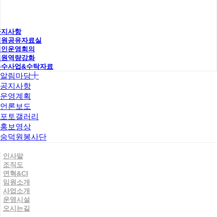
공지사항
직원공유자료실
법인운영회의
직원역량강화
우수사업&수탁자료
알림마당
공지사항
운영계획
언론보도
포토갤러리
홍보영상
숭덕원봉사단
인사말
조직도
연혁&CI
임원소개
사업소개
운영시설
오시는길