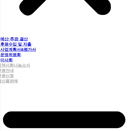
예산·추경·결산
후원수입 및 지출
사업계획서&평가서
운영위원회
이사회
지역사회나눔소식
후원안내
후원신청
생산품판매