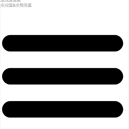
우수사업&수탁자료