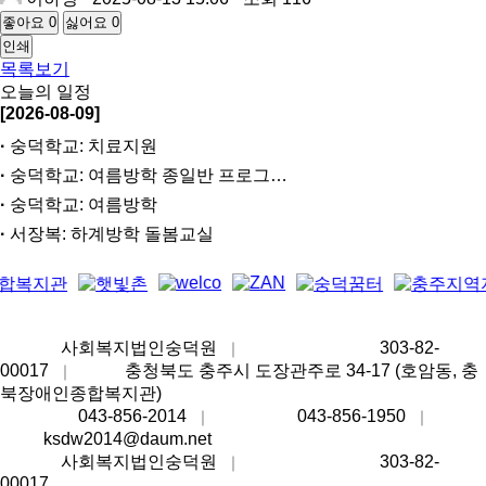
좋아요
0
싫어요
0
인쇄
목록보기
오늘의 일정
[2026-08-09]
숭덕학교: 치료지원
숭덕학교: 여름방학 종일반 프로그…
숭덕학교: 여름방학
서장복: 하계방학 돌봄교실
상호명
사회복지법인숭덕원
사업자등록번호
303-82-
｜
00017
주소
충청북도 충주시 도장관주로 34-17 (호암동, 충
｜
북장애인종합복지관)
대표번호
043-856-2014
팩스번호
043-856-1950
대표
｜
｜
메일
ksdw2014@daum.net
상호명
사회복지법인숭덕원
사업자등록번호
303-82-
｜
00017