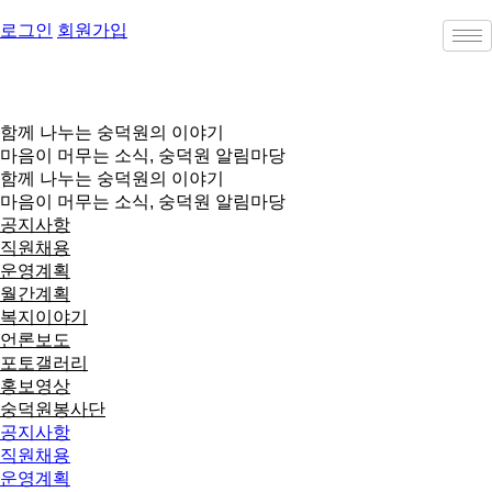
콘
로그인
회원가입
텐
츠
로
건
너
함께 나누는 숭덕원의 이야기
뛰
마음이 머무는 소식, 숭덕원 알림마당
기
함께 나누는 숭덕원의 이야기
마음이 머무는 소식, 숭덕원 알림마당
공지사항
직원채용
운영계획
월간계획
복지이야기
언론보도
포토갤러리
홍보영상
숭덕원봉사단
공지사항
직원채용
운영계획