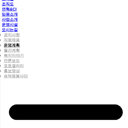
조직도
연혁&CI
임원소개
사업소개
운영시설
오시는길
공지사항
직원채용
운영계획
월간계획
복지이야기
언론보도
포토갤러리
홍보영상
숭덕원봉사단