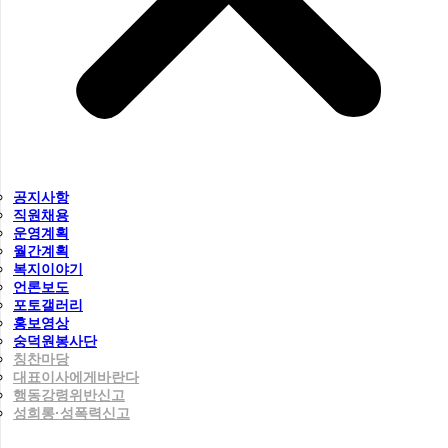
공지사항
직원채용
운영계획
월간계획
복지이야기
언론보도
포토갤러리
홍보영상
숭덕원봉사단
칭찬마당
대표이사에게바란다
행동강령위반신고
성희롱·성폭력신고