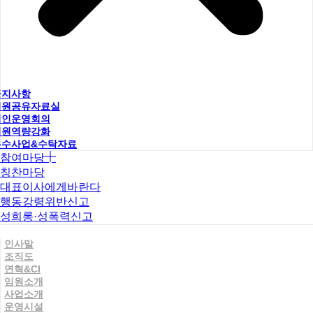
공지사항
직원공유자료실
법인운영회의
직원역량강화
우수사업&수탁자료
참여마당
칭찬마당
대표이사에게바란다
행동강령위반신고
성희롱·성폭력신고
인사말
조직도
연혁&CI
임원소개
사업소개
운영시설