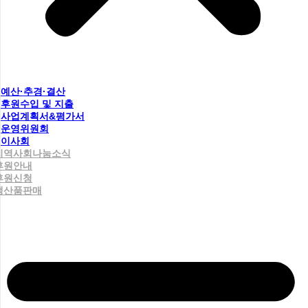
예산·추경·결산
후원수입 및 지출
사업계획서&평가서
운영위원회
이사회
지역사회나눔소식
후원안내
후원신청
생산품판매