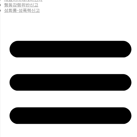
행동강령위반신고
성희롱·성폭력신고