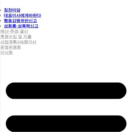
칭찬마당
대표이사에게바란다
행동강령위반신고
성희롱·성폭력신고
예산·추경·결산
후원수입 및 지출
사업계획서&평가서
운영위원회
이사회