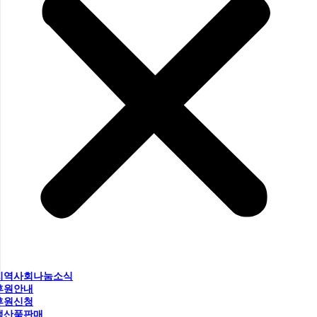
지역사회나눔소식
후원안내
후원신청
생산품판매