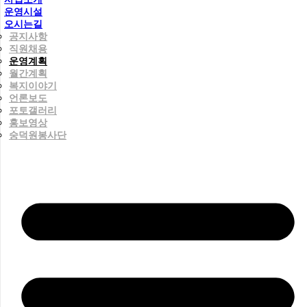
운영시설
오시는길
공지사항
직원채용
운영계획
월간계획
복지이야기
언론보도
포토갤러리
홍보영상
숭덕원봉사단