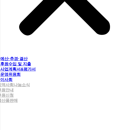
예산·추경·결산
후원수입 및 지출
사업계획서&평가서
운영위원회
이사회
지역사회나눔소식
후원안내
후원신청
생산품판매