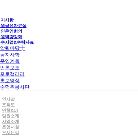
공지사항
직원공유자료실
법인운영회의
직원역량강화
우수사업&수탁자료
알림마당
공지사항
운영계획
언론보도
포토갤러리
홍보영상
숭덕원봉사단
인사말
조직도
연혁&CI
임원소개
사업소개
운영시설
오시는길