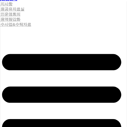
공지사항
직원공유자료실
법인운영회의
직원역량강화
우수사업&수탁자료