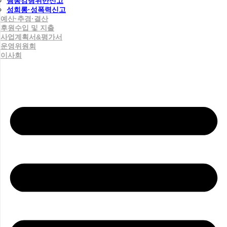
행동강령위반신고
성희롱·성폭력신고
예산·추경·결산
후원수입 및 지출
사업계획서&평가서
운영위원회
이사회