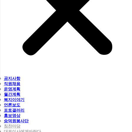
공지사항
직원채용
운영계획
월간계획
복지이야기
언론보도
포토갤러리
홍보영상
숭덕원봉사단
칭찬마당
대표이사에게바란다