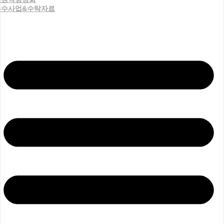
우수사업&수탁자료