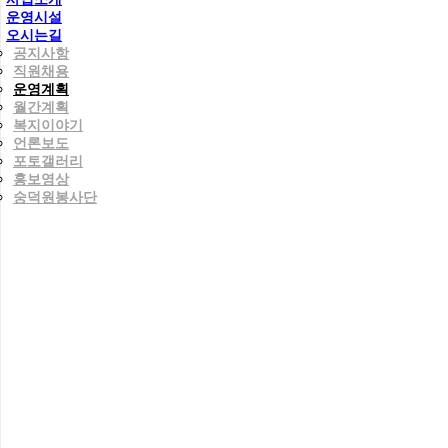
운영시설
오시는길
공지사항
직원채용
운영계획
월간계획
복지이야기
언론보도
포토갤러리
홍보영상
숭덕원봉사단