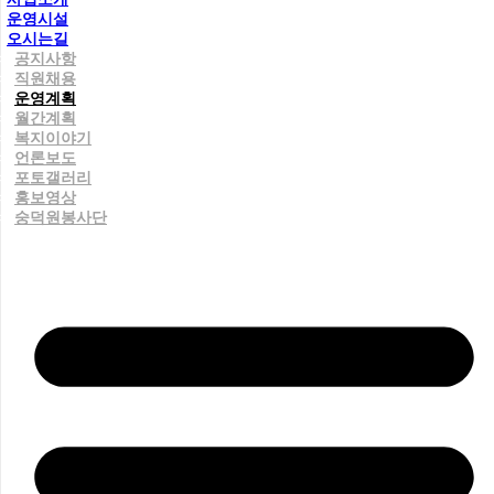
운영시설
오시는길
공지사항
직원채용
운영계획
월간계획
복지이야기
언론보도
포토갤러리
홍보영상
숭덕원봉사단