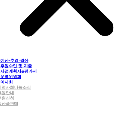
예산·추경·결산
후원수입 및 지출
사업계획서&평가서
운영위원회
이사회
지역사회나눔소식
후원안내
후원신청
생산품판매