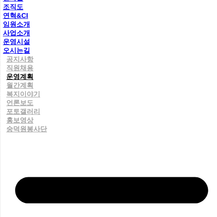
조직도
연혁&CI
임원소개
사업소개
운영시설
오시는길
공지사항
직원채용
운영계획
월간계획
복지이야기
언론보도
포토갤러리
홍보영상
숭덕원봉사단