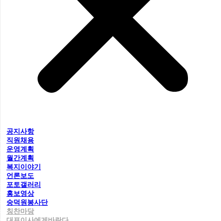
공지사항
직원채용
운영계획
월간계획
복지이야기
언론보도
포토갤러리
홍보영상
숭덕원봉사단
칭찬마당
대표이사에게바란다