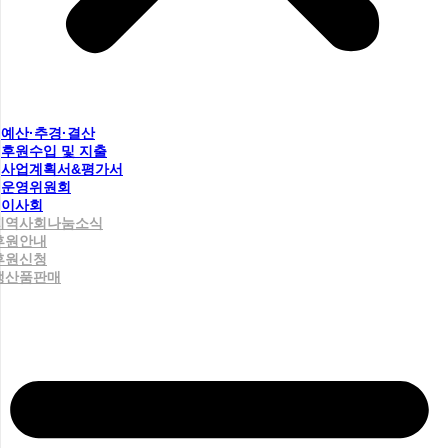
예산·추경·결산
후원수입 및 지출
사업계획서&평가서
운영위원회
이사회
지역사회나눔소식
후원안내
후원신청
생산품판매