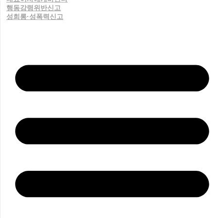
행동강령위반신고
성희롱·성폭력신고