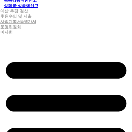
행동강령위반신고
성희롱·성폭력신고
예산·추경·결산
후원수입 및 지출
사업계획서&평가서
운영위원회
이사회