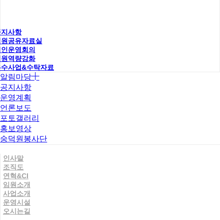
공지사항
직원공유자료실
법인운영회의
직원역량강화
우수사업&수탁자료
알림마당
공지사항
운영계획
언론보도
포토갤러리
홍보영상
숭덕원봉사단
인사말
조직도
연혁&CI
임원소개
사업소개
운영시설
오시는길