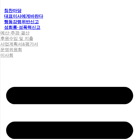
칭찬마당
대표이사에게바란다
행동강령위반신고
성희롱·성폭력신고
예산·추경·결산
후원수입 및 지출
사업계획서&평가서
운영위원회
이사회