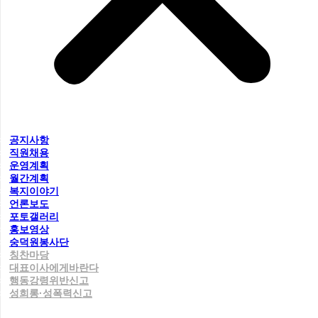
공지사항
직원채용
운영계획
월간계획
복지이야기
언론보도
포토갤러리
홍보영상
숭덕원봉사단
칭찬마당
대표이사에게바란다
행동강령위반신고
성희롱·성폭력신고