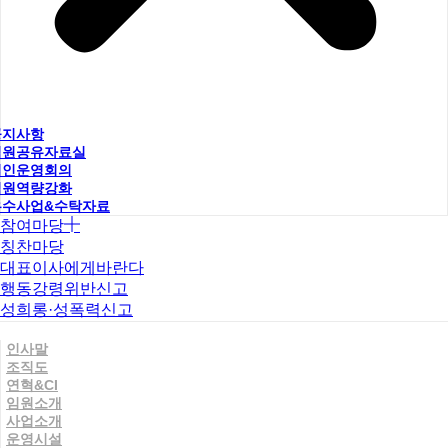
공지사항
직원공유자료실
법인운영회의
직원역량강화
우수사업&수탁자료
참여마당
칭찬마당
대표이사에게바란다
행동강령위반신고
성희롱·성폭력신고
인사말
조직도
연혁&CI
임원소개
사업소개
운영시설