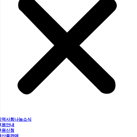
지역사회나눔소식
후원안내
후원신청
생산품판매