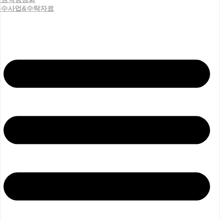
우수사업&수탁자료