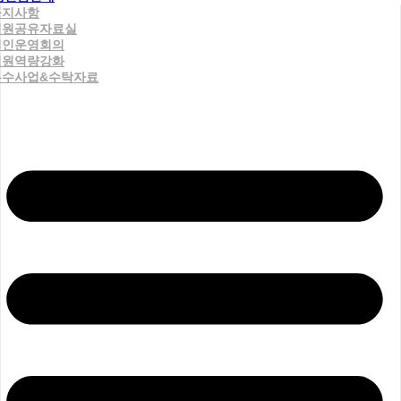
공지사항
직원공유자료실
법인운영회의
직원역량강화
우수사업&수탁자료