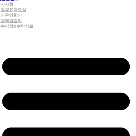
공지사항
직원공유자료실
법인운영회의
직원역량강화
우수사업&수탁자료