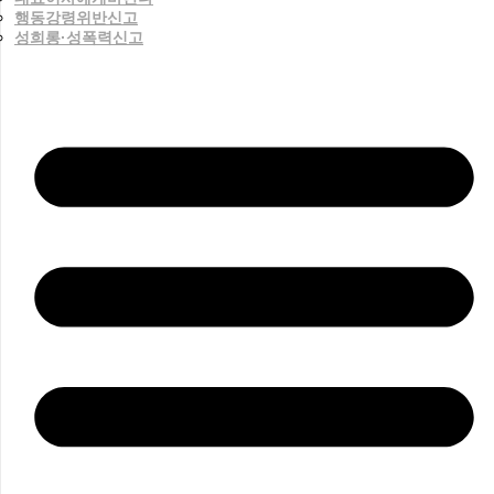
행동강령위반신고
성희롱·성폭력신고