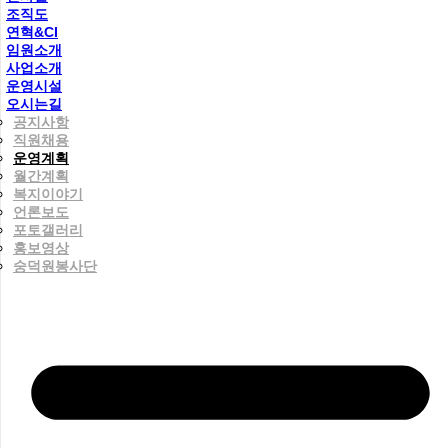
조직도
연혁&CI
임원소개
사업소개
운영시설
오시는길
공지사항
직원채용
운영계획
월간계획
복지이야기
언론보도
포토갤러리
홍보영상
숭덕원봉사단