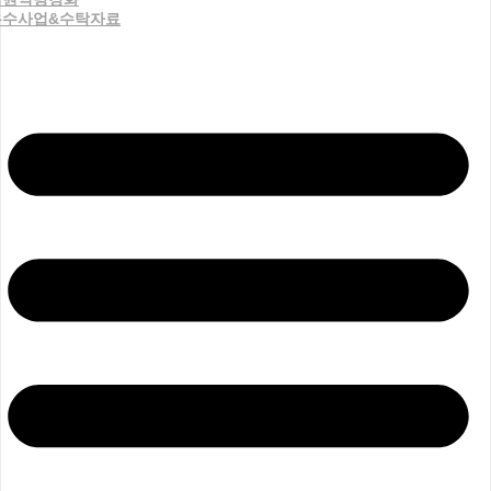
우수사업&수탁자료