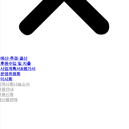
예산·추경·결산
후원수입 및 지출
사업계획서&평가서
운영위원회
이사회
지역사회나눔소식
후원안내
후원신청
생산품판매