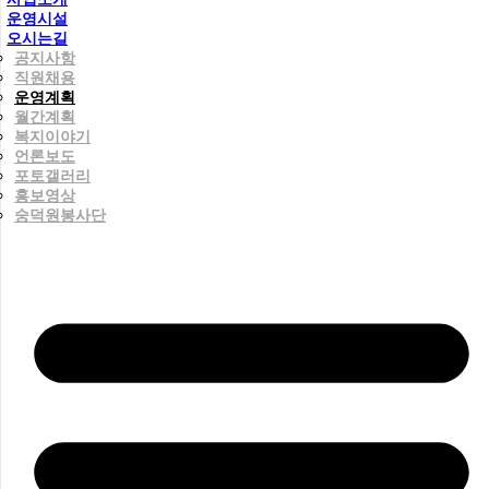
운영시설
오시는길
공지사항
직원채용
운영계획
월간계획
복지이야기
언론보도
포토갤러리
홍보영상
숭덕원봉사단