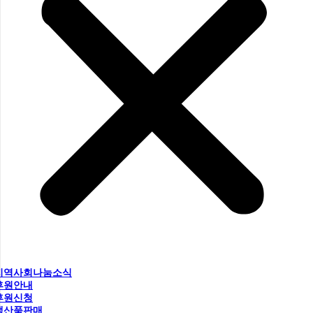
지역사회나눔소식
후원안내
후원신청
생산품판매