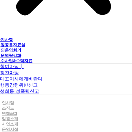
공지사항
직원공유자료실
법인운영회의
직원역량강화
우수사업&수탁자료
참여마당
칭찬마당
대표이사에게바란다
행동강령위반신고
성희롱·성폭력신고
인사말
조직도
연혁&CI
임원소개
사업소개
운영시설