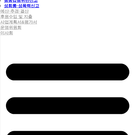
행동강령위반신고
성희롱·성폭력신고
예산·추경·결산
후원수입 및 지출
사업계획서&평가서
운영위원회
이사회