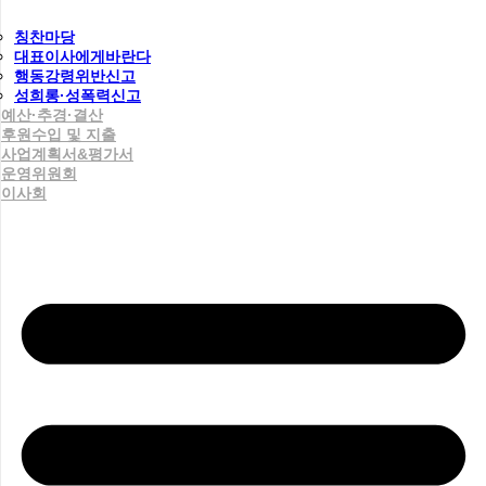
칭찬마당
대표이사에게바란다
행동강령위반신고
성희롱·성폭력신고
예산·추경·결산
후원수입 및 지출
사업계획서&평가서
운영위원회
이사회