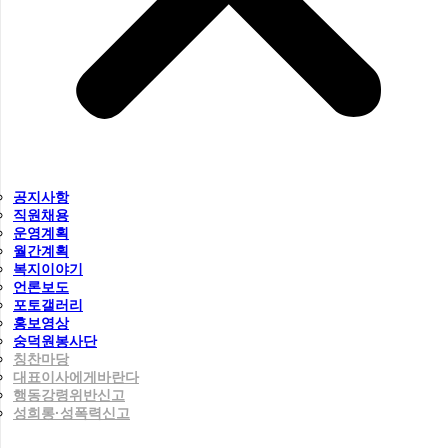
공지사항
직원채용
운영계획
월간계획
복지이야기
언론보도
포토갤러리
홍보영상
숭덕원봉사단
칭찬마당
대표이사에게바란다
행동강령위반신고
성희롱·성폭력신고