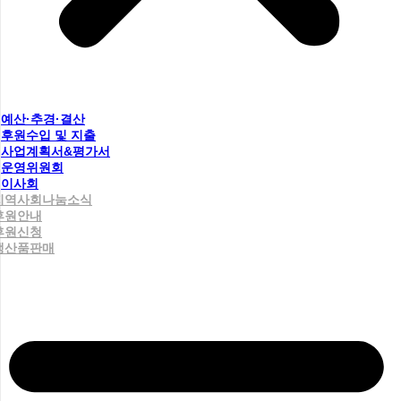
예산·추경·결산
후원수입 및 지출
사업계획서&평가서
운영위원회
이사회
지역사회나눔소식
후원안내
후원신청
생산품판매