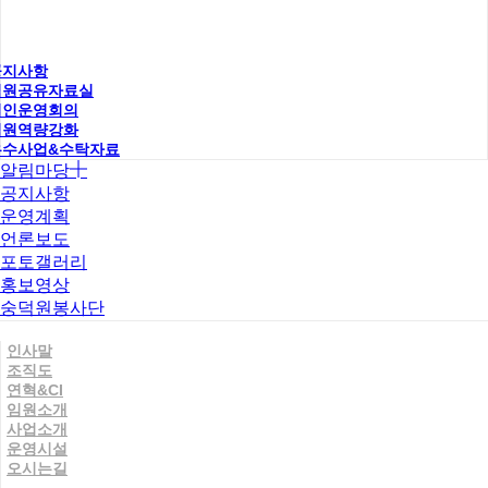
공지사항
직원공유자료실
법인운영회의
직원역량강화
우수사업&수탁자료
알림마당
공지사항
운영계획
언론보도
포토갤러리
홍보영상
숭덕원봉사단
인사말
조직도
연혁&CI
임원소개
사업소개
운영시설
오시는길