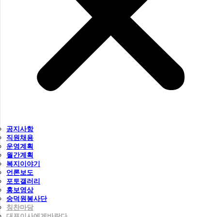
공지사항
직원채용
운영계획
월간계획
복지이야기
언론보도
포토갤러리
홍보영상
숭덕원봉사단
칭찬마당
대표이사에게바란다