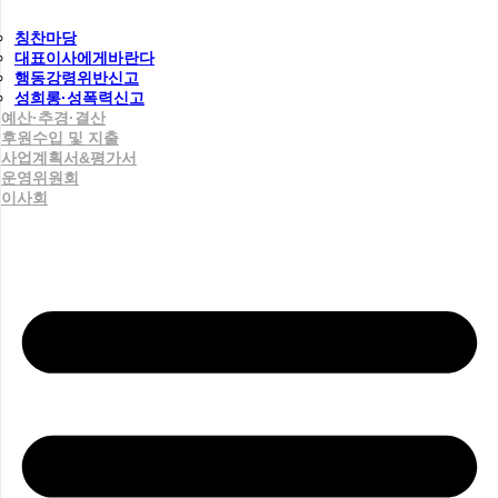
칭찬마당
대표이사에게바란다
행동강령위반신고
성희롱·성폭력신고
예산·추경·결산
후원수입 및 지출
사업계획서&평가서
운영위원회
이사회