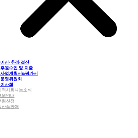
예산·추경·결산
후원수입 및 지출
사업계획서&평가서
운영위원회
이사회
지역사회나눔소식
후원안내
후원신청
생산품판매