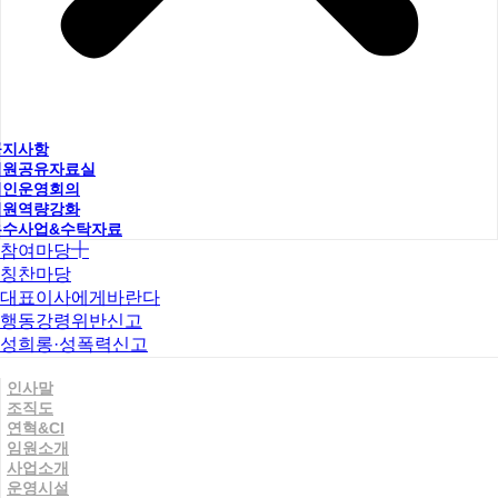
공지사항
직원공유자료실
법인운영회의
직원역량강화
우수사업&수탁자료
참여마당
칭찬마당
대표이사에게바란다
행동강령위반신고
성희롱·성폭력신고
인사말
조직도
연혁&CI
임원소개
사업소개
운영시설