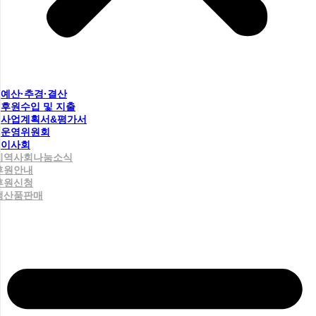
예산·추경·결산
후원수입 및 지출
사업계획서&평가서
운영위원회
이사회
지역사회나눔소식
후원안내
후원신청
생산품판매