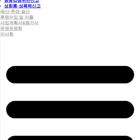
행동강령위반신고
성희롱·성폭력신고
예산·추경·결산
후원수입 및 지출
사업계획서&평가서
운영위원회
이사회