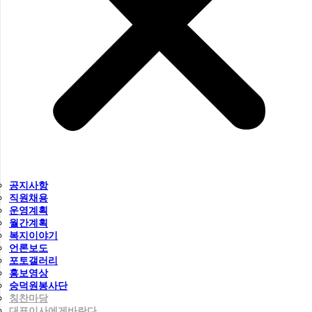
공지사항
직원채용
운영계획
월간계획
복지이야기
언론보도
포토갤러리
홍보영상
숭덕원봉사단
칭찬마당
대표이사에게바란다