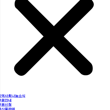
지역사회나눔소식
후원안내
후원신청
생산품판매