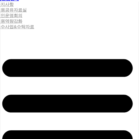
공지사항
직원공유자료실
법인운영회의
직원역량강화
우수사업&수탁자료