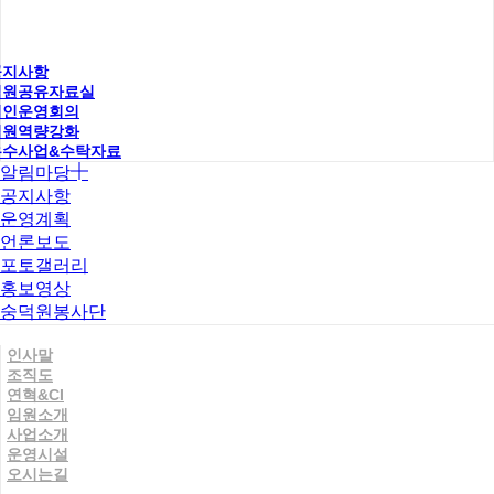
공지사항
직원공유자료실
법인운영회의
직원역량강화
우수사업&수탁자료
알림마당
공지사항
운영계획
언론보도
포토갤러리
홍보영상
숭덕원봉사단
인사말
조직도
연혁&CI
임원소개
사업소개
운영시설
오시는길