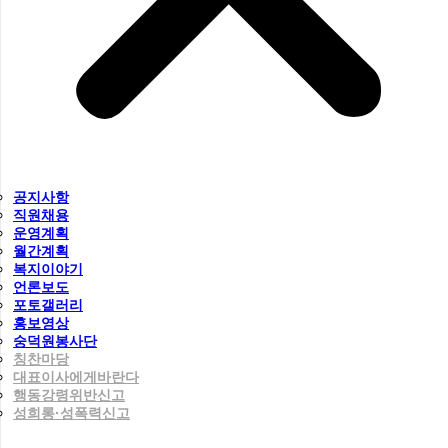
공지사항
직원채용
운영계획
월간계획
복지이야기
언론보도
포토갤러리
홍보영상
숭덕원봉사단
칭찬마당
대표이사에게바란다
행동강령위반신고
성희롱·성폭력신고