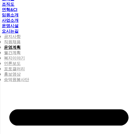
조직도
연혁&CI
임원소개
사업소개
운영시설
오시는길
공지사항
직원채용
운영계획
월간계획
복지이야기
언론보도
포토갤러리
홍보영상
숭덕원봉사단