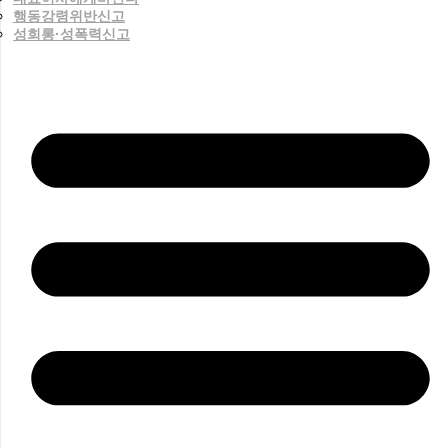
행동강령위반신고
성희롱·성폭력신고