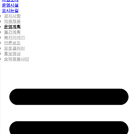
운영시설
오시는길
공지사항
직원채용
운영계획
월간계획
복지이야기
언론보도
포토갤러리
홍보영상
숭덕원봉사단