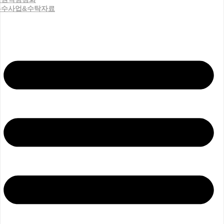
우수사업&수탁자료