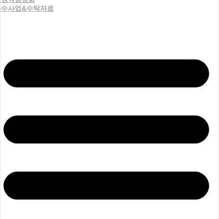
우수사업&수탁자료