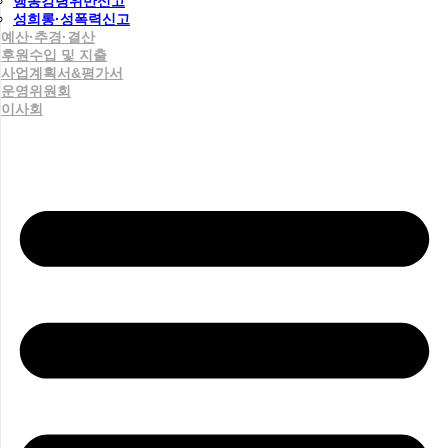
행동강령위반신고
성희롱·성폭력신고
예산·추경·결산
후원수입 및 지출
사업계획서&평가서
운영위원회
이사회