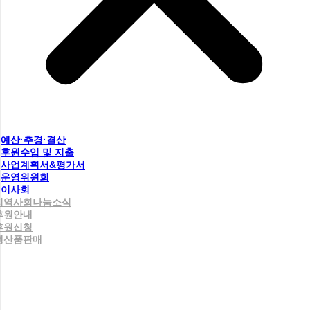
예산·추경·결산
후원수입 및 지출
사업계획서&평가서
운영위원회
이사회
지역사회나눔소식
후원안내
후원신청
생산품판매