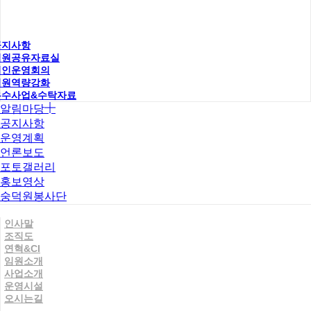
공지사항
직원공유자료실
법인운영회의
직원역량강화
우수사업&수탁자료
알림마당
공지사항
운영계획
언론보도
포토갤러리
홍보영상
숭덕원봉사단
인사말
조직도
연혁&CI
임원소개
사업소개
운영시설
오시는길