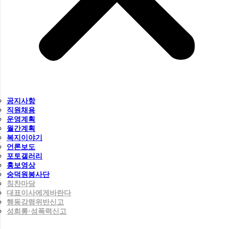
공지사항
직원채용
운영계획
월간계획
복지이야기
언론보도
포토갤러리
홍보영상
숭덕원봉사단
칭찬마당
대표이사에게바란다
행동강령위반신고
성희롱·성폭력신고