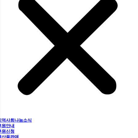
지역사회나눔소식
후원안내
후원신청
생산품판매