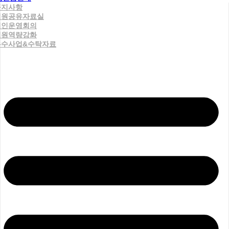
공지사항
직원공유자료실
법인운영회의
직원역량강화
우수사업&수탁자료