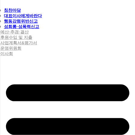
칭찬마당
대표이사에게바란다
행동강령위반신고
성희롱·성폭력신고
예산·추경·결산
후원수입 및 지출
사업계획서&평가서
운영위원회
이사회