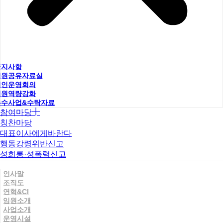
공지사항
직원공유자료실
법인운영회의
직원역량강화
우수사업&수탁자료
참여마당
칭찬마당
대표이사에게바란다
행동강령위반신고
성희롱·성폭력신고
인사말
조직도
연혁&CI
임원소개
사업소개
운영시설