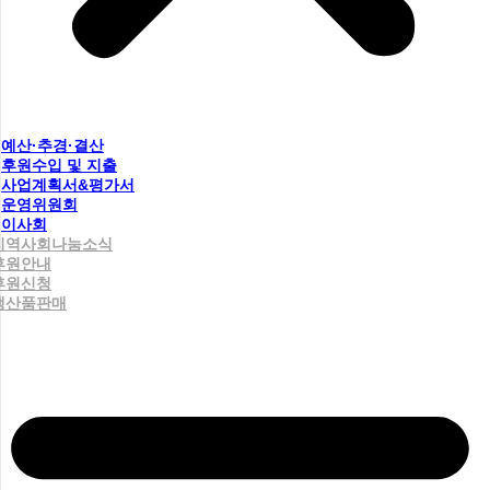
예산·추경·결산
후원수입 및 지출
사업계획서&평가서
운영위원회
이사회
지역사회나눔소식
후원안내
후원신청
생산품판매