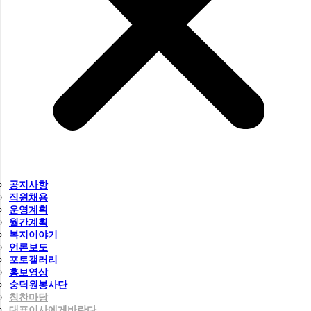
공지사항
직원채용
운영계획
월간계획
복지이야기
언론보도
포토갤러리
홍보영상
숭덕원봉사단
칭찬마당
대표이사에게바란다