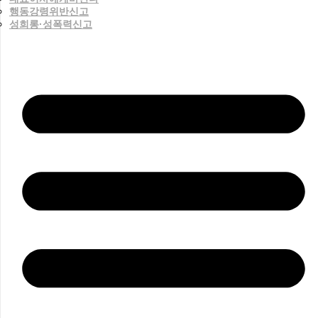
행동강령위반신고
성희롱·성폭력신고