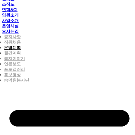
조직도
연혁&CI
임원소개
사업소개
운영시설
오시는길
공지사항
직원채용
운영계획
월간계획
복지이야기
언론보도
포토갤러리
홍보영상
숭덕원봉사단