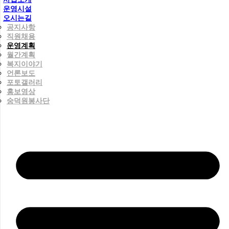
운영시설
오시는길
공지사항
직원채용
운영계획
월간계획
복지이야기
언론보도
포토갤러리
홍보영상
숭덕원봉사단