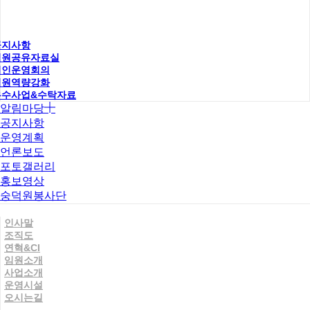
공지사항
직원공유자료실
법인운영회의
직원역량강화
우수사업&수탁자료
알림마당
공지사항
운영계획
언론보도
포토갤러리
홍보영상
숭덕원봉사단
인사말
조직도
연혁&CI
임원소개
사업소개
운영시설
오시는길