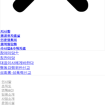
공지사항
직원공유자료실
법인운영회의
직원역량강화
우수사업&수탁자료
참여마당
칭찬마당
대표이사에게바란다
행동강령위반신고
성희롱·성폭력신고
인사말
조직도
연혁&CI
임원소개
사업소개
운영시설