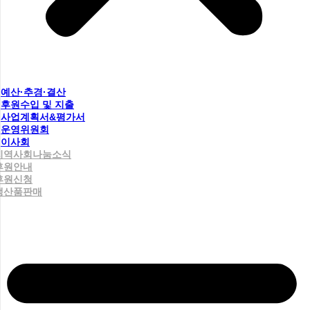
예산·추경·결산
후원수입 및 지출
사업계획서&평가서
운영위원회
이사회
지역사회나눔소식
후원안내
후원신청
생산품판매