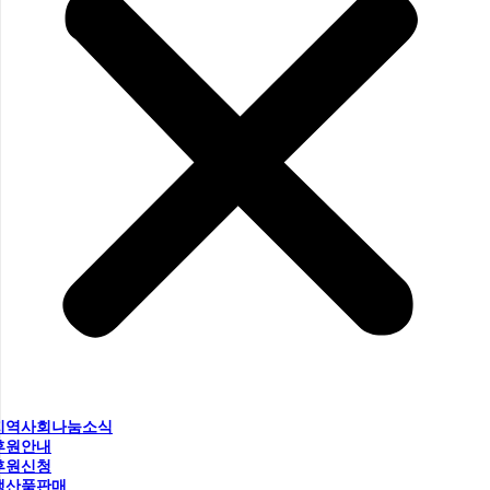
지역사회나눔소식
후원안내
후원신청
생산품판매