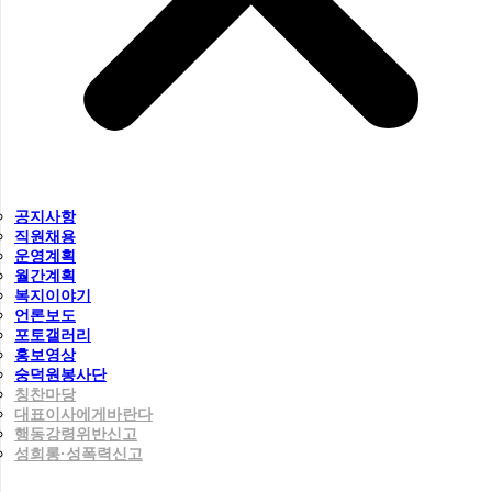
공지사항
직원채용
운영계획
월간계획
복지이야기
언론보도
포토갤러리
홍보영상
숭덕원봉사단
칭찬마당
대표이사에게바란다
행동강령위반신고
성희롱·성폭력신고