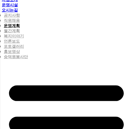
운영시설
오시는길
공지사항
직원채용
운영계획
월간계획
복지이야기
언론보도
포토갤러리
홍보영상
숭덕원봉사단