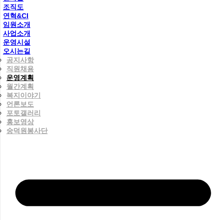
조직도
연혁&CI
임원소개
사업소개
운영시설
오시는길
공지사항
직원채용
운영계획
월간계획
복지이야기
언론보도
포토갤러리
홍보영상
숭덕원봉사단