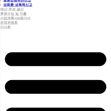
행동강령위반신고
성희롱·성폭력신고
예산·추경·결산
후원수입 및 지출
사업계획서&평가서
운영위원회
이사회