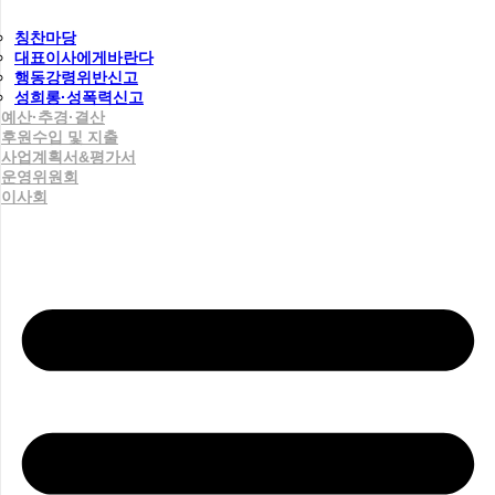
칭찬마당
대표이사에게바란다
행동강령위반신고
성희롱·성폭력신고
예산·추경·결산
후원수입 및 지출
사업계획서&평가서
운영위원회
이사회