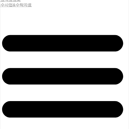
우수사업&수탁자료