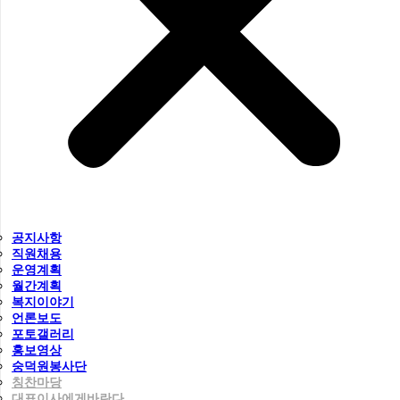
공지사항
직원채용
운영계획
월간계획
복지이야기
언론보도
포토갤러리
홍보영상
숭덕원봉사단
칭찬마당
대표이사에게바란다