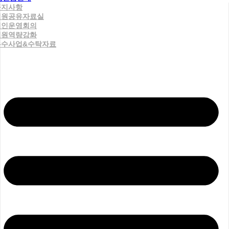
공지사항
직원공유자료실
법인운영회의
직원역량강화
우수사업&수탁자료