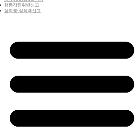
행동강령위반신고
성희롱·성폭력신고