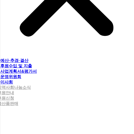
예산·추경·결산
후원수입 및 지출
사업계획서&평가서
운영위원회
이사회
지역사회나눔소식
후원안내
후원신청
생산품판매