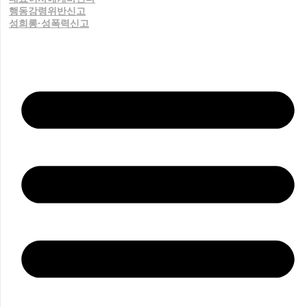
행동강령위반신고
성희롱·성폭력신고