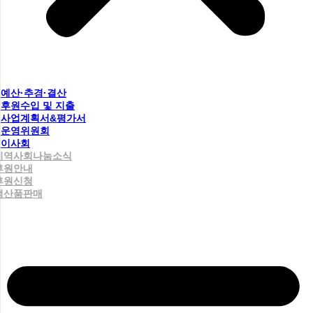
예산·추경·결산
후원수입 및 지출
사업계획서&평가서
운영위원회
이사회
지역사회나눔소식
후원안내
후원신청
생산품판매