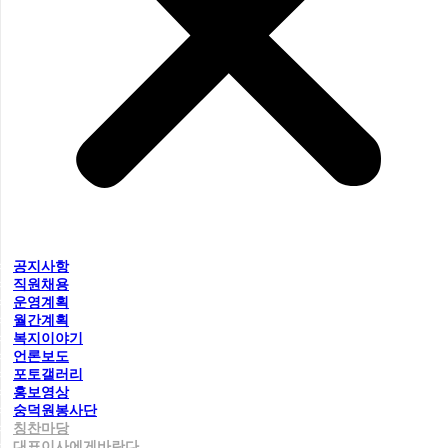
공지사항
직원채용
운영계획
월간계획
복지이야기
언론보도
포토갤러리
홍보영상
숭덕원봉사단
칭찬마당
대표이사에게바란다