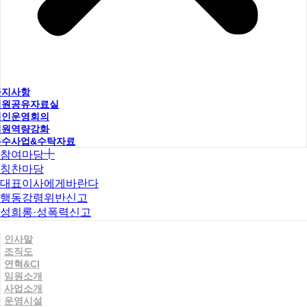
공지사항
직원공유자료실
법인운영회의
직원역량강화
우수사업&수탁자료
참여마당
칭찬마당
대표이사에게바란다
행동강령위반신고
성희롱·성폭력신고
인사말
조직도
연혁&CI
임원소개
사업소개
운영시설