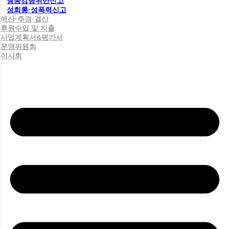
행동강령위반신고
성희롱·성폭력신고
예산·추경·결산
후원수입 및 지출
사업계획서&평가서
운영위원회
이사회