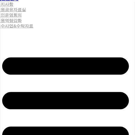
공지사항
직원공유자료실
법인운영회의
직원역량강화
우수사업&수탁자료