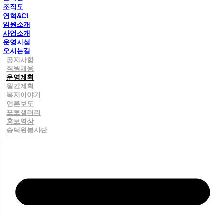
조직도
연혁&CI
임원소개
사업소개
운영시설
오시는길
공지사항
직원채용
운영계획
월간계획
복지이야기
언론보도
포토갤러리
홍보영상
숭덕원봉사단