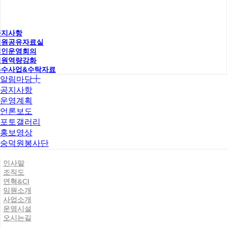
공지사항
직원공유자료실
법인운영회의
직원역량강화
우수사업&수탁자료
알림마당
공지사항
운영계획
언론보도
포토갤러리
홍보영상
숭덕원봉사단
인사말
조직도
연혁&CI
임원소개
사업소개
운영시설
오시는길