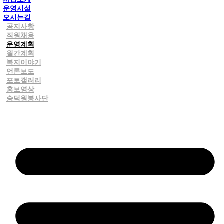
운영시설
오시는길
공지사항
직원채용
운영계획
월간계획
복지이야기
언론보도
포토갤러리
홍보영상
숭덕원봉사단