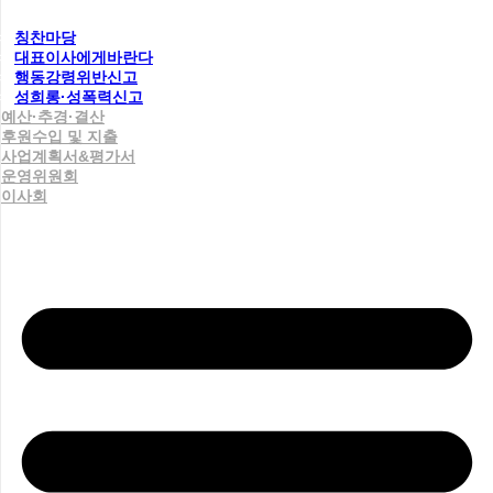
칭찬마당
대표이사에게바란다
행동강령위반신고
성희롱·성폭력신고
예산·추경·결산
후원수입 및 지출
사업계획서&평가서
운영위원회
이사회