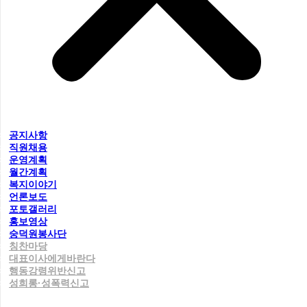
공지사항
직원채용
운영계획
월간계획
복지이야기
언론보도
포토갤러리
홍보영상
숭덕원봉사단
칭찬마당
대표이사에게바란다
행동강령위반신고
성희롱·성폭력신고