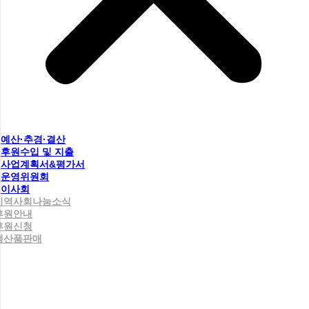
예산·추경·결산
후원수입 및 지출
사업계획서&평가서
운영위원회
이사회
지역사회나눔소식
후원안내
후원신청
생산품판매