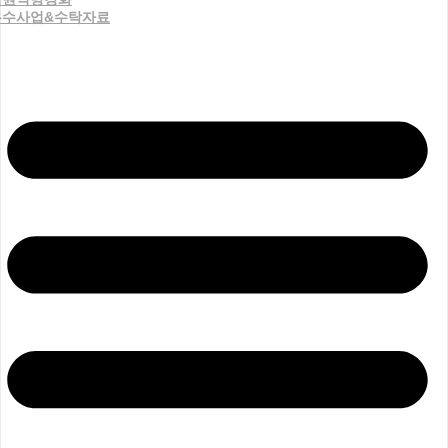
우수사업&수탁자료