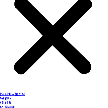
지역사회나눔소식
후원안내
후원신청
생산품판매