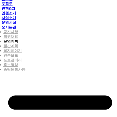
조직도
연혁&CI
임원소개
사업소개
운영시설
오시는길
공지사항
직원채용
운영계획
월간계획
복지이야기
언론보도
포토갤러리
홍보영상
숭덕원봉사단