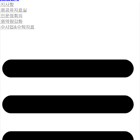
공지사항
직원공유자료실
법인운영회의
직원역량강화
우수사업&수탁자료