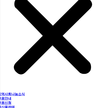
지역사회나눔소식
후원안내
후원신청
생산품판매