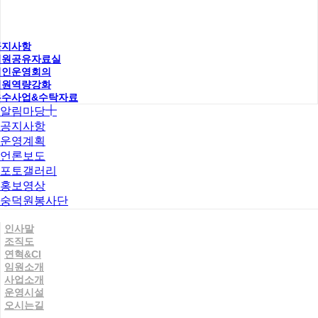
공지사항
직원공유자료실
법인운영회의
직원역량강화
우수사업&수탁자료
알림마당
공지사항
운영계획
언론보도
포토갤러리
홍보영상
숭덕원봉사단
인사말
조직도
연혁&CI
임원소개
사업소개
운영시설
오시는길