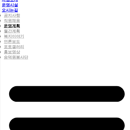
운영시설
오시는길
공지사항
직원채용
운영계획
월간계획
복지이야기
언론보도
포토갤러리
홍보영상
숭덕원봉사단