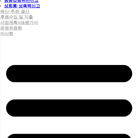
행동강령위반신고
성희롱·성폭력신고
예산·추경·결산
후원수입 및 지출
사업계획서&평가서
운영위원회
이사회