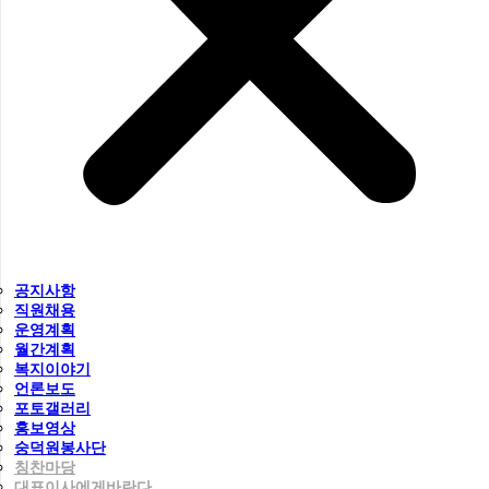
공지사항
직원채용
운영계획
월간계획
복지이야기
언론보도
포토갤러리
홍보영상
숭덕원봉사단
칭찬마당
대표이사에게바란다