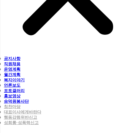
공지사항
직원채용
운영계획
월간계획
복지이야기
언론보도
포토갤러리
홍보영상
숭덕원봉사단
칭찬마당
대표이사에게바란다
행동강령위반신고
성희롱·성폭력신고