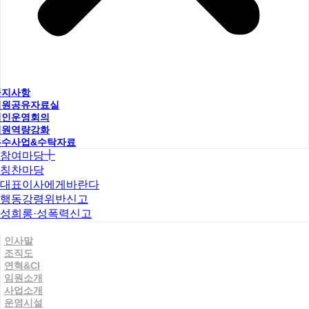
공지사항
직원공유자료실
법인운영회의
직원역량강화
우수사업&수탁자료
참여마당
칭찬마당
대표이사에게바란다
행동강령위반신고
성희롱·성폭력신고
인사말
조직도
연혁&CI
임원소개
사업소개
운영시설