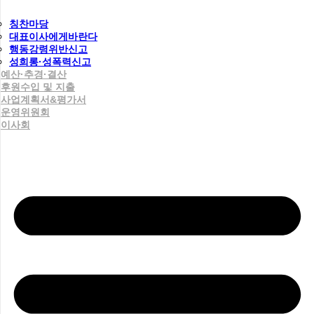
칭찬마당
대표이사에게바란다
행동강령위반신고
성희롱·성폭력신고
예산·추경·결산
후원수입 및 지출
사업계획서&평가서
운영위원회
이사회