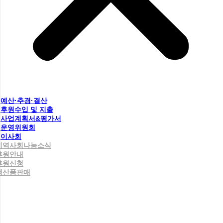
예산·추경·결산
후원수입 및 지출
사업계획서&평가서
운영위원회
이사회
지역사회나눔소식
후원안내
후원신청
생산품판매