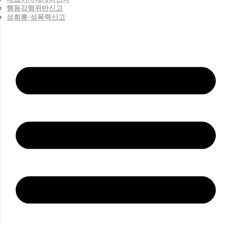
행동강령위반신고
성희롱·성폭력신고