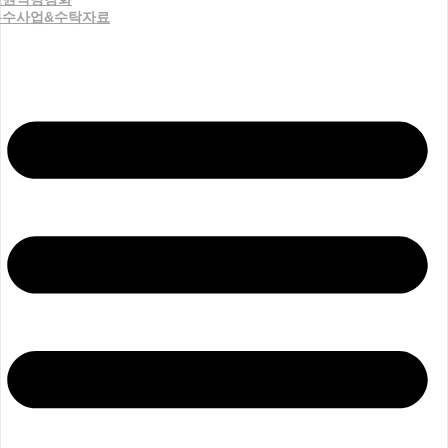
우수사업&수탁자료