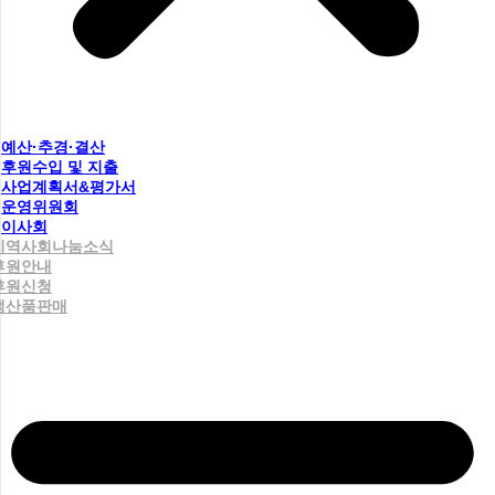
예산·추경·결산
후원수입 및 지출
사업계획서&평가서
운영위원회
이사회
지역사회나눔소식
후원안내
후원신청
생산품판매