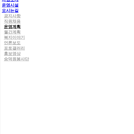
운영시설
오시는길
공지사항
직원채용
운영계획
월간계획
복지이야기
언론보도
포토갤러리
홍보영상
숭덕원봉사단