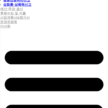
행동강령위반신고
성희롱·성폭력신고
예산·추경·결산
후원수입 및 지출
사업계획서&평가서
운영위원회
이사회