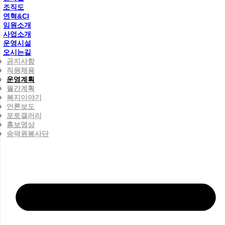
조직도
연혁&CI
임원소개
사업소개
운영시설
오시는길
공지사항
직원채용
운영계획
월간계획
복지이야기
언론보도
포토갤러리
홍보영상
숭덕원봉사단