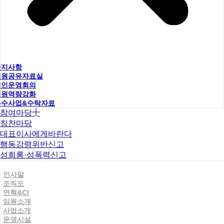
공지사항
직원공유자료실
법인운영회의
직원역량강화
우수사업&수탁자료
참여마당
칭찬마당
대표이사에게바란다
행동강령위반신고
성희롱·성폭력신고
인사말
조직도
연혁&CI
임원소개
사업소개
운영시설