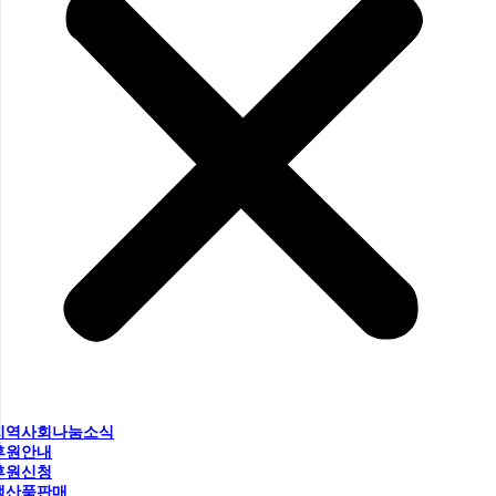
지역사회나눔소식
후원안내
후원신청
생산품판매