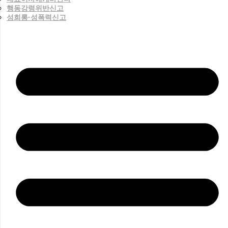
행동강령위반신고
성희롱·성폭력신고