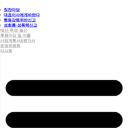
칭찬마당
대표이사에게바란다
행동강령위반신고
성희롱·성폭력신고
예산·추경·결산
후원수입 및 지출
사업계획서&평가서
운영위원회
이사회