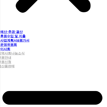
예산·추경·결산
후원수입 및 지출
사업계획서&평가서
운영위원회
이사회
지역사회나눔소식
후원안내
후원신청
생산품판매