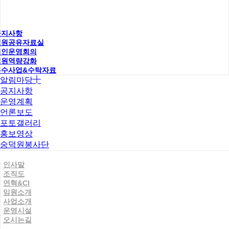
공지사항
직원공유자료실
법인운영회의
직원역량강화
우수사업&수탁자료
알림마당
공지사항
운영계획
언론보도
포토갤러리
홍보영상
숭덕원봉사단
인사말
조직도
연혁&CI
임원소개
사업소개
운영시설
오시는길