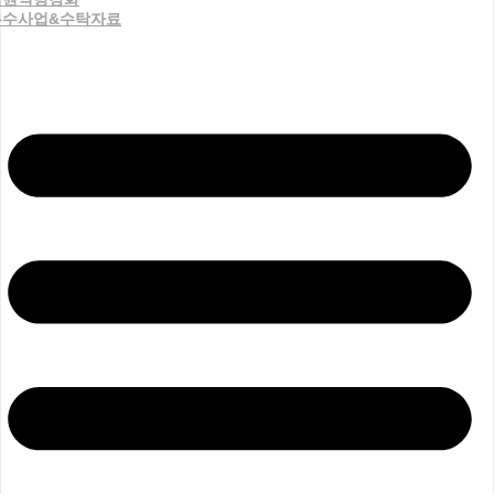
우수사업&수탁자료