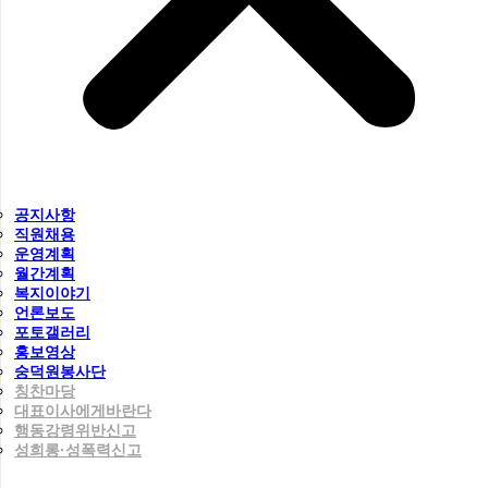
공지사항
직원채용
운영계획
월간계획
복지이야기
언론보도
포토갤러리
홍보영상
숭덕원봉사단
칭찬마당
대표이사에게바란다
행동강령위반신고
성희롱·성폭력신고