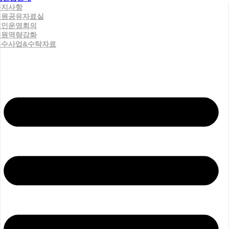
공지사항
직원공유자료실
법인운영회의
직원역량강화
우수사업&수탁자료