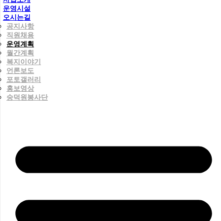
운영시설
오시는길
공지사항
직원채용
운영계획
월간계획
복지이야기
언론보도
포토갤러리
홍보영상
숭덕원봉사단