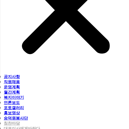
공지사항
직원채용
운영계획
월간계획
복지이야기
언론보도
포토갤러리
홍보영상
숭덕원봉사단
칭찬마당
대표이사에게바란다