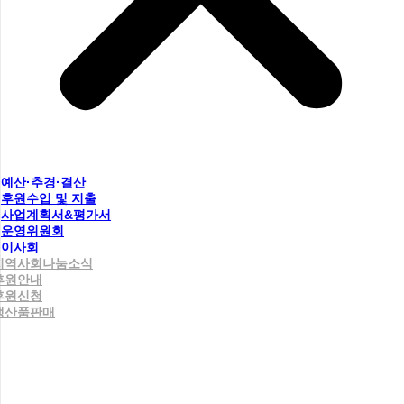
예산·추경·결산
후원수입 및 지출
사업계획서&평가서
운영위원회
이사회
지역사회나눔소식
후원안내
후원신청
생산품판매