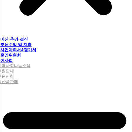
예산·추경·결산
후원수입 및 지출
사업계획서&평가서
운영위원회
이사회
지역사회나눔소식
후원안내
후원신청
생산품판매