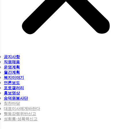
공지사항
직원채용
운영계획
월간계획
복지이야기
언론보도
포토갤러리
홍보영상
숭덕원봉사단
칭찬마당
대표이사에게바란다
행동강령위반신고
성희롱·성폭력신고