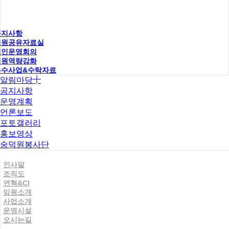
공지사항
직원공유자료실
법인운영회의
직원역량강화
우수사업&수탁자료
알림마당
공지사항
운영계획
언론보도
포토갤러리
홍보영상
숭덕원봉사단
인사말
조직도
연혁&CI
임원소개
사업소개
운영시설
오시는길