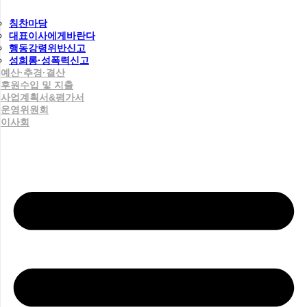
칭찬마당
대표이사에게바란다
행동강령위반신고
성희롱·성폭력신고
예산·추경·결산
후원수입 및 지출
사업계획서&평가서
운영위원회
이사회