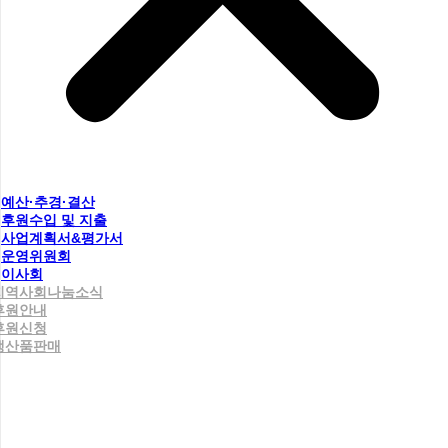
예산·추경·결산
후원수입 및 지출
사업계획서&평가서
운영위원회
이사회
지역사회나눔소식
후원안내
후원신청
생산품판매