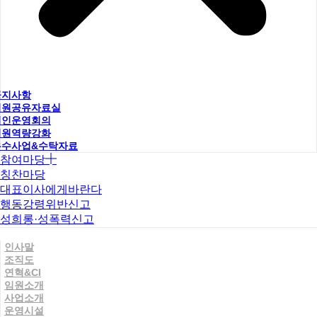
공지사항
직원공유자료실
법인운영회의
직원역량강화
우수사업&수탁자료
참여마당
칭찬마당
대표이사에게바란다
행동강령위반신고
성희롱·성폭력신고
인사말
조직도
연혁&CI
임원소개
사업소개
운영시설