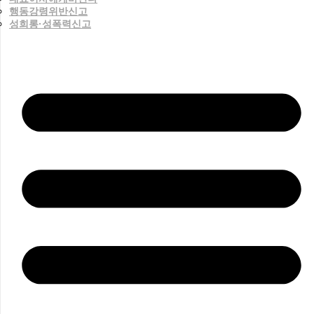
행동강령위반신고
성희롱·성폭력신고