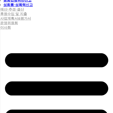
행동강령위반신고
성희롱·성폭력신고
예산·추경·결산
후원수입 및 지출
사업계획서&평가서
운영위원회
이사회