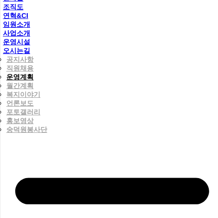
조직도
연혁&CI
임원소개
사업소개
운영시설
오시는길
공지사항
직원채용
운영계획
월간계획
복지이야기
언론보도
포토갤러리
홍보영상
숭덕원봉사단