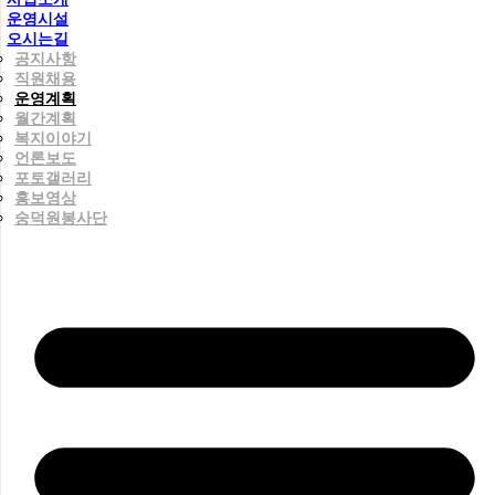
운영시설
오시는길
공지사항
직원채용
운영계획
월간계획
복지이야기
언론보도
포토갤러리
홍보영상
숭덕원봉사단