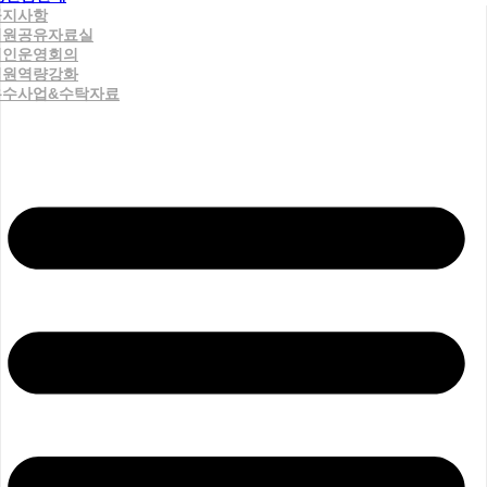
공지사항
직원공유자료실
법인운영회의
직원역량강화
우수사업&수탁자료