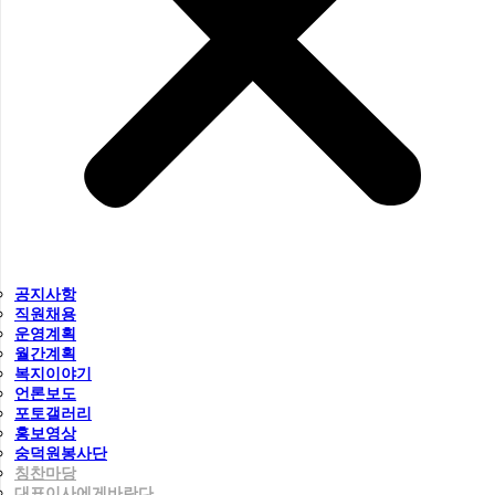
공지사항
직원채용
운영계획
월간계획
복지이야기
언론보도
포토갤러리
홍보영상
숭덕원봉사단
칭찬마당
대표이사에게바란다