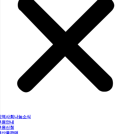
지역사회나눔소식
후원안내
후원신청
생산품판매