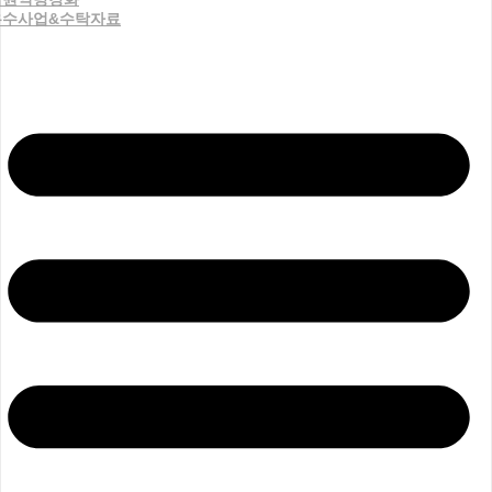
우수사업&수탁자료