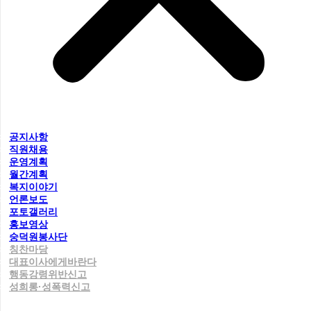
공지사항
직원채용
운영계획
월간계획
복지이야기
언론보도
포토갤러리
홍보영상
숭덕원봉사단
칭찬마당
대표이사에게바란다
행동강령위반신고
성희롱·성폭력신고