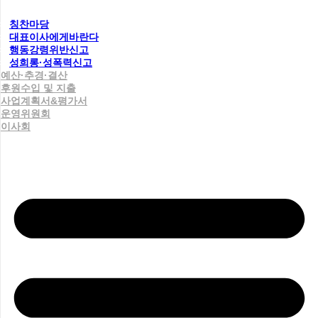
칭찬마당
대표이사에게바란다
행동강령위반신고
성희롱·성폭력신고
예산·추경·결산
후원수입 및 지출
사업계획서&평가서
운영위원회
이사회