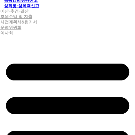
행동강령위반신고
성희롱·성폭력신고
예산·추경·결산
후원수입 및 지출
사업계획서&평가서
운영위원회
이사회