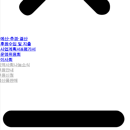
예산·추경·결산
후원수입 및 지출
사업계획서&평가서
운영위원회
이사회
지역사회나눔소식
후원안내
후원신청
생산품판매