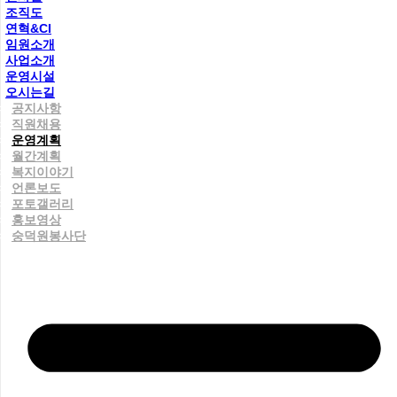
조직도
연혁&CI
임원소개
사업소개
운영시설
오시는길
공지사항
직원채용
운영계획
월간계획
복지이야기
언론보도
포토갤러리
홍보영상
숭덕원봉사단