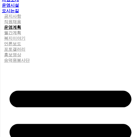
운영시설
오시는길
공지사항
직원채용
운영계획
월간계획
복지이야기
언론보도
포토갤러리
홍보영상
숭덕원봉사단