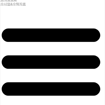
우수사업&수탁자료