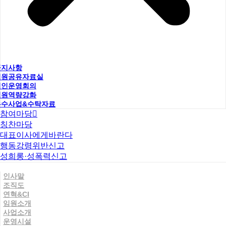
공지사항
직원공유자료실
법인운영회의
직원역량강화
우수사업&수탁자료
참여마당
칭찬마당
대표이사에게바란다
행동강령위반신고
성희롱·성폭력신고
인사말
조직도
연혁&CI
임원소개
사업소개
운영시설