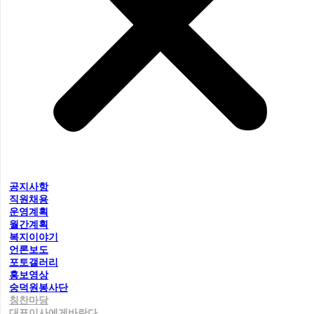
공지사항
직원채용
운영계획
월간계획
복지이야기
언론보도
포토갤러리
홍보영상
숭덕원봉사단
칭찬마당
대표이사에게바란다