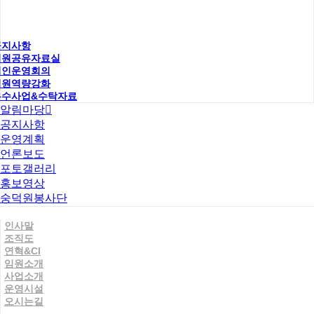
공지사항
직원공유자료실
법인운영회의
직원역량강화
우수사업&수탁자료
알림마당
공지사항
운영계획
언론보도
포토갤러리
홍보영상
숭덕원봉사단
인사말
조직도
연혁&CI
임원소개
사업소개
운영시설
오시는길