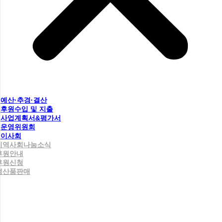
예산·추경·결산
후원수입 및 지출
사업계획서&평가서
운영위원회
이사회
지역사회나눔소식
후원안내
후원신청
생산품판매