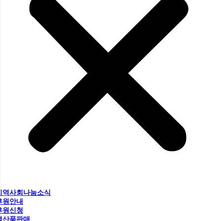
지역사회나눔소식
후원안내
후원신청
생산품판매