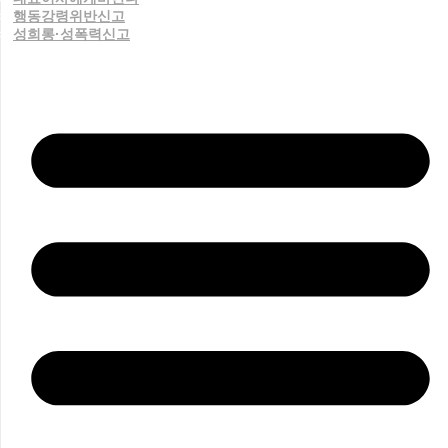
행동강령위반신고
성희롱·성폭력신고