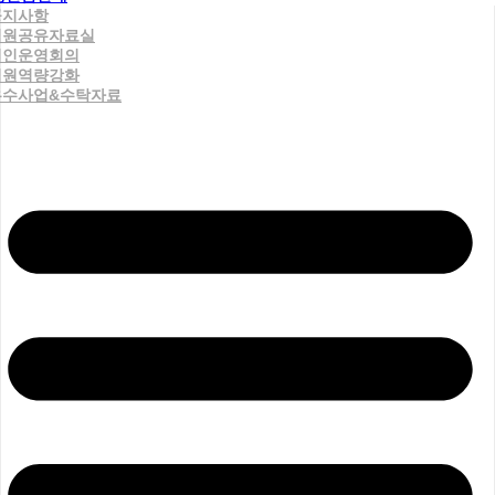
공지사항
직원공유자료실
법인운영회의
직원역량강화
우수사업&수탁자료