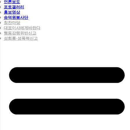
언론보도
포토갤러리
홍보영상
숭덕원봉사단
칭찬마당
대표이사에게바란다
행동강령위반신고
성희롱·성폭력신고