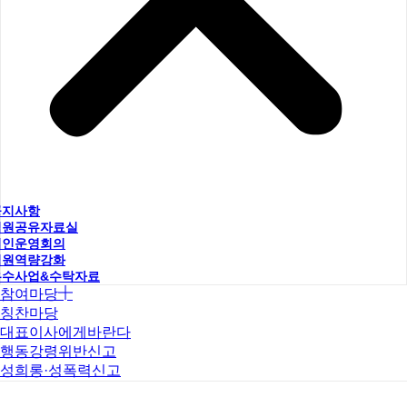
공지사항
직원공유자료실
법인운영회의
직원역량강화
우수사업&수탁자료
참여마당
칭찬마당
대표이사에게바란다
행동강령위반신고
성희롱·성폭력신고