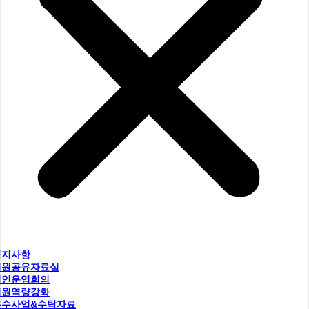
공지사항
직원공유자료실
법인운영회의
직원역량강화
우수사업&수탁자료