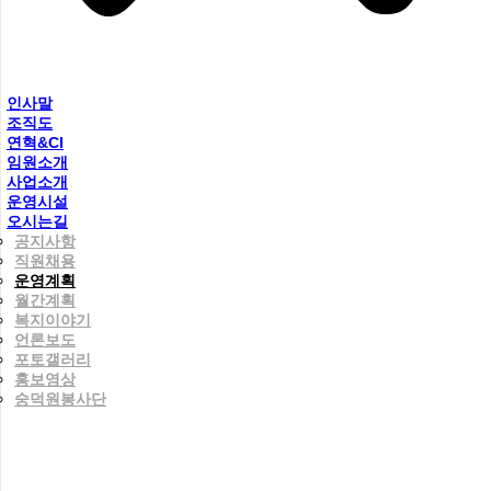
인사말
조직도
연혁&CI
임원소개
사업소개
운영시설
오시는길
공지사항
직원채용
운영계획
월간계획
복지이야기
언론보도
포토갤러리
홍보영상
숭덕원봉사단