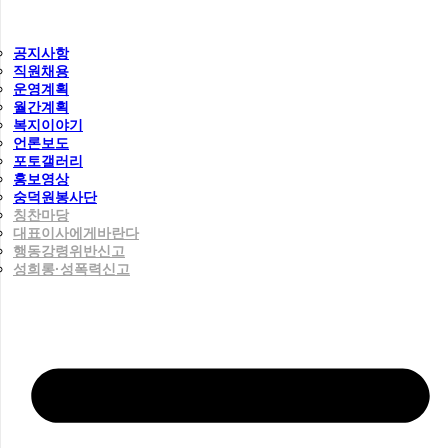
공지사항
직원채용
운영계획
월간계획
복지이야기
언론보도
포토갤러리
홍보영상
숭덕원봉사단
칭찬마당
대표이사에게바란다
행동강령위반신고
성희롱·성폭력신고