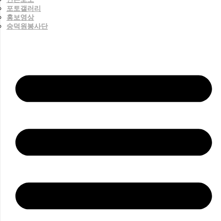
포토갤러리
홍보영상
숭덕원봉사단