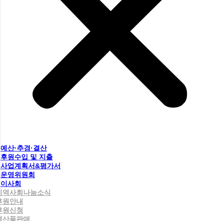
예산·추경·결산
후원수입 및 지출
사업계획서&평가서
운영위원회
이사회
지역사회나눔소식
후원안내
후원신청
생산품판매