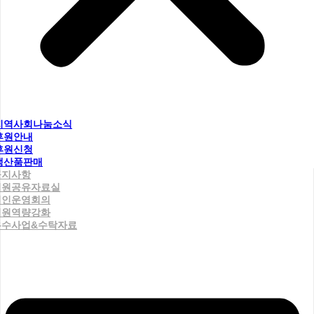
지역사회나눔소식
후원안내
후원신청
생산품판매
공지사항
직원공유자료실
법인운영회의
직원역량강화
우수사업&수탁자료