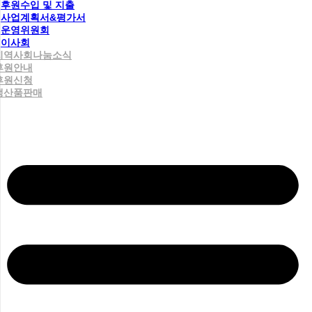
후원수입 및 지출
사업계획서&평가서
운영위원회
이사회
지역사회나눔소식
후원안내
후원신청
생산품판매