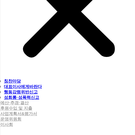
칭찬마당
대표이사에게바란다
행동강령위반신고
성희롱·성폭력신고
예산·추경·결산
후원수입 및 지출
사업계획서&평가서
운영위원회
이사회