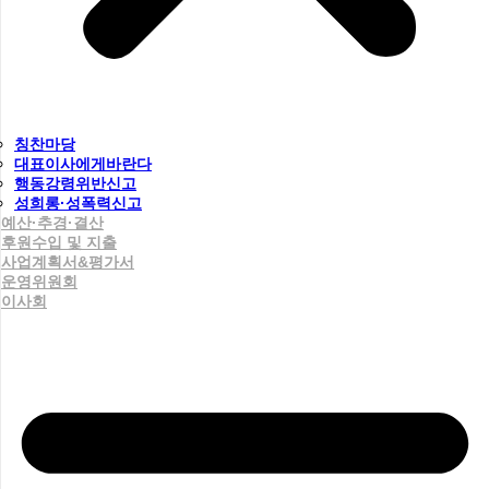
칭찬마당
대표이사에게바란다
행동강령위반신고
성희롱·성폭력신고
예산·추경·결산
후원수입 및 지출
사업계획서&평가서
운영위원회
이사회