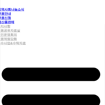
지역사회나눔소식
후원안내
후원신청
생산품판매
공지사항
직원공유자료실
법인운영회의
직원역량강화
우수사업&수탁자료