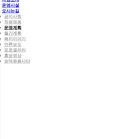
운영시설
오시는길
공지사항
직원채용
운영계획
월간계획
복지이야기
언론보도
포토갤러리
홍보영상
숭덕원봉사단