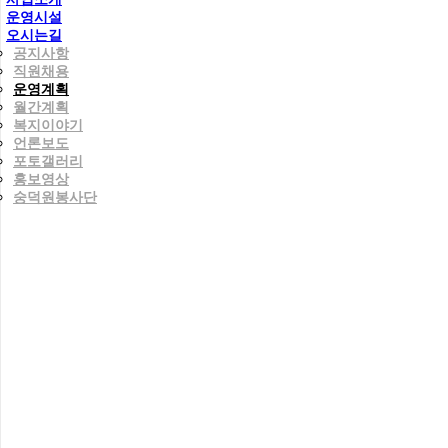
운영시설
오시는길
공지사항
직원채용
운영계획
월간계획
복지이야기
언론보도
포토갤러리
홍보영상
숭덕원봉사단