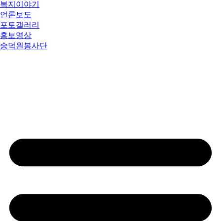
복지이야기
언론보도
포토갤러리
홍보영상
숭덕원봉사단
칭찬마당
대표이사에게바란다
행동강령위반신고
성희롱·성폭력신고