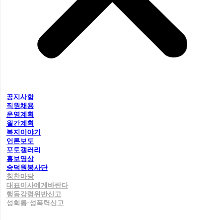
공지사항
직원채용
운영계획
월간계획
복지이야기
언론보도
포토갤러리
홍보영상
숭덕원봉사단
칭찬마당
대표이사에게바란다
행동강령위반신고
성희롱·성폭력신고