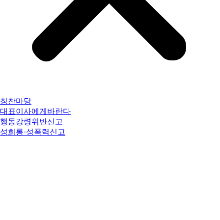
칭찬마당
대표이사에게바란다
행동강령위반신고
성희롱·성폭력신고
예산·추경·결산
후원수입 및 지출
사업계획서&평가서
운영위원회
이사회