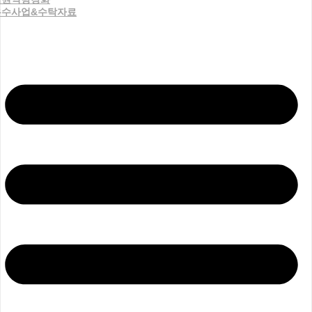
우수사업&수탁자료