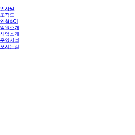
인사말
조직도
연혁&CI
임원소개
사업소개
운영시설
오시는길
공지사항
직원채용
운영계획
월간계획
복지이야기
언론보도
포토갤러리
홍보영상
숭덕원봉사단