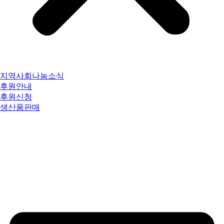
지역사회나눔소식
후원안내
후원신청
생산품판매
공지사항
직원공유자료실
법인운영회의
직원역량강화
우수사업&수탁자료