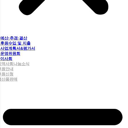
예산·추경·결산
후원수입 및 지출
사업계획서&평가서
운영위원회
이사회
지역사회나눔소식
후원안내
후원신청
생산품판매