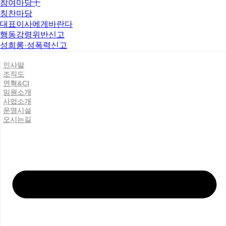
참여마당
칭찬마당
대표이사에게바란다
행동강령위반신고
성희롱·성폭력신고
인사말
조직도
연혁&CI
임원소개
사업소개
운영시설
오시는길