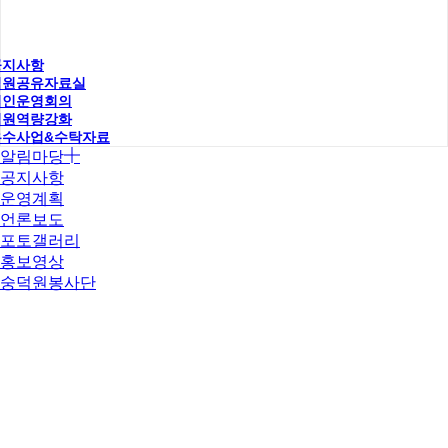
공지사항
직원공유자료실
법인운영회의
직원역량강화
우수사업&수탁자료
알림마당
공지사항
운영계획
언론보도
포토갤러리
홍보영상
숭덕원봉사단
인사말
조직도
연혁&CI
임원소개
사업소개
운영시설
오시는길