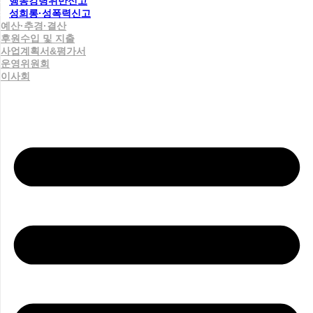
행동강령위반신고
성희롱·성폭력신고
예산·추경·결산
후원수입 및 지출
사업계획서&평가서
운영위원회
이사회