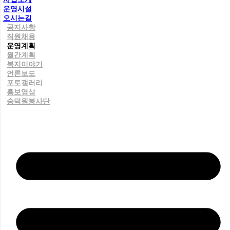
운영시설
오시는길
공지사항
직원채용
운영계획
월간계획
복지이야기
언론보도
포토갤러리
홍보영상
숭덕원봉사단