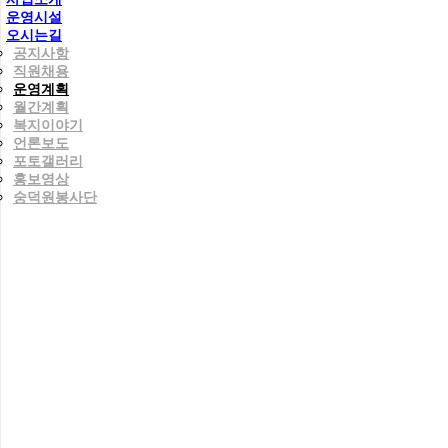
운영시설
오시는길
공지사항
직원채용
운영계획
월간계획
복지이야기
언론보도
포토갤러리
홍보영상
숭덕원봉사단