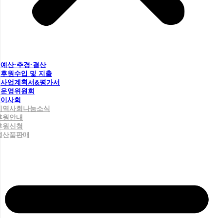
예산·추경·결산
후원수입 및 지출
사업계획서&평가서
운영위원회
이사회
지역사회나눔소식
후원안내
후원신청
생산품판매