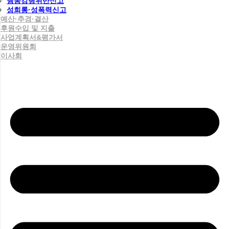
행동강령위반신고
성희롱·성폭력신고
예산·추경·결산
후원수입 및 지출
사업계획서&평가서
운영위원회
이사회