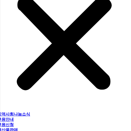
지역사회나눔소식
후원안내
후원신청
생산품판매