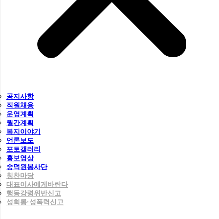
공지사항
직원채용
운영계획
월간계획
복지이야기
언론보도
포토갤러리
홍보영상
숭덕원봉사단
칭찬마당
대표이사에게바란다
행동강령위반신고
성희롱·성폭력신고