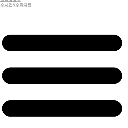
우수사업&수탁자료