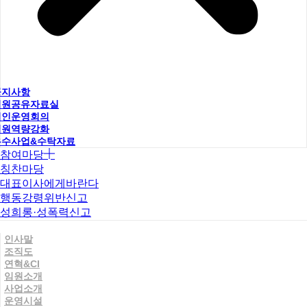
공지사항
직원공유자료실
법인운영회의
직원역량강화
우수사업&수탁자료
참여마당
칭찬마당
대표이사에게바란다
행동강령위반신고
성희롱·성폭력신고
인사말
조직도
연혁&CI
임원소개
사업소개
운영시설