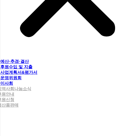
예산·추경·결산
후원수입 및 지출
사업계획서&평가서
운영위원회
이사회
지역사회나눔소식
후원안내
후원신청
생산품판매