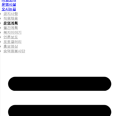
운영시설
오시는길
공지사항
직원채용
운영계획
월간계획
복지이야기
언론보도
포토갤러리
홍보영상
숭덕원봉사단