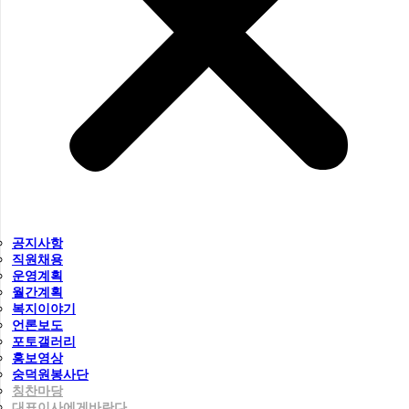
공지사항
직원채용
운영계획
월간계획
복지이야기
언론보도
포토갤러리
홍보영상
숭덕원봉사단
칭찬마당
대표이사에게바란다