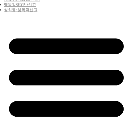
행동강령위반신고
성희롱·성폭력신고