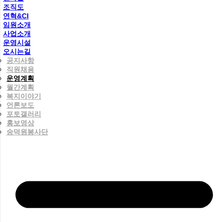
조직도
연혁&CI
임원소개
사업소개
운영시설
오시는길
공지사항
직원채용
운영계획
월간계획
복지이야기
언론보도
포토갤러리
홍보영상
숭덕원봉사단