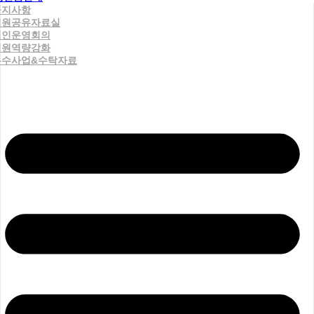
공지사항
직원공유자료실
법인운영회의
직원역량강화
우수사업&수탁자료