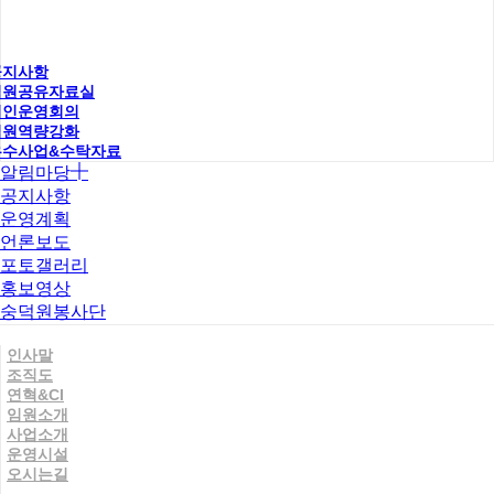
공지사항
직원공유자료실
법인운영회의
직원역량강화
우수사업&수탁자료
알림마당
공지사항
운영계획
언론보도
포토갤러리
홍보영상
숭덕원봉사단
인사말
조직도
연혁&CI
임원소개
사업소개
운영시설
오시는길