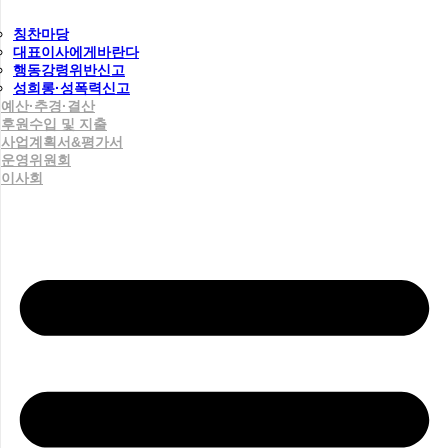
칭찬마당
대표이사에게바란다
행동강령위반신고
성희롱·성폭력신고
예산·추경·결산
후원수입 및 지출
사업계획서&평가서
운영위원회
이사회