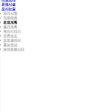
운영시설
오시는길
공지사항
직원채용
운영계획
월간계획
복지이야기
언론보도
포토갤러리
홍보영상
숭덕원봉사단