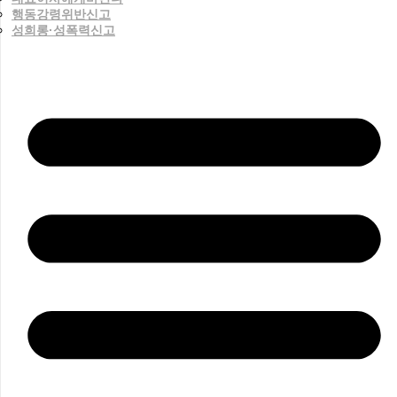
행동강령위반신고
성희롱·성폭력신고