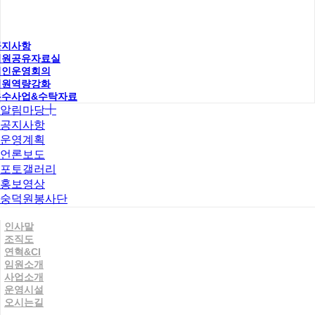
공지사항
직원공유자료실
법인운영회의
직원역량강화
우수사업&수탁자료
알림마당
공지사항
운영계획
언론보도
포토갤러리
홍보영상
숭덕원봉사단
인사말
조직도
연혁&CI
임원소개
사업소개
운영시설
오시는길