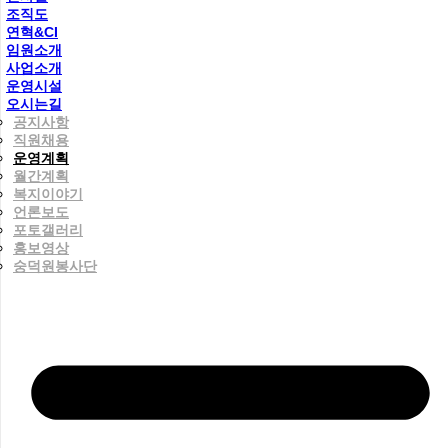
조직도
연혁&CI
임원소개
사업소개
운영시설
오시는길
공지사항
직원채용
운영계획
월간계획
복지이야기
언론보도
포토갤러리
홍보영상
숭덕원봉사단