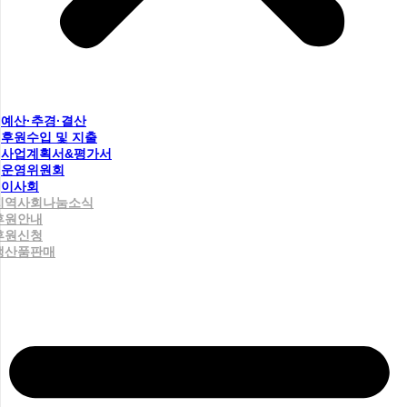
예산·추경·결산
후원수입 및 지출
사업계획서&평가서
운영위원회
이사회
지역사회나눔소식
후원안내
후원신청
생산품판매