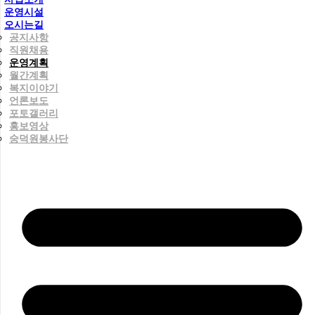
운영시설
오시는길
공지사항
직원채용
운영계획
월간계획
복지이야기
언론보도
포토갤러리
홍보영상
숭덕원봉사단