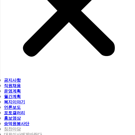
공지사항
직원채용
운영계획
월간계획
복지이야기
언론보도
포토갤러리
홍보영상
숭덕원봉사단
칭찬마당
대표이사에게바란다