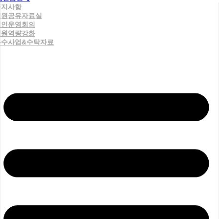
공지사항
직원공유자료실
법인운영회의
직원역량강화
우수사업&수탁자료