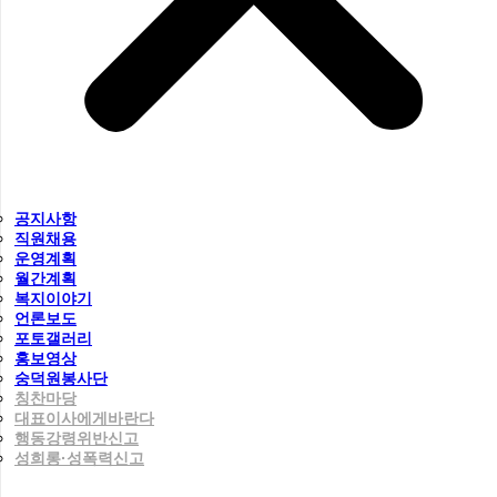
공지사항
직원채용
운영계획
월간계획
복지이야기
언론보도
포토갤러리
홍보영상
숭덕원봉사단
칭찬마당
대표이사에게바란다
행동강령위반신고
성희롱·성폭력신고