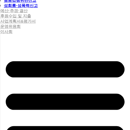
행동강령위반신고
성희롱·성폭력신고
예산·추경·결산
후원수입 및 지출
사업계획서&평가서
운영위원회
이사회