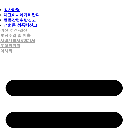
칭찬마당
대표이사에게바란다
행동강령위반신고
성희롱·성폭력신고
예산·추경·결산
후원수입 및 지출
사업계획서&평가서
운영위원회
이사회