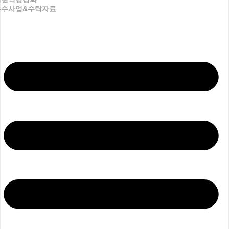
우수사업&수탁자료