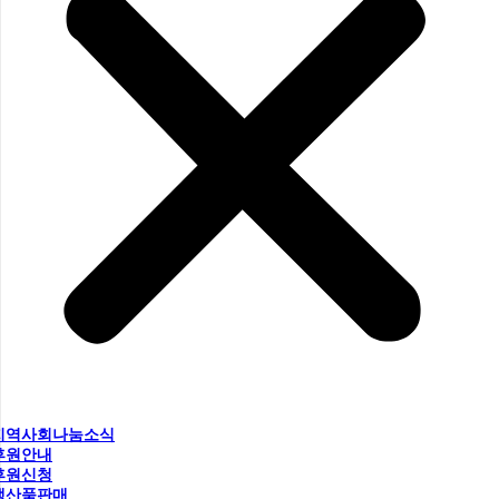
지역사회나눔소식
후원안내
후원신청
생산품판매