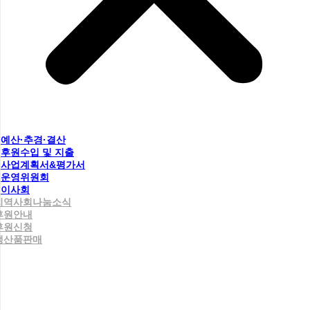
예산·추경·결산
후원수입 및 지출
사업계획서&평가서
운영위원회
이사회
지역사회나눔소식
후원안내
후원신청
생산품판매