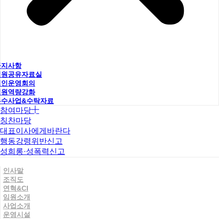
공지사항
직원공유자료실
법인운영회의
직원역량강화
우수사업&수탁자료
참여마당
칭찬마당
대표이사에게바란다
행동강령위반신고
성희롱·성폭력신고
인사말
조직도
연혁&CI
임원소개
사업소개
운영시설