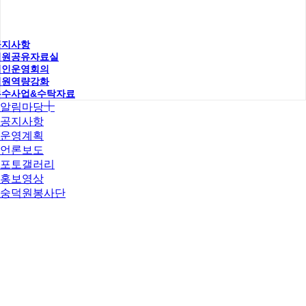
공지사항
직원공유자료실
법인운영회의
직원역량강화
우수사업&수탁자료
알림마당
공지사항
운영계획
언론보도
포토갤러리
홍보영상
숭덕원봉사단
인사말
조직도
연혁&CI
임원소개
사업소개
운영시설
오시는길