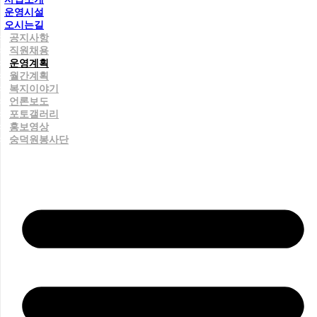
운영시설
오시는길
공지사항
직원채용
운영계획
월간계획
복지이야기
언론보도
포토갤러리
홍보영상
숭덕원봉사단