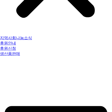
지역사회나눔소식
후원안내
후원신청
생산품판매
공지사항
직원공유자료실
법인운영회의
직원역량강화
우수사업&수탁자료