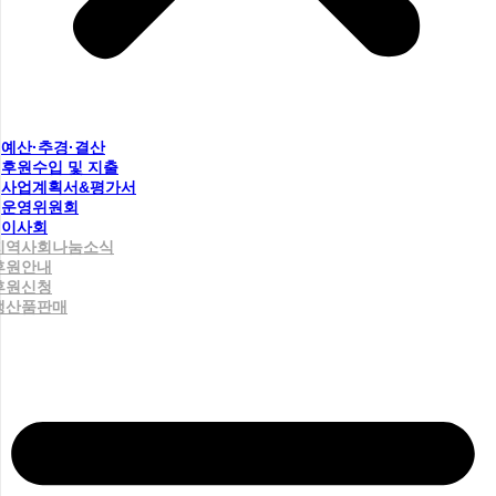
예산·추경·결산
후원수입 및 지출
사업계획서&평가서
운영위원회
이사회
지역사회나눔소식
후원안내
후원신청
생산품판매