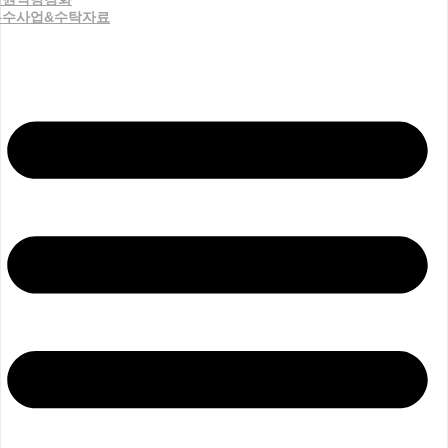
우수사업&수탁자료