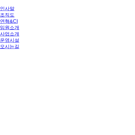
인사말
조직도
연혁&CI
임원소개
사업소개
운영시설
오시는길
공지사항
직원채용
운영계획
월간계획
복지이야기
언론보도
포토갤러리
홍보영상
숭덕원봉사단