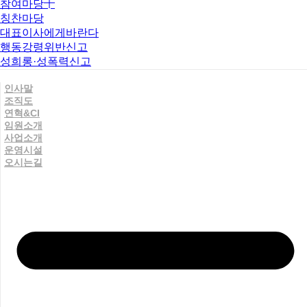
참여마당
칭찬마당
대표이사에게바란다
행동강령위반신고
성희롱·성폭력신고
인사말
조직도
연혁&CI
임원소개
사업소개
운영시설
오시는길