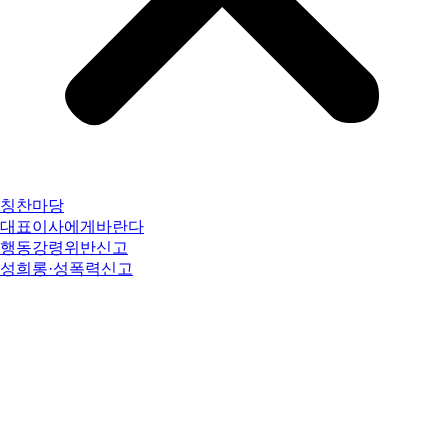
칭찬마당
대표이사에게바란다
행동강령위반신고
성희롱·성폭력신고
예산·추경·결산
후원수입 및 지출
사업계획서&평가서
운영위원회
이사회