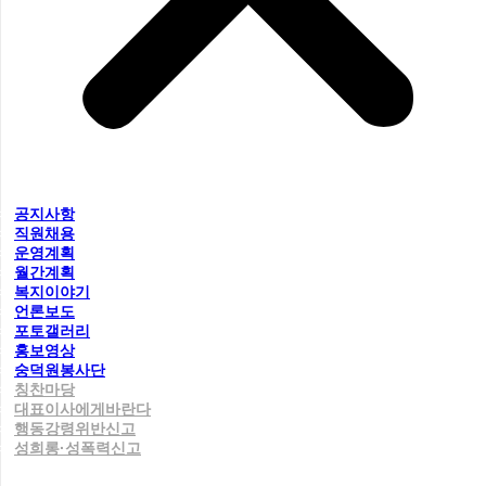
공지사항
직원채용
운영계획
월간계획
복지이야기
언론보도
포토갤러리
홍보영상
숭덕원봉사단
칭찬마당
대표이사에게바란다
행동강령위반신고
성희롱·성폭력신고