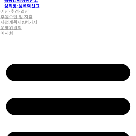
행동강령위반신고
성희롱·성폭력신고
예산·추경·결산
후원수입 및 지출
사업계획서&평가서
운영위원회
이사회