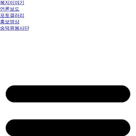
복지이야기
언론보도
포토갤러리
홍보영상
숭덕원봉사단
칭찬마당
대표이사에게바란다
행동강령위반신고
성희롱·성폭력신고