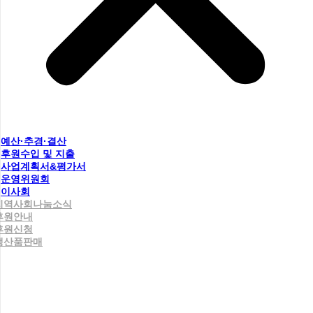
예산·추경·결산
후원수입 및 지출
사업계획서&평가서
운영위원회
이사회
지역사회나눔소식
후원안내
후원신청
생산품판매