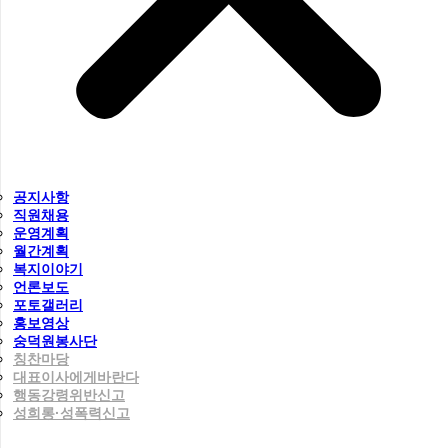
공지사항
직원채용
운영계획
월간계획
복지이야기
언론보도
포토갤러리
홍보영상
숭덕원봉사단
칭찬마당
대표이사에게바란다
행동강령위반신고
성희롱·성폭력신고