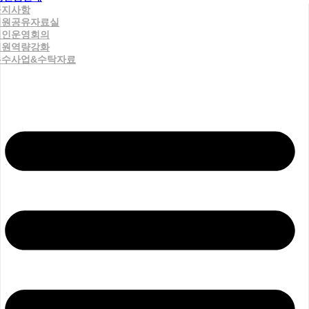
공지사항
직원공유자료실
법인운영회의
직원역량강화
우수사업&수탁자료