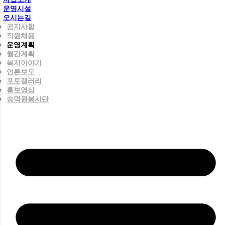
운영시설
오시는길
공지사항
직원채용
운영계획
월간계획
복지이야기
언론보도
포토갤러리
홍보영상
숭덕원봉사단