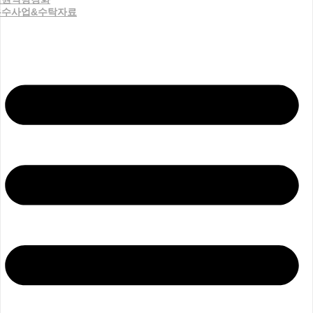
우수사업&수탁자료