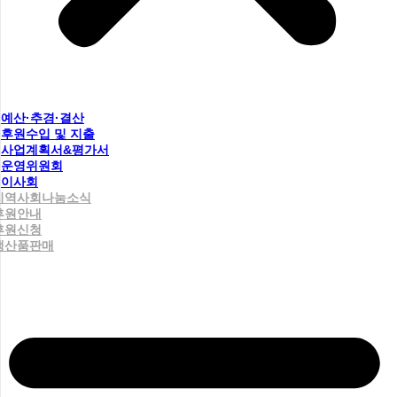
예산·추경·결산
후원수입 및 지출
사업계획서&평가서
운영위원회
이사회
지역사회나눔소식
후원안내
후원신청
생산품판매