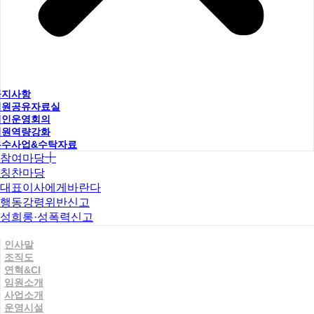
공지사항
직원공유자료실
법인운영회의
직원역량강화
우수사업&수탁자료
참여마당
칭찬마당
대표이사에게바란다
행동강령위반신고
성희롱·성폭력신고
인사말
조직도
연혁&CI
임원소개
사업소개
운영시설