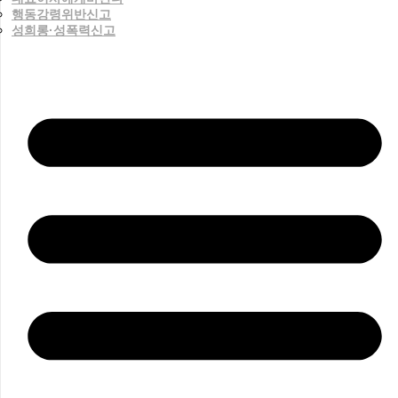
행동강령위반신고
성희롱·성폭력신고