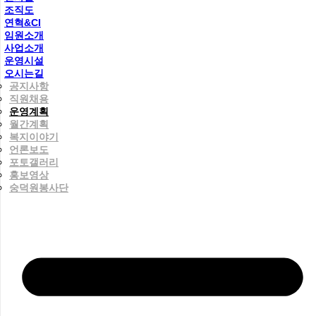
조직도
연혁&CI
임원소개
사업소개
운영시설
오시는길
공지사항
직원채용
운영계획
월간계획
복지이야기
언론보도
포토갤러리
홍보영상
숭덕원봉사단