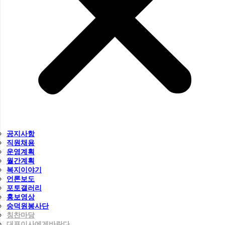
공지사항
직원채용
운영계획
월간계획
복지이야기
언론보도
포토갤러리
홍보영상
숭덕원봉사단
칭찬마당
대표이사에게바란다