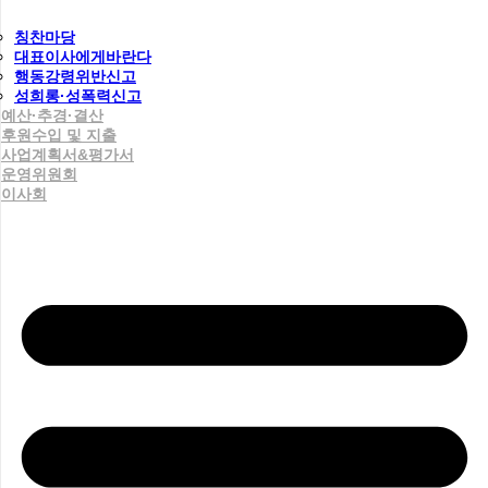
칭찬마당
대표이사에게바란다
행동강령위반신고
성희롱·성폭력신고
예산·추경·결산
후원수입 및 지출
사업계획서&평가서
운영위원회
이사회