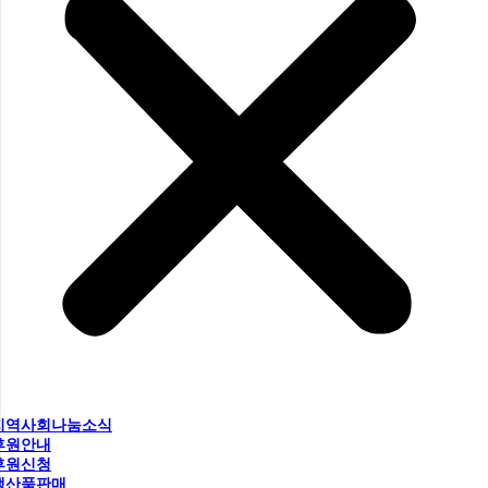
지역사회나눔소식
후원안내
후원신청
생산품판매