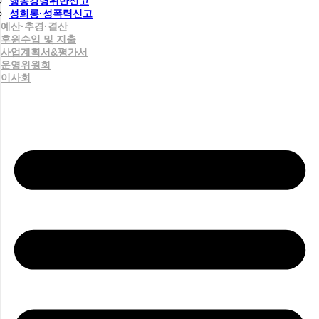
행동강령위반신고
성희롱·성폭력신고
예산·추경·결산
후원수입 및 지출
사업계획서&평가서
운영위원회
이사회