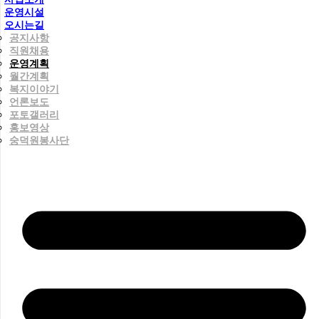
운영시설
오시는길
공지사항
직원채용
운영계획
월간계획
복지이야기
언론보도
포토갤러리
홍보영상
숭덕원봉사단