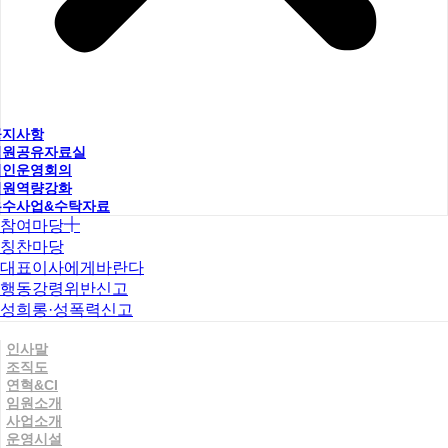
공지사항
직원공유자료실
법인운영회의
직원역량강화
우수사업&수탁자료
참여마당
칭찬마당
대표이사에게바란다
행동강령위반신고
성희롱·성폭력신고
인사말
조직도
연혁&CI
임원소개
사업소개
운영시설