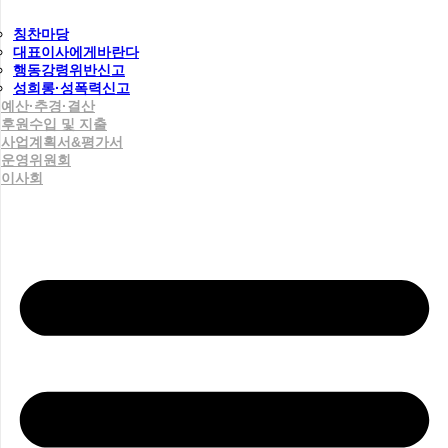
칭찬마당
대표이사에게바란다
행동강령위반신고
성희롱·성폭력신고
예산·추경·결산
후원수입 및 지출
사업계획서&평가서
운영위원회
이사회