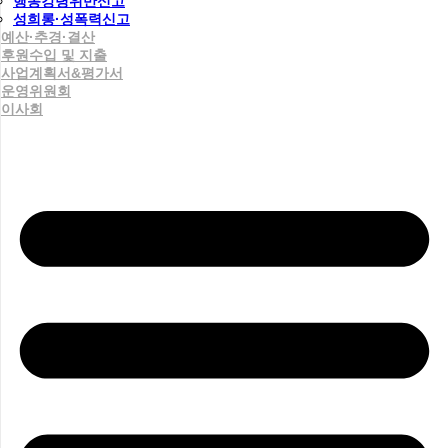
행동강령위반신고
성희롱·성폭력신고
예산·추경·결산
후원수입 및 지출
사업계획서&평가서
운영위원회
이사회