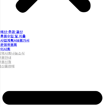
예산·추경·결산
후원수입 및 지출
사업계획서&평가서
운영위원회
이사회
지역사회나눔소식
후원안내
후원신청
생산품판매