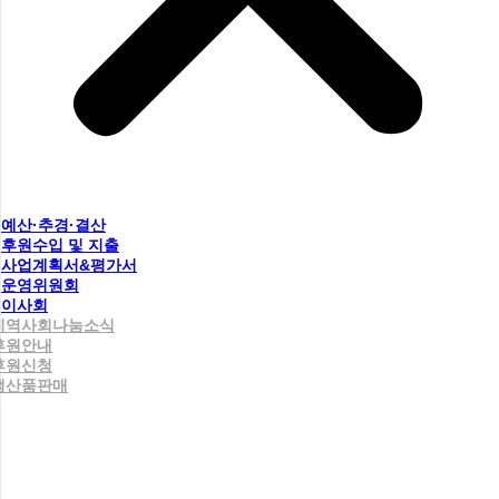
예산·추경·결산
후원수입 및 지출
사업계획서&평가서
운영위원회
이사회
지역사회나눔소식
후원안내
후원신청
생산품판매