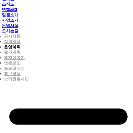
조직도
연혁&CI
임원소개
사업소개
운영시설
오시는길
공지사항
직원채용
운영계획
월간계획
복지이야기
언론보도
포토갤러리
홍보영상
숭덕원봉사단