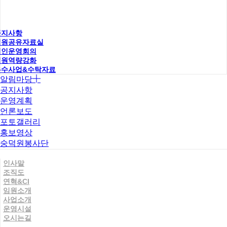
공지사항
직원공유자료실
법인운영회의
직원역량강화
우수사업&수탁자료
알림마당
공지사항
운영계획
언론보도
포토갤러리
홍보영상
숭덕원봉사단
인사말
조직도
연혁&CI
임원소개
사업소개
운영시설
오시는길