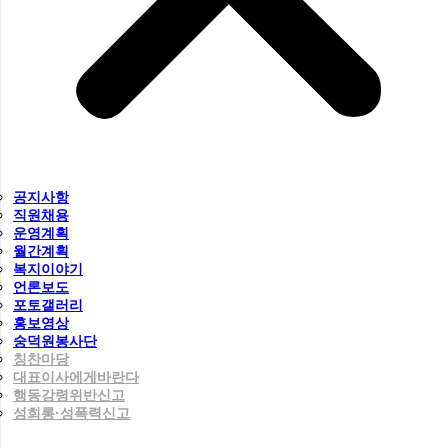
공지사항
직원채용
운영계획
월간계획
복지이야기
언론보도
포토갤러리
홍보영상
숭덕원봉사단
칭찬마당
대표이사에게바란다
행동강령위반신고
성희롱·성폭력신고