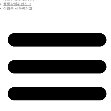
행동강령위반신고
성희롱·성폭력신고