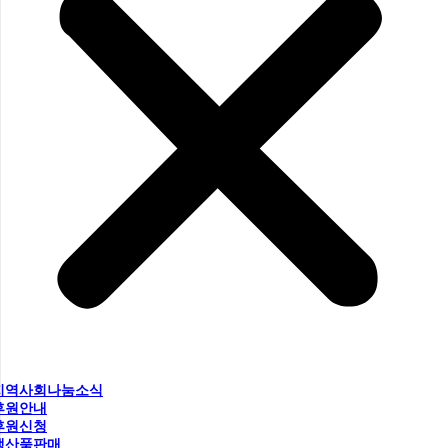
지역사회나눔소식
후원안내
후원신청
생산품판매