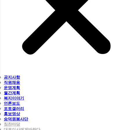
공지사항
직원채용
운영계획
월간계획
복지이야기
언론보도
포토갤러리
홍보영상
숭덕원봉사단
칭찬마당
대표이사에게바란다