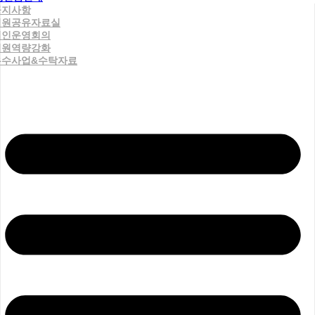
공지사항
직원공유자료실
법인운영회의
직원역량강화
우수사업&수탁자료