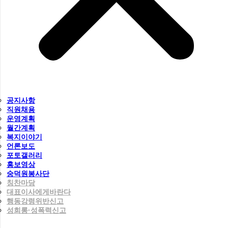
공지사항
직원채용
운영계획
월간계획
복지이야기
언론보도
포토갤러리
홍보영상
숭덕원봉사단
칭찬마당
대표이사에게바란다
행동강령위반신고
성희롱·성폭력신고