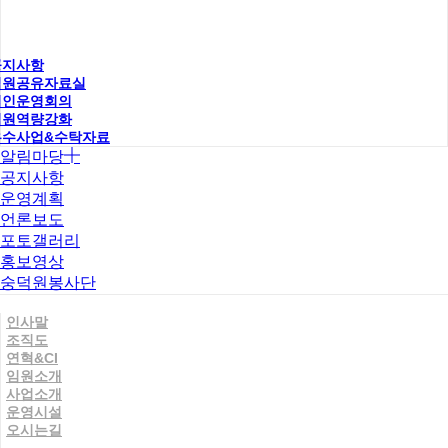
공지사항
직원공유자료실
법인운영회의
직원역량강화
우수사업&수탁자료
알림마당
공지사항
운영계획
언론보도
포토갤러리
홍보영상
숭덕원봉사단
인사말
조직도
연혁&CI
임원소개
사업소개
운영시설
오시는길