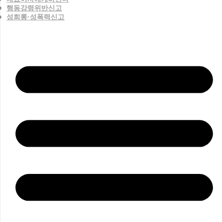
행동강령위반신고
성희롱·성폭력신고