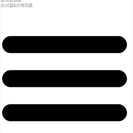
우수사업&수탁자료