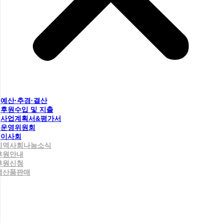
예산·추경·결산
후원수입 및 지출
사업계획서&평가서
운영위원회
이사회
지역사회나눔소식
후원안내
후원신청
생산품판매