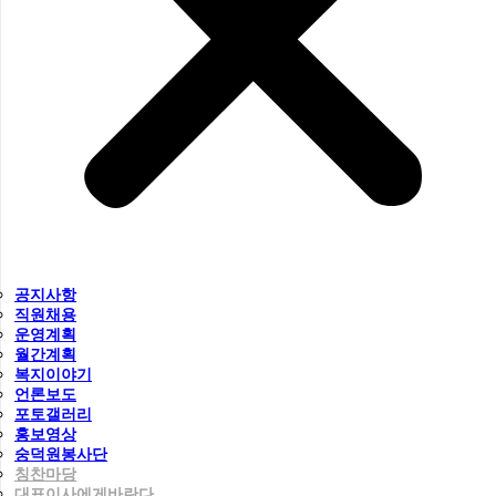
공지사항
직원채용
운영계획
월간계획
복지이야기
언론보도
포토갤러리
홍보영상
숭덕원봉사단
칭찬마당
대표이사에게바란다