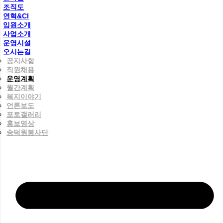
조직도
연혁&CI
임원소개
사업소개
운영시설
오시는길
공지사항
직원채용
운영계획
월간계획
복지이야기
언론보도
포토갤러리
홍보영상
숭덕원봉사단