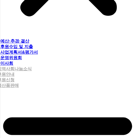
예산·추경·결산
후원수입 및 지출
사업계획서&평가서
운영위원회
이사회
지역사회나눔소식
후원안내
후원신청
생산품판매