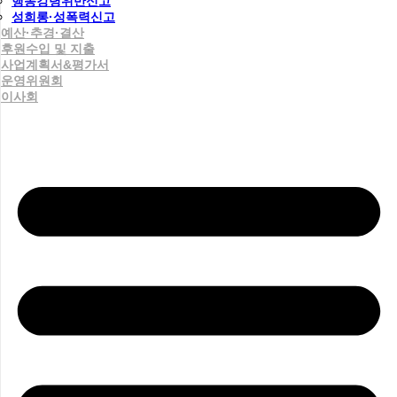
행동강령위반신고
성희롱·성폭력신고
예산·추경·결산
후원수입 및 지출
사업계획서&평가서
운영위원회
이사회