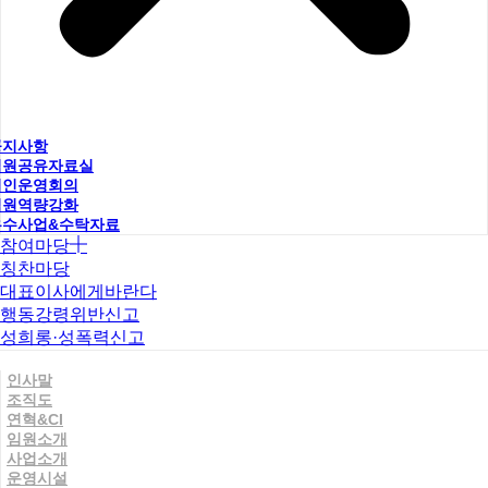
공지사항
직원공유자료실
법인운영회의
직원역량강화
우수사업&수탁자료
참여마당
칭찬마당
대표이사에게바란다
행동강령위반신고
성희롱·성폭력신고
인사말
조직도
연혁&CI
임원소개
사업소개
운영시설