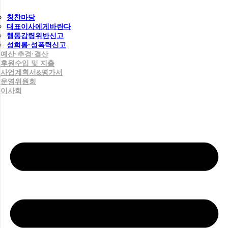
칭찬마당
대표이사에게바란다
행동강령위반신고
성희롱·성폭력신고
예산·추경·결산
후원수입 및 지출
사업계획서&평가서
운영위원회
이사회