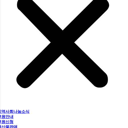
지역사회나눔소식
후원안내
후원신청
생산품판매