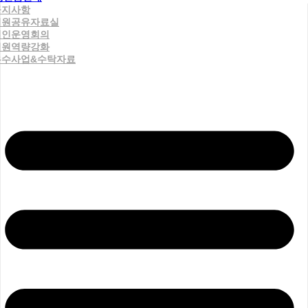
공지사항
직원공유자료실
법인운영회의
직원역량강화
우수사업&수탁자료