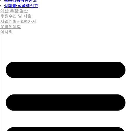
행동강령위반신고
성희롱·성폭력신고
예산·추경·결산
후원수입 및 지출
사업계획서&평가서
운영위원회
이사회