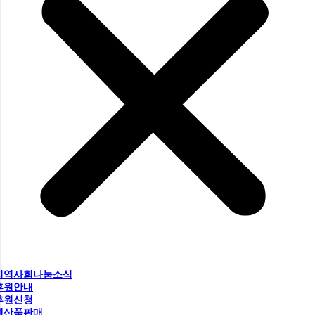
지역사회나눔소식
후원안내
후원신청
생산품판매