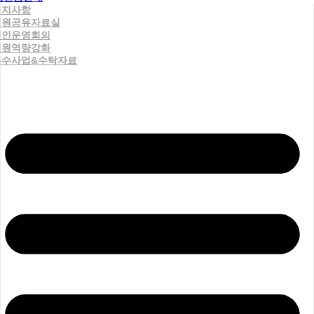
공지사항
직원공유자료실
법인운영회의
직원역량강화
우수사업&수탁자료