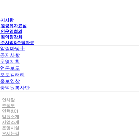
공지사항
직원공유자료실
법인운영회의
직원역량강화
우수사업&수탁자료
알림마당
공지사항
운영계획
언론보도
포토갤러리
홍보영상
숭덕원봉사단
인사말
조직도
연혁&CI
임원소개
사업소개
운영시설
오시는길