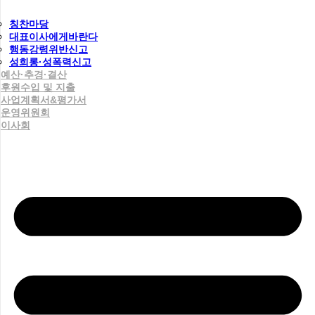
칭찬마당
대표이사에게바란다
행동강령위반신고
성희롱·성폭력신고
예산·추경·결산
후원수입 및 지출
사업계획서&평가서
운영위원회
이사회