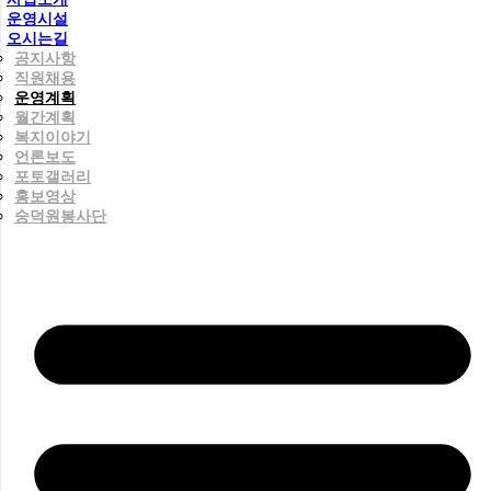
운영시설
오시는길
공지사항
직원채용
운영계획
월간계획
복지이야기
언론보도
포토갤러리
홍보영상
숭덕원봉사단