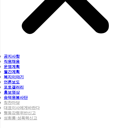
공지사항
직원채용
운영계획
월간계획
복지이야기
언론보도
포토갤러리
홍보영상
숭덕원봉사단
칭찬마당
대표이사에게바란다
행동강령위반신고
성희롱·성폭력신고