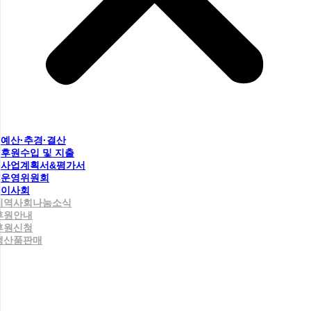
예산·추경·결산
후원수입 및 지출
사업계획서&평가서
운영위원회
이사회
지역사회나눔소식
후원안내
후원신청
생산품판매