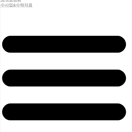
우수사업&수탁자료