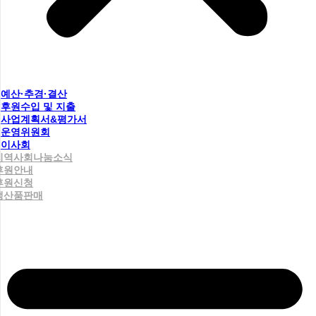
예산·추경·결산
후원수입 및 지출
사업계획서&평가서
운영위원회
이사회
지역사회나눔소식
후원안내
후원신청
생산품판매