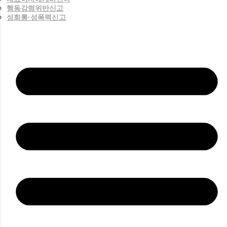
행동강령위반신고
성희롱·성폭력신고