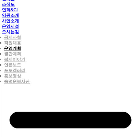
조직도
연혁&CI
임원소개
사업소개
운영시설
오시는길
공지사항
직원채용
운영계획
월간계획
복지이야기
언론보도
포토갤러리
홍보영상
숭덕원봉사단