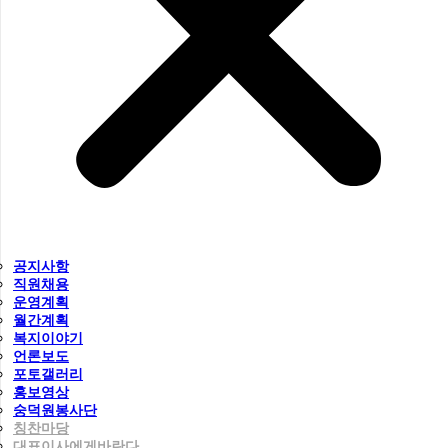
공지사항
직원채용
운영계획
월간계획
복지이야기
언론보도
포토갤러리
홍보영상
숭덕원봉사단
칭찬마당
대표이사에게바란다