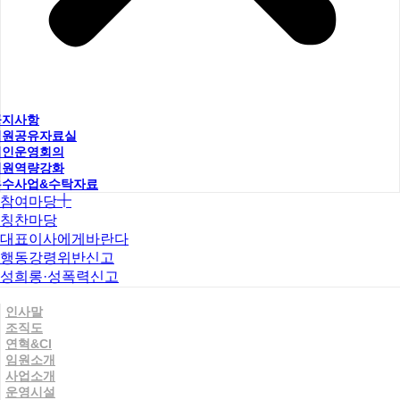
공지사항
직원공유자료실
법인운영회의
직원역량강화
우수사업&수탁자료
참여마당
칭찬마당
대표이사에게바란다
행동강령위반신고
성희롱·성폭력신고
인사말
조직도
연혁&CI
임원소개
사업소개
운영시설