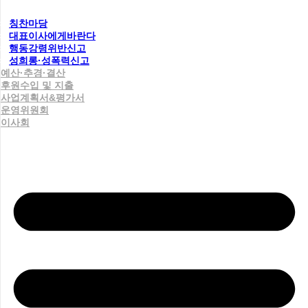
칭찬마당
대표이사에게바란다
행동강령위반신고
성희롱·성폭력신고
예산·추경·결산
후원수입 및 지출
사업계획서&평가서
운영위원회
이사회