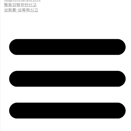
행동강령위반신고
성희롱·성폭력신고