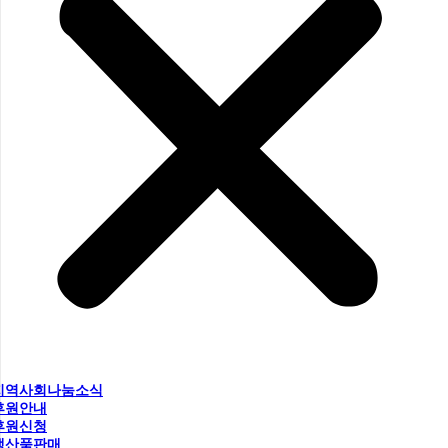
지역사회나눔소식
후원안내
후원신청
생산품판매