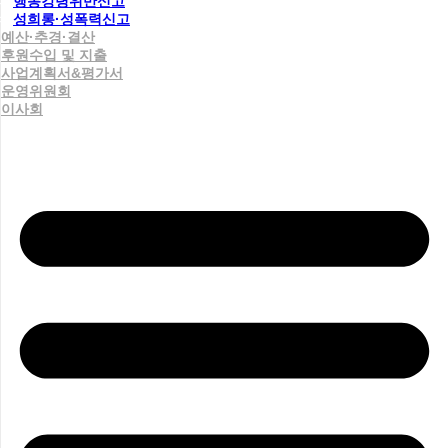
행동강령위반신고
성희롱·성폭력신고
예산·추경·결산
후원수입 및 지출
사업계획서&평가서
운영위원회
이사회