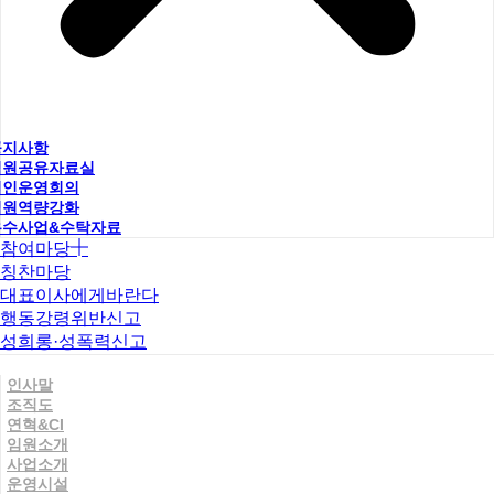
공지사항
직원공유자료실
법인운영회의
직원역량강화
우수사업&수탁자료
참여마당
칭찬마당
대표이사에게바란다
행동강령위반신고
성희롱·성폭력신고
인사말
조직도
연혁&CI
임원소개
사업소개
운영시설