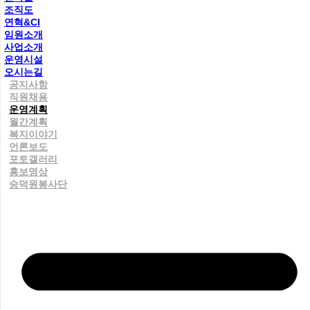
조직도
연혁&CI
임원소개
사업소개
운영시설
오시는길
공지사항
직원채용
운영계획
월간계획
복지이야기
언론보도
포토갤러리
홍보영상
숭덕원봉사단