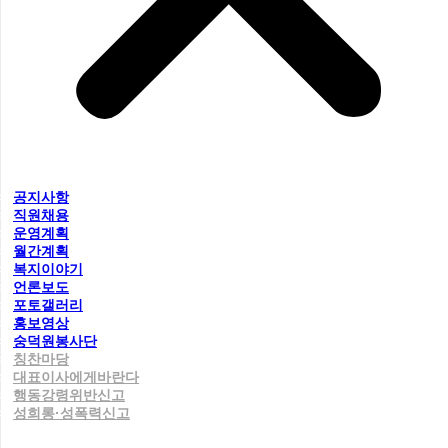
공지사항
직원채용
운영계획
월간계획
복지이야기
언론보도
포토갤러리
홍보영상
숭덕원봉사단
칭찬마당
대표이사에게바란다
행동강령위반신고
성희롱·성폭력신고