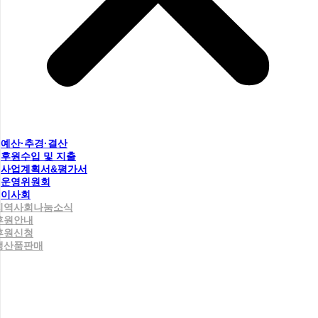
예산·추경·결산
후원수입 및 지출
사업계획서&평가서
운영위원회
이사회
지역사회나눔소식
후원안내
후원신청
생산품판매