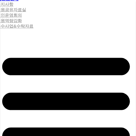
공지사항
직원공유자료실
법인운영회의
직원역량강화
우수사업&수탁자료