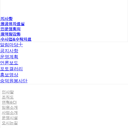
공지사항
직원공유자료실
법인운영회의
직원역량강화
우수사업&수탁자료
알림마당
공지사항
운영계획
언론보도
포토갤러리
홍보영상
숭덕원봉사단
인사말
조직도
연혁&CI
임원소개
사업소개
운영시설
오시는길