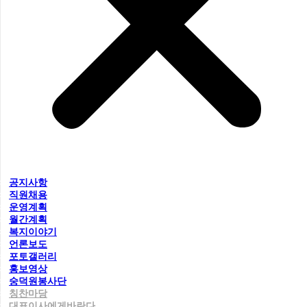
공지사항
직원채용
운영계획
월간계획
복지이야기
언론보도
포토갤러리
홍보영상
숭덕원봉사단
칭찬마당
대표이사에게바란다