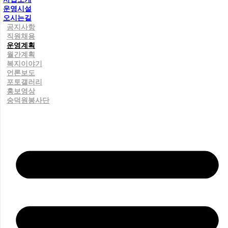
운영시설
오시는길
공지사항
직원채용
운영계획
월간계획
복지이야기
언론보도
포토갤러리
홍보영상
숭덕원봉사단