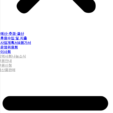
예산·추경·결산
후원수입 및 지출
사업계획서&평가서
운영위원회
이사회
지역사회나눔소식
후원안내
후원신청
생산품판매