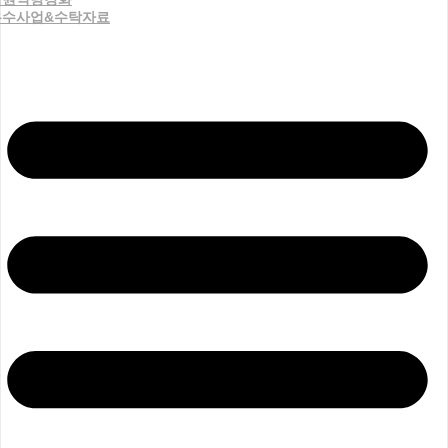
우수사업&수탁자료