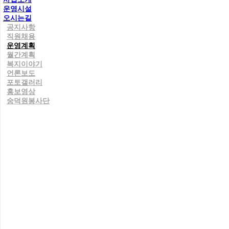
운영시설
오시는길
공지사항
직원채용
운영계획
월간계획
복지이야기
언론보도
포토갤러리
홍보영상
숭덕원봉사단