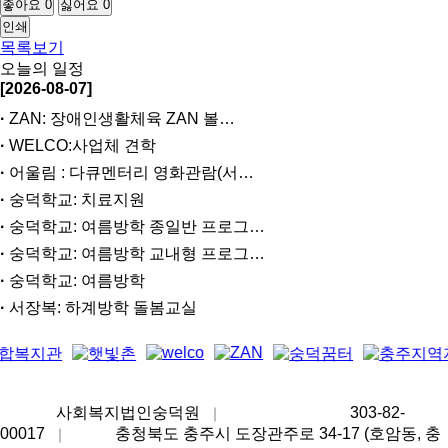
좋아요
0
싫어요
0
인쇄
목록보기
오늘의 일정
[2026-08-07]
ZAN: 장애인생활체육 ZAN 볼…
WELCO:사업체 견학
어울림 : 다큐멘터리 영화관람(서…
숭덕학교: 치료지원
숭덕학교: 여름방학 종일반 프로그…
숭덕학교: 여름방학 교내형 프로그…
숭덕학교: 여름방학
서장복: 하계방학 돌봄교실
상호명
사회복지법인숭덕원
사업자등록번호
303-82-
｜
00017
주소
충청북도 충주시 도장관주로 34-17 (호암동, 충
｜