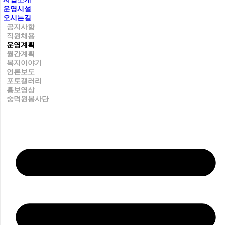
운영시설
오시는길
공지사항
직원채용
운영계획
월간계획
복지이야기
언론보도
포토갤러리
홍보영상
숭덕원봉사단