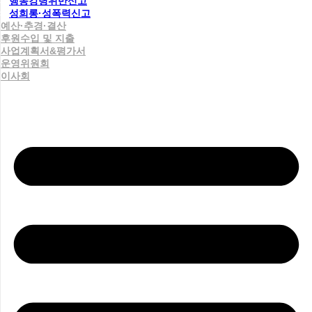
행동강령위반신고
성희롱·성폭력신고
예산·추경·결산
후원수입 및 지출
사업계획서&평가서
운영위원회
이사회