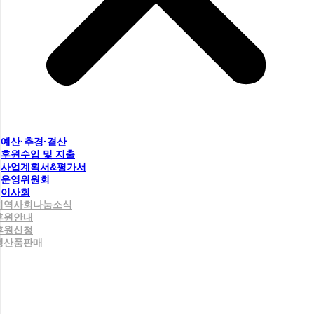
예산·추경·결산
후원수입 및 지출
사업계획서&평가서
운영위원회
이사회
지역사회나눔소식
후원안내
후원신청
생산품판매