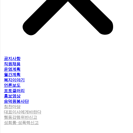
공지사항
직원채용
운영계획
월간계획
복지이야기
언론보도
포토갤러리
홍보영상
숭덕원봉사단
칭찬마당
대표이사에게바란다
행동강령위반신고
성희롱·성폭력신고