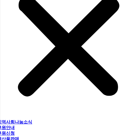
지역사회나눔소식
후원안내
후원신청
생산품판매