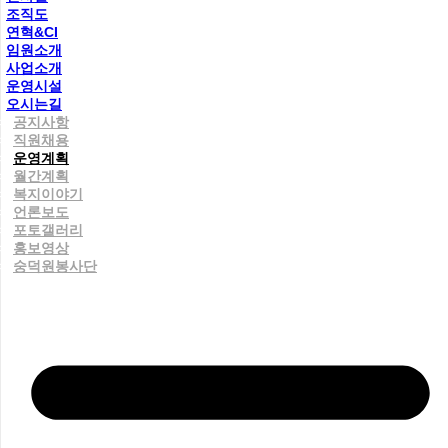
조직도
연혁&CI
임원소개
사업소개
운영시설
오시는길
공지사항
직원채용
운영계획
월간계획
복지이야기
언론보도
포토갤러리
홍보영상
숭덕원봉사단