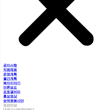
공지사항
직원채용
운영계획
월간계획
복지이야기
언론보도
포토갤러리
홍보영상
숭덕원봉사단
칭찬마당
대표이사에게바란다