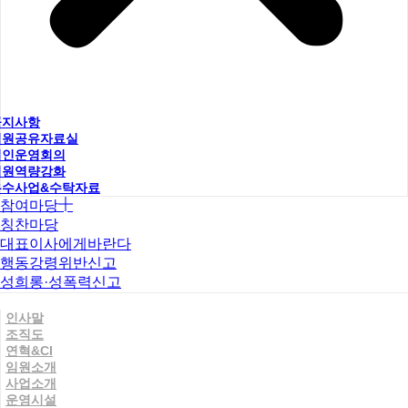
공지사항
직원공유자료실
법인운영회의
직원역량강화
우수사업&수탁자료
참여마당
칭찬마당
대표이사에게바란다
행동강령위반신고
성희롱·성폭력신고
인사말
조직도
연혁&CI
임원소개
사업소개
운영시설