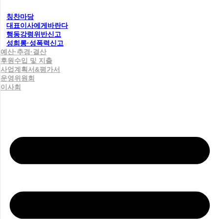
칭찬마당
대표이사에게바란다
행동강령위반신고
성희롱·성폭력신고
예산·추경·결산
후원수입 및 지출
사업계획서&평가서
운영위원회
이사회