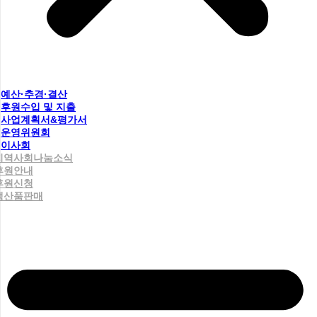
예산·추경·결산
후원수입 및 지출
사업계획서&평가서
운영위원회
이사회
지역사회나눔소식
후원안내
후원신청
생산품판매