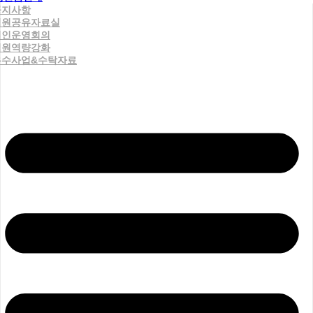
공지사항
직원공유자료실
법인운영회의
직원역량강화
우수사업&수탁자료