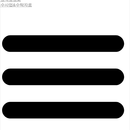
우수사업&수탁자료