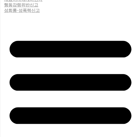
행동강령위반신고
성희롱·성폭력신고