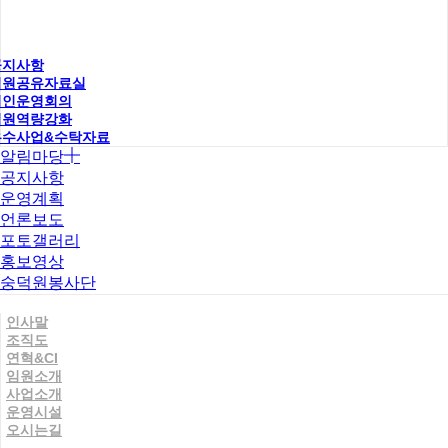
공지사항
직원공유자료실
법인운영회의
직원역량강화
우수사업&수탁자료
알림마당
공지사항
운영계획
언론보도
포토갤러리
홍보영상
숭덕원봉사단
인사말
조직도
연혁&CI
임원소개
사업소개
운영시설
오시는길