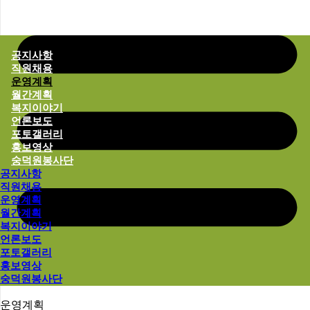
함께 나누는 숭덕원의 이야기
마음이 머무는 소식, 숭덕원 알림마당
공지사항
직원채용
운영계획
월간계획
복지이야기
언론보도
포토갤러리
홍보영상
숭덕원봉사단
공지사항
직원채용
운영계획
월간계획
복지이야기
언론보도
포토갤러리
홍보영상
숭덕원봉사단
운영계획