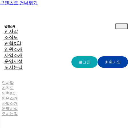
콘텐츠로 건너뛰기
법인소개
인사말
조직도
연혁&CI
임원소개
사업소개
운영시설
로그인
회원가입
오시는길
인사말
조직도
연혁&CI
임원소개
사업소개
운영시설
함께 나누는 숭덕원의 이야기
오시는길
마음이 머무는 소식, 숭덕원 알림마당