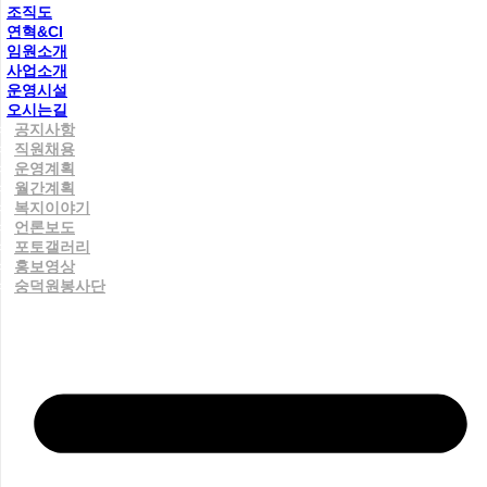
조직도
연혁&CI
임원소개
사업소개
운영시설
오시는길
공지사항
직원채용
운영계획
월간계획
복지이야기
언론보도
포토갤러리
홍보영상
숭덕원봉사단