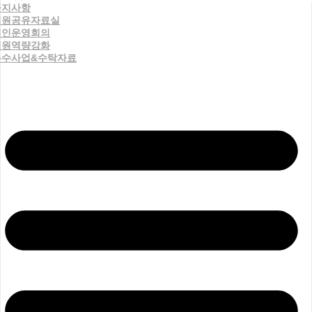
공지사항
직원공유자료실
법인운영회의
직원역량강화
우수사업&수탁자료