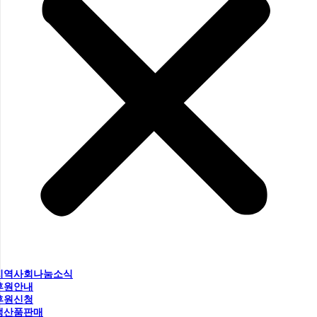
지역사회나눔소식
후원안내
후원신청
생산품판매