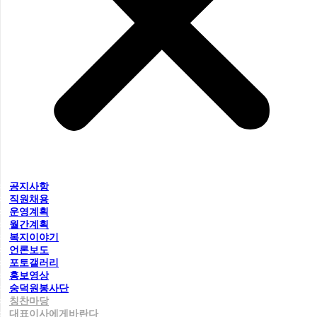
공지사항
직원채용
운영계획
월간계획
복지이야기
언론보도
포토갤러리
홍보영상
숭덕원봉사단
칭찬마당
대표이사에게바란다