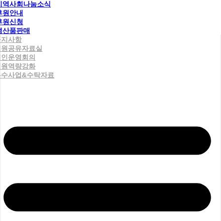
지역사회나눔소식
후원안내
후원신청
생산품판매
공지사항
직원공유자료실
법인운영회의
직원역량강화
우수사업&수탁자료