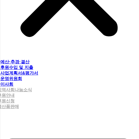
예산·추경·결산
후원수입 및 지출
사업계획서&평가서
운영위원회
이사회
지역사회나눔소식
후원안내
후원신청
생산품판매