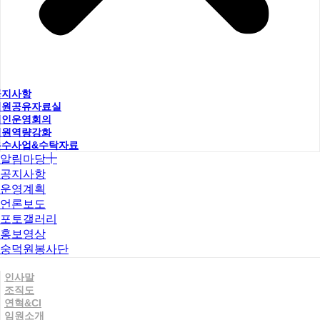
공지사항
직원공유자료실
법인운영회의
직원역량강화
우수사업&수탁자료
알림마당
공지사항
운영계획
언론보도
포토갤러리
홍보영상
숭덕원봉사단
인사말
조직도
연혁&CI
임원소개