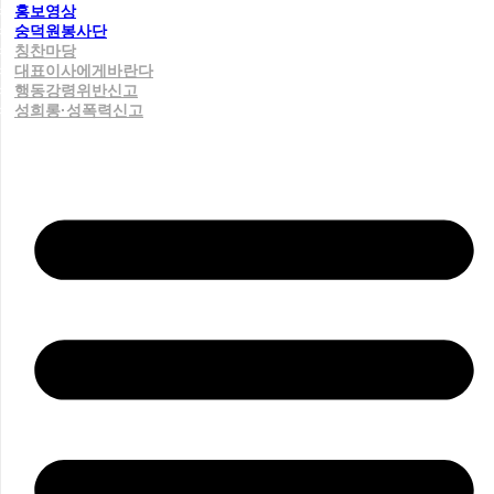
홍보영상
숭덕원봉사단
칭찬마당
대표이사에게바란다
행동강령위반신고
성희롱·성폭력신고