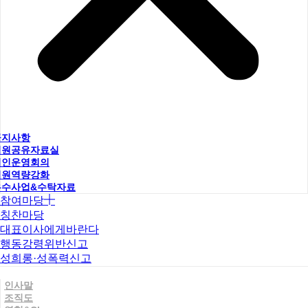
공지사항
직원공유자료실
법인운영회의
직원역량강화
우수사업&수탁자료
참여마당
칭찬마당
대표이사에게바란다
행동강령위반신고
성희롱·성폭력신고
인사말
조직도