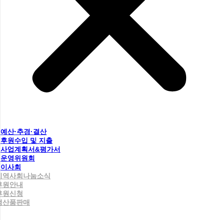
예산·추경·결산
후원수입 및 지출
사업계획서&평가서
운영위원회
이사회
지역사회나눔소식
후원안내
후원신청
생산품판매