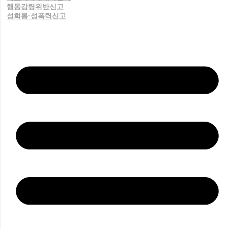
행동강령위반신고
성희롱·성폭력신고