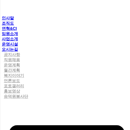
인사말
조직도
연혁&CI
임원소개
사업소개
운영시설
오시는길
공지사항
직원채용
운영계획
월간계획
복지이야기
언론보도
포토갤러리
홍보영상
숭덕원봉사단