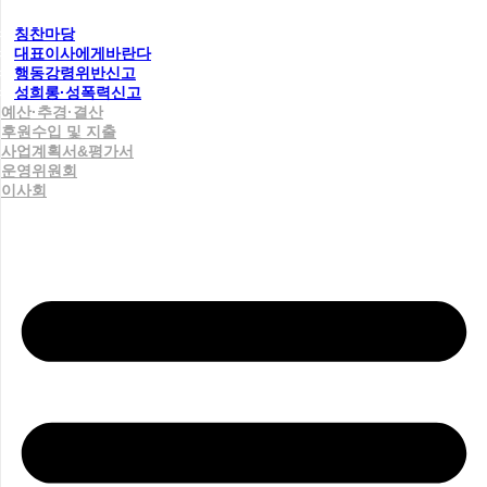
칭찬마당
대표이사에게바란다
행동강령위반신고
성희롱·성폭력신고
예산·추경·결산
후원수입 및 지출
사업계획서&평가서
운영위원회
이사회