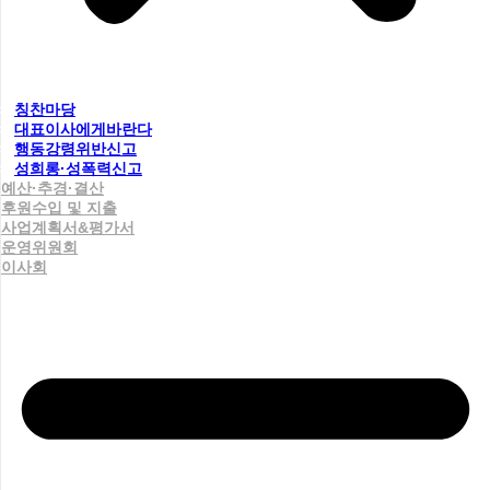
칭찬마당
대표이사에게바란다
행동강령위반신고
성희롱·성폭력신고
예산·추경·결산
후원수입 및 지출
사업계획서&평가서
운영위원회
이사회