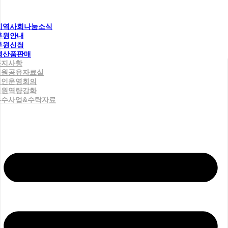
지역사회나눔소식
후원안내
후원신청
생산품판매
공지사항
직원공유자료실
법인운영회의
직원역량강화
우수사업&수탁자료