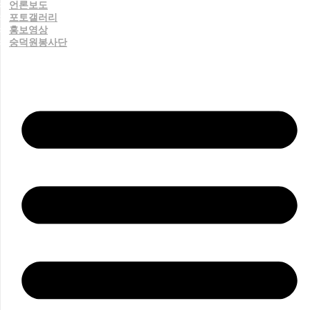
언론보도
포토갤러리
홍보영상
숭덕원봉사단