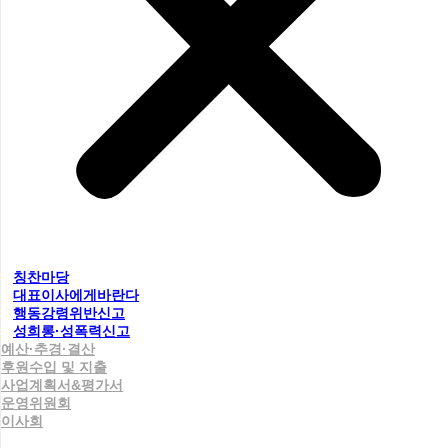
칭찬마당
대표이사에게바란다
행동강령위반신고
성희롱·성폭력신고
예산·추경·결산
후원수입 및 지출
사업계획서&평가서
운영위원회
이사회