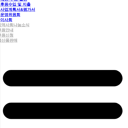
후원수입 및 지출
사업계획서&평가서
운영위원회
이사회
지역사회나눔소식
후원안내
후원신청
생산품판매