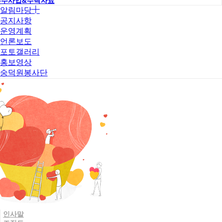
우수사업&수탁자료
알림마당
공지사항
운영계획
언론보도
포토갤러리
홍보영상
숭덕원봉사단
인사말