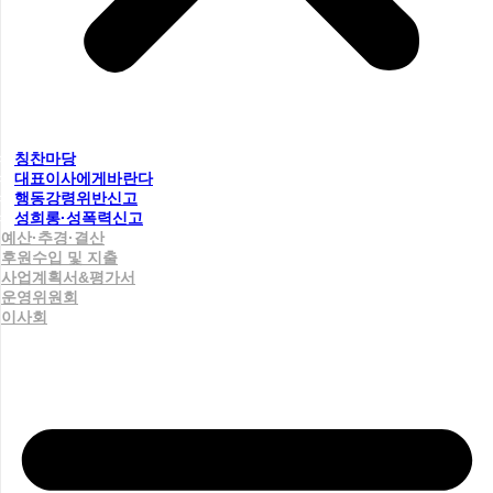
칭찬마당
대표이사에게바란다
행동강령위반신고
성희롱·성폭력신고
예산·추경·결산
후원수입 및 지출
사업계획서&평가서
운영위원회
이사회