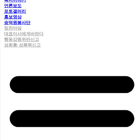
복지이야기
언론보도
포토갤러리
홍보영상
숭덕원봉사단
칭찬마당
대표이사에게바란다
행동강령위반신고
성희롱·성폭력신고