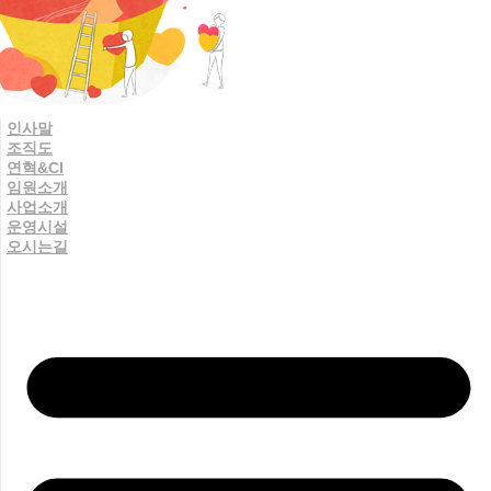
인사말
조직도
연혁&CI
임원소개
사업소개
운영시설
오시는길