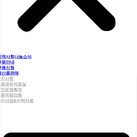
지역사회나눔소식
후원안내
후원신청
생산품판매
공지사항
직원공유자료실
법인운영회의
직원역량강화
우수사업&수탁자료