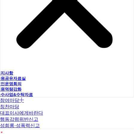
공지사항
직원공유자료실
법인운영회의
직원역량강화
우수사업&수탁자료
참여마당
칭찬마당
대표이사에게바란다
행동강령위반신고
성희롱·성폭력신고