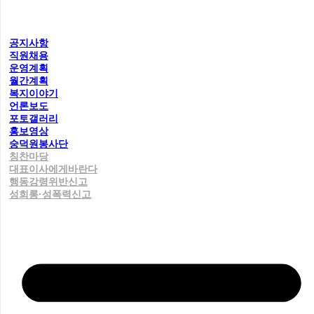
공지사항
직원채용
운영계획
월간계획
복지이야기
언론보도
포토갤러리
홍보영상
숭덕원봉사단
칭찬마당
대표이사에게바란다
행동강령위반신고
성희롱·성폭력신고