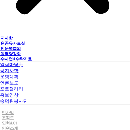
공지사항
직원공유자료실
법인운영회의
직원역량강화
우수사업&수탁자료
알림마당
공지사항
운영계획
언론보도
포토갤러리
홍보영상
숭덕원봉사단
인사말
조직도
연혁&CI
임원소개