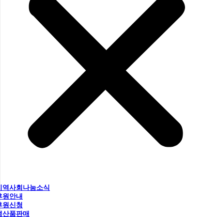
지역사회나눔소식
후원안내
후원신청
생산품판매