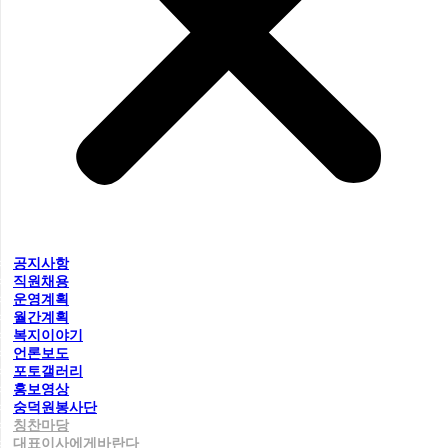
공지사항
직원채용
운영계획
월간계획
복지이야기
언론보도
포토갤러리
홍보영상
숭덕원봉사단
칭찬마당
대표이사에게바란다