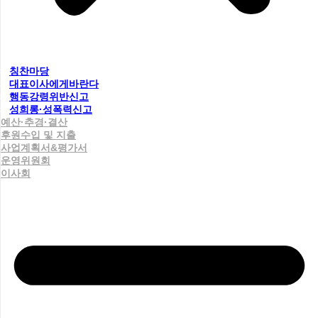
칭찬마당
대표이사에게바란다
행동강령위반신고
성희롱·성폭력신고
예산·추경·결산
후원수입 및 지출
사업계획서&평가서
운영위원회
이사회