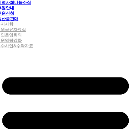
지역사회나눔소식
후원안내
후원신청
생산품판매
공지사항
직원공유자료실
법인운영회의
직원역량강화
우수사업&수탁자료