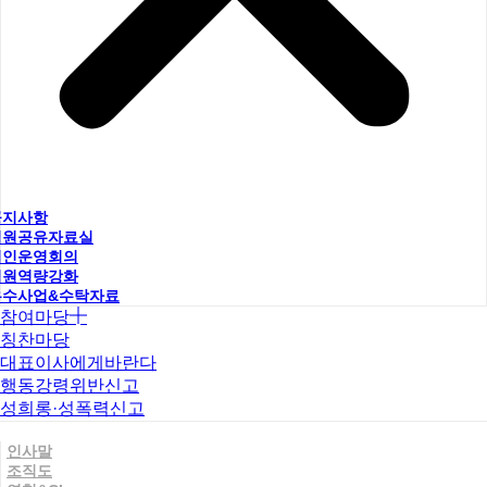
공지사항
직원공유자료실
법인운영회의
직원역량강화
우수사업&수탁자료
참여마당
칭찬마당
대표이사에게바란다
행동강령위반신고
성희롱·성폭력신고
인사말
조직도