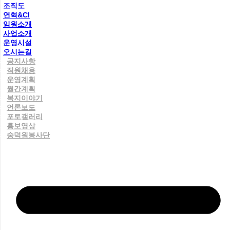
조직도
연혁&CI
임원소개
사업소개
운영시설
오시는길
공지사항
직원채용
운영계획
월간계획
복지이야기
언론보도
포토갤러리
홍보영상
숭덕원봉사단