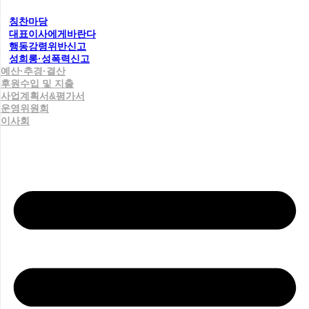
칭찬마당
대표이사에게바란다
행동강령위반신고
성희롱·성폭력신고
예산·추경·결산
후원수입 및 지출
사업계획서&평가서
운영위원회
이사회