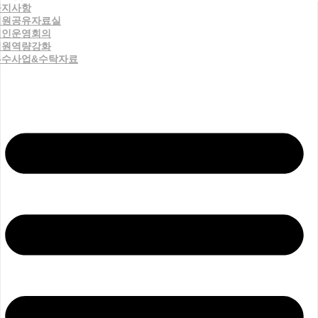
공지사항
직원공유자료실
법인운영회의
직원역량강화
우수사업&수탁자료