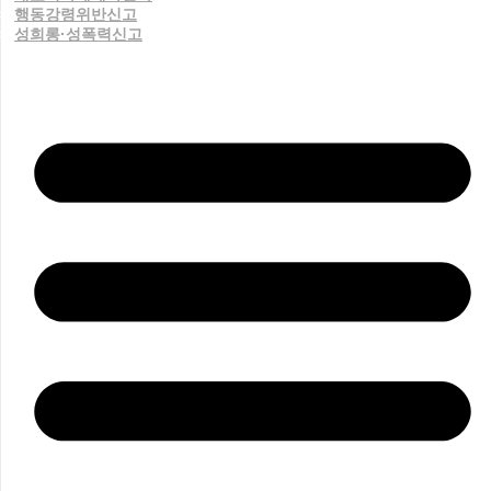
행동강령위반신고
성희롱·성폭력신고