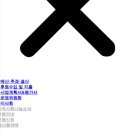
예산·추경·결산
후원수입 및 지출
사업계획서&평가서
운영위원회
이사회
지역사회나눔소식
후원안내
후원신청
생산품판매