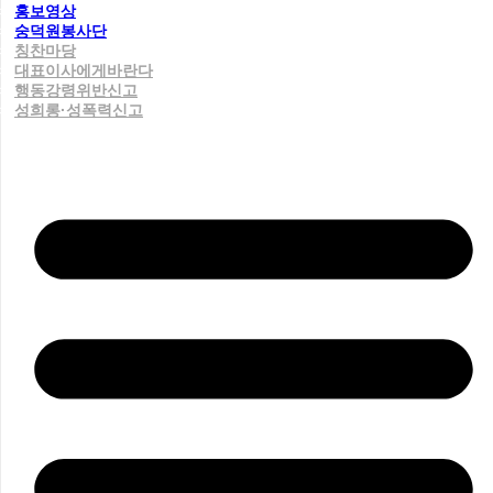
홍보영상
숭덕원봉사단
칭찬마당
대표이사에게바란다
행동강령위반신고
성희롱·성폭력신고