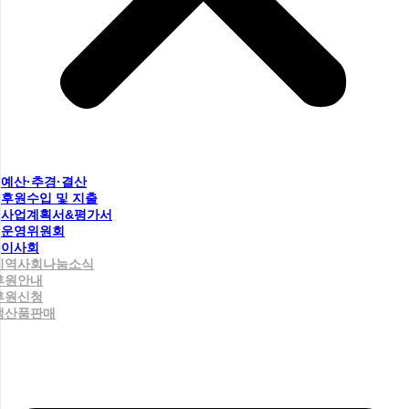
예산·추경·결산
후원수입 및 지출
사업계획서&평가서
운영위원회
이사회
지역사회나눔소식
후원안내
후원신청
생산품판매