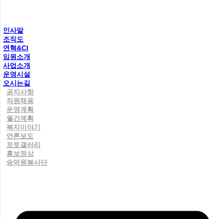
인사말
조직도
연혁&CI
임원소개
사업소개
운영시설
오시는길
공지사항
직원채용
운영계획
월간계획
복지이야기
언론보도
포토갤러리
홍보영상
숭덕원봉사단