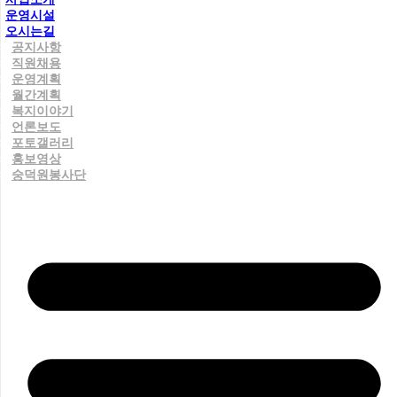
운영시설
오시는길
공지사항
직원채용
운영계획
월간계획
복지이야기
언론보도
포토갤러리
홍보영상
숭덕원봉사단