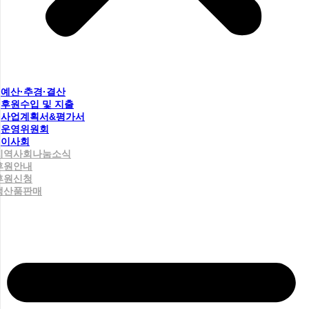
예산·추경·결산
후원수입 및 지출
사업계획서&평가서
운영위원회
이사회
지역사회나눔소식
후원안내
후원신청
생산품판매