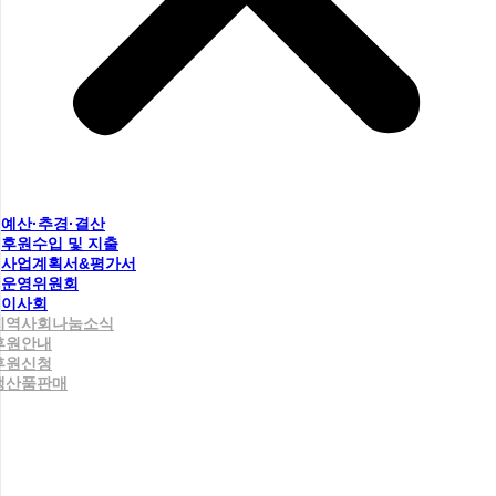
예산·추경·결산
후원수입 및 지출
사업계획서&평가서
운영위원회
이사회
지역사회나눔소식
후원안내
후원신청
생산품판매