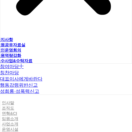
공지사항
직원공유자료실
법인운영회의
직원역량강화
우수사업&수탁자료
참여마당
칭찬마당
대표이사에게바란다
행동강령위반신고
성희롱·성폭력신고
인사말
조직도
연혁&CI
임원소개
사업소개
운영시설