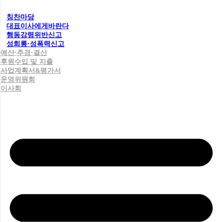
칭찬마당
대표이사에게바란다
행동강령위반신고
성희롱·성폭력신고
예산·추경·결산
후원수입 및 지출
사업계획서&평가서
운영위원회
이사회