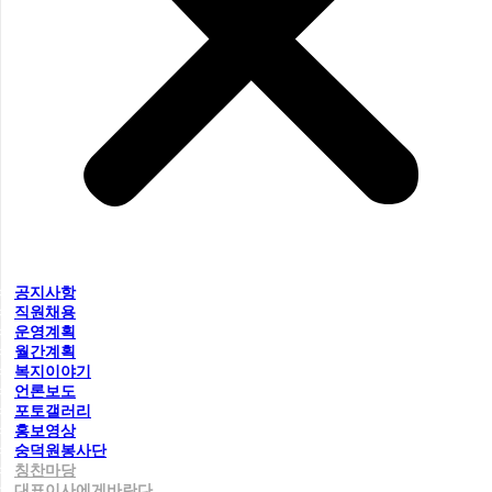
공지사항
직원채용
운영계획
월간계획
복지이야기
언론보도
포토갤러리
홍보영상
숭덕원봉사단
칭찬마당
대표이사에게바란다