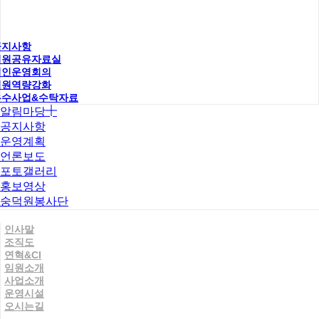
공지사항
직원공유자료실
법인운영회의
직원역량강화
우수사업&수탁자료
알림마당
공지사항
운영계획
언론보도
포토갤러리
홍보영상
숭덕원봉사단
인사말
조직도
연혁&CI
임원소개
사업소개
운영시설
오시는길