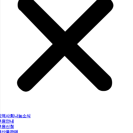
지역사회나눔소식
후원안내
후원신청
생산품판매