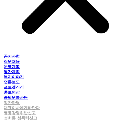
공지사항
직원채용
운영계획
월간계획
복지이야기
언론보도
포토갤러리
홍보영상
숭덕원봉사단
칭찬마당
대표이사에게바란다
행동강령위반신고
성희롱·성폭력신고