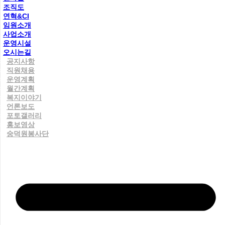
조직도
연혁&CI
임원소개
사업소개
운영시설
오시는길
공지사항
직원채용
운영계획
월간계획
복지이야기
언론보도
포토갤러리
홍보영상
숭덕원봉사단