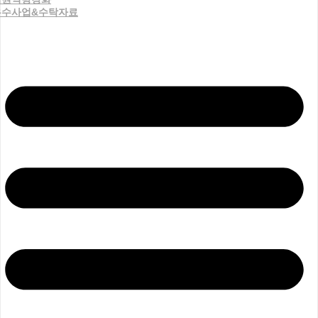
우수사업&수탁자료