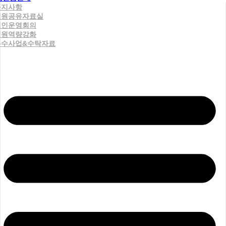
공지사항
직원공유자료실
법인운영회의
직원역량강화
우수사업&수탁자료