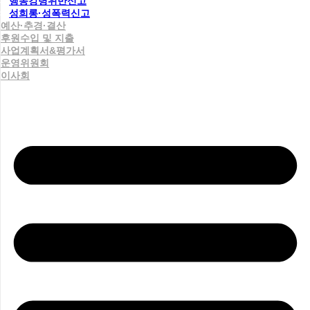
행동강령위반신고
성희롱·성폭력신고
예산·추경·결산
후원수입 및 지출
사업계획서&평가서
운영위원회
이사회