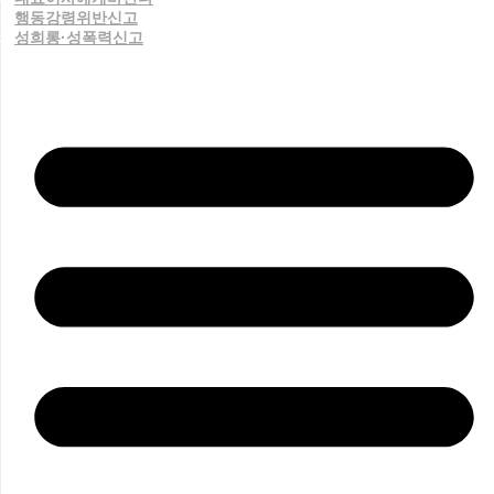
행동강령위반신고
성희롱·성폭력신고