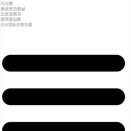
공지사항
직원공유자료실
법인운영회의
직원역량강화
우수사업&수탁자료