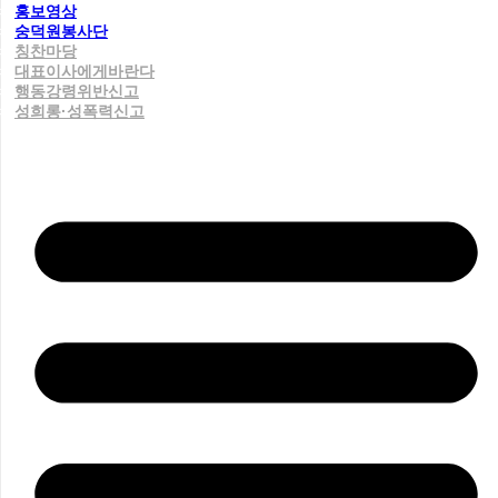
홍보영상
숭덕원봉사단
칭찬마당
대표이사에게바란다
행동강령위반신고
성희롱·성폭력신고