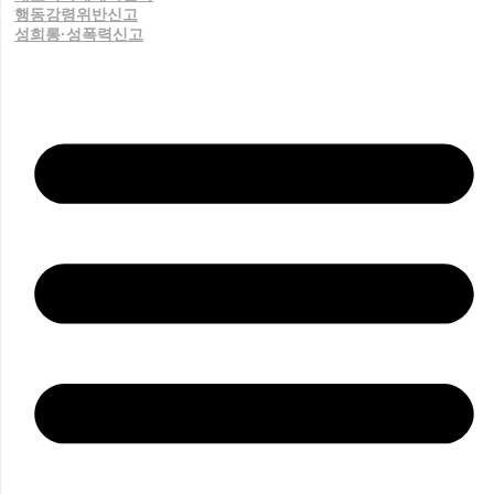
행동강령위반신고
성희롱·성폭력신고