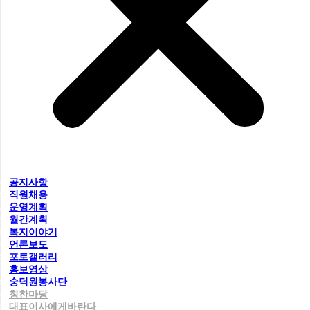
공지사항
직원채용
운영계획
월간계획
복지이야기
언론보도
포토갤러리
홍보영상
숭덕원봉사단
칭찬마당
대표이사에게바란다