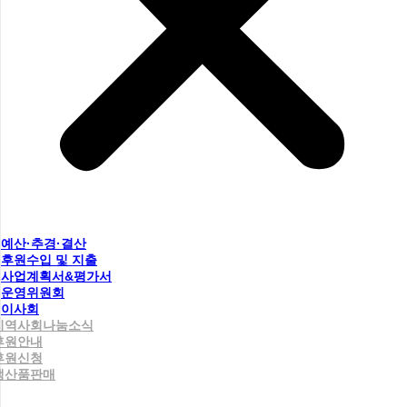
예산·추경·결산
후원수입 및 지출
사업계획서&평가서
운영위원회
이사회
지역사회나눔소식
후원안내
후원신청
생산품판매