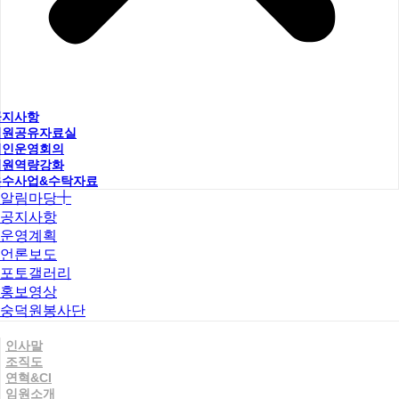
공지사항
직원공유자료실
법인운영회의
직원역량강화
우수사업&수탁자료
알림마당
공지사항
운영계획
언론보도
포토갤러리
홍보영상
숭덕원봉사단
인사말
조직도
연혁&CI
임원소개