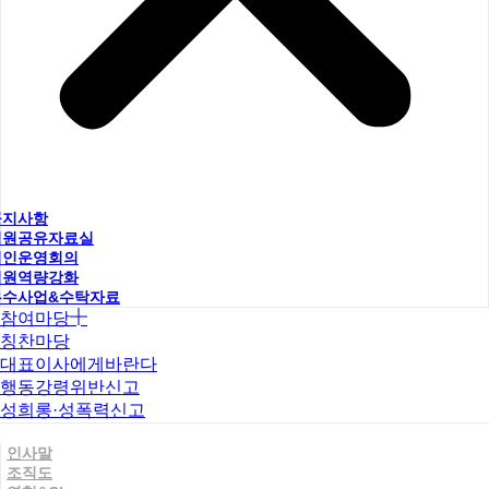
공지사항
직원공유자료실
법인운영회의
직원역량강화
우수사업&수탁자료
참여마당
칭찬마당
대표이사에게바란다
행동강령위반신고
성희롱·성폭력신고
인사말
조직도