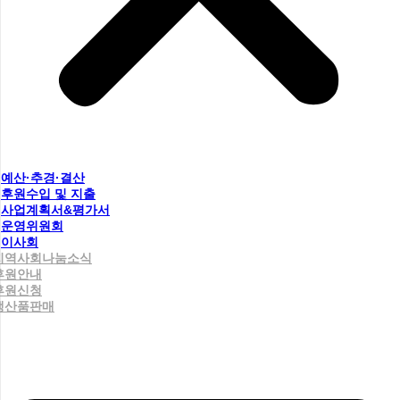
예산·추경·결산
후원수입 및 지출
사업계획서&평가서
운영위원회
이사회
지역사회나눔소식
후원안내
후원신청
생산품판매