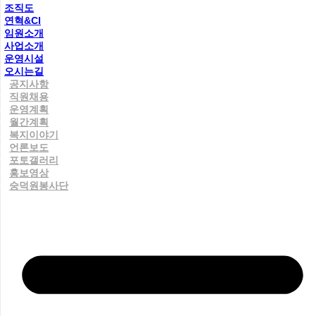
조직도
연혁&CI
임원소개
사업소개
운영시설
오시는길
공지사항
직원채용
운영계획
월간계획
복지이야기
언론보도
포토갤러리
홍보영상
숭덕원봉사단