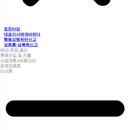
칭찬마당
대표이사에게바란다
행동강령위반신고
성희롱·성폭력신고
예산·추경·결산
후원수입 및 지출
사업계획서&평가서
운영위원회
이사회