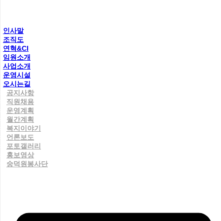
인사말
조직도
연혁&CI
임원소개
사업소개
운영시설
오시는길
공지사항
직원채용
운영계획
월간계획
복지이야기
언론보도
포토갤러리
홍보영상
숭덕원봉사단