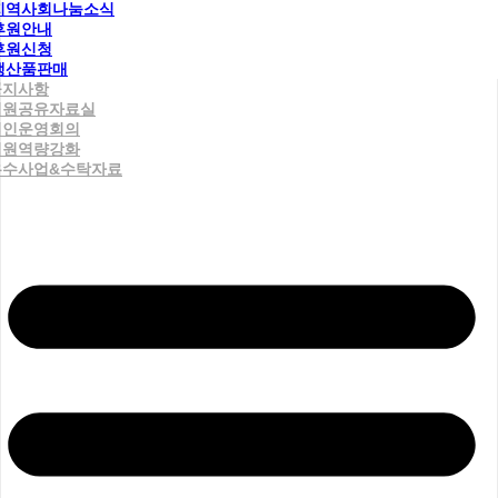
지역사회나눔소식
후원안내
후원신청
생산품판매
공지사항
직원공유자료실
법인운영회의
직원역량강화
우수사업&수탁자료