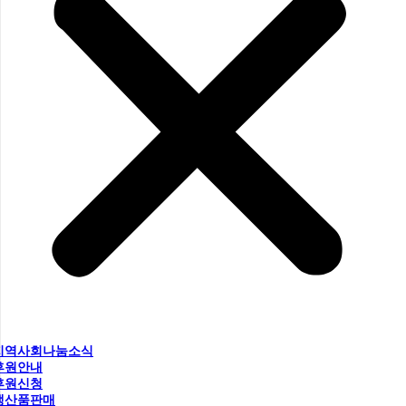
지역사회나눔소식
후원안내
후원신청
생산품판매