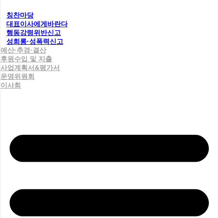
칭찬마당
대표이사에게바란다
행동강령위반신고
성희롱·성폭력신고
예산·추경·결산
후원수입 및 지출
사업계획서&평가서
운영위원회
이사회