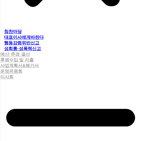
칭찬마당
대표이사에게바란다
행동강령위반신고
성희롱·성폭력신고
예산·추경·결산
후원수입 및 지출
사업계획서&평가서
운영위원회
이사회