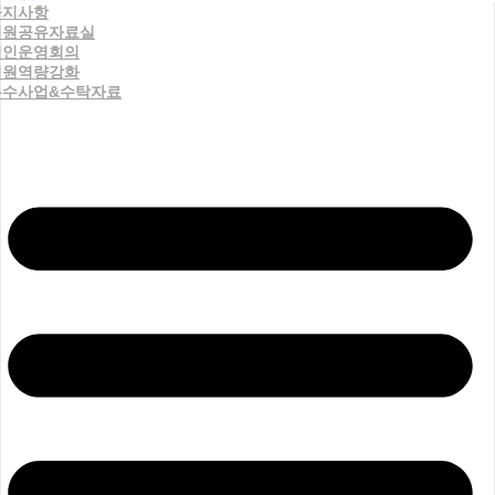
공지사항
직원공유자료실
법인운영회의
직원역량강화
우수사업&수탁자료