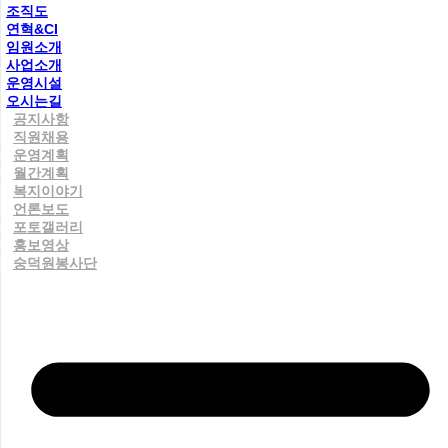
조직도
연혁&CI
임원소개
사업소개
운영시설
오시는길
공지사항
직원채용
운영계획
월간계획
복지이야기
언론보도
포토갤러리
홍보영상
숭덕원봉사단