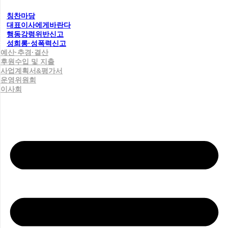
칭찬마당
대표이사에게바란다
행동강령위반신고
성희롱·성폭력신고
예산·추경·결산
후원수입 및 지출
사업계획서&평가서
운영위원회
이사회