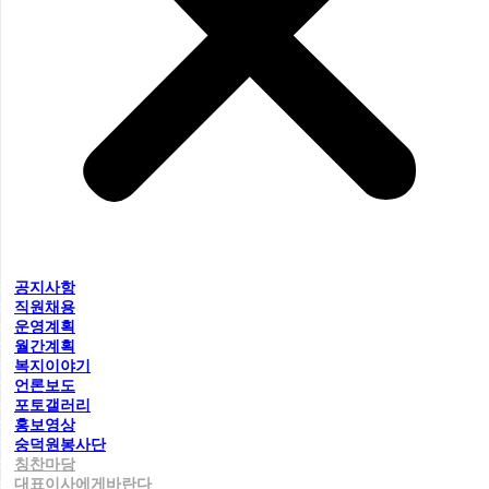
공지사항
직원채용
운영계획
월간계획
복지이야기
언론보도
포토갤러리
홍보영상
숭덕원봉사단
칭찬마당
대표이사에게바란다