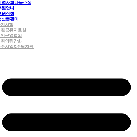
지역사회나눔소식
후원안내
후원신청
생산품판매
공지사항
직원공유자료실
법인운영회의
직원역량강화
우수사업&수탁자료