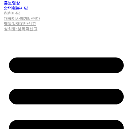
홍보영상
숭덕원봉사단
칭찬마당
대표이사에게바란다
행동강령위반신고
성희롱·성폭력신고