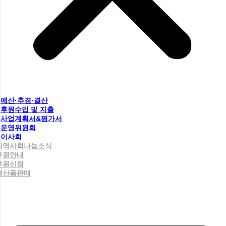
예산·추경·결산
후원수입 및 지출
사업계획서&평가서
운영위원회
이사회
지역사회나눔소식
후원안내
후원신청
생산품판매