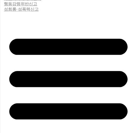
행동강령위반신고
성희롱·성폭력신고