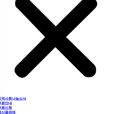
지역사회나눔소식
후원안내
후원신청
생산품판매