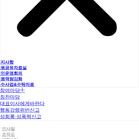
공지사항
직원공유자료실
법인운영회의
직원역량강화
우수사업&수탁자료
참여마당
칭찬마당
대표이사에게바란다
행동강령위반신고
성희롱·성폭력신고
인사말
조직도