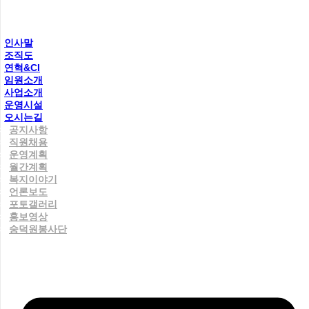
인사말
조직도
연혁&CI
임원소개
사업소개
운영시설
오시는길
공지사항
직원채용
운영계획
월간계획
복지이야기
언론보도
포토갤러리
홍보영상
숭덕원봉사단