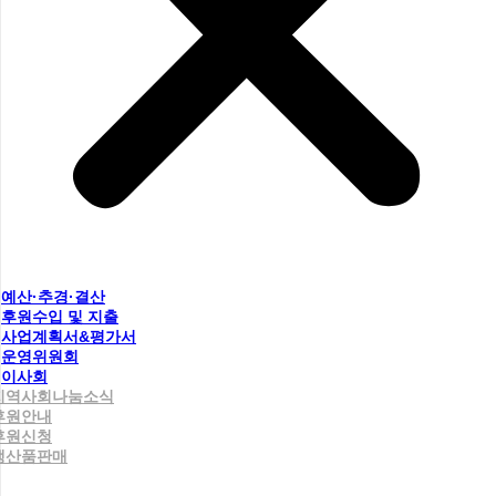
예산·추경·결산
후원수입 및 지출
사업계획서&평가서
운영위원회
이사회
지역사회나눔소식
후원안내
후원신청
생산품판매