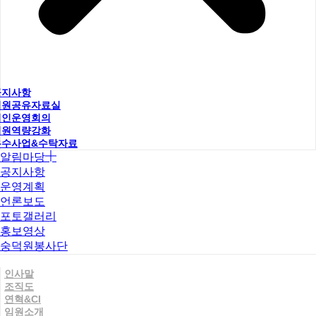
공지사항
직원공유자료실
법인운영회의
직원역량강화
우수사업&수탁자료
알림마당
공지사항
운영계획
언론보도
포토갤러리
홍보영상
숭덕원봉사단
인사말
조직도
연혁&CI
임원소개