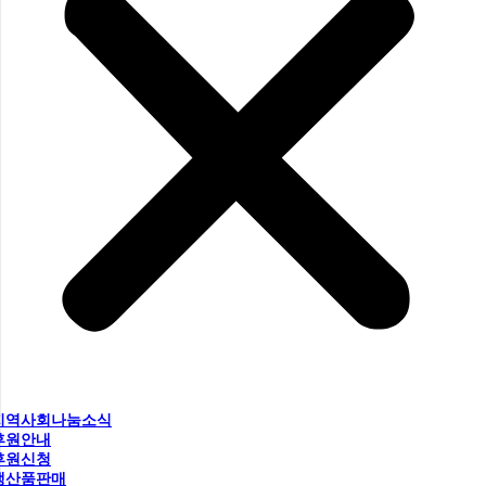
지역사회나눔소식
후원안내
후원신청
생산품판매