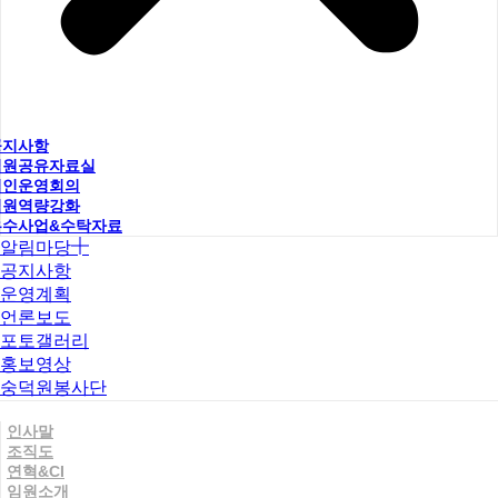
공지사항
직원공유자료실
법인운영회의
직원역량강화
우수사업&수탁자료
알림마당
공지사항
운영계획
언론보도
포토갤러리
홍보영상
숭덕원봉사단
인사말
조직도
연혁&CI
임원소개