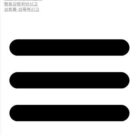
행동강령위반신고
성희롱·성폭력신고