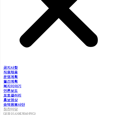
공지사항
직원채용
운영계획
월간계획
복지이야기
언론보도
포토갤러리
홍보영상
숭덕원봉사단
칭찬마당
대표이사에게바란다