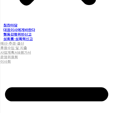
칭찬마당
대표이사에게바란다
행동강령위반신고
성희롱·성폭력신고
예산·추경·결산
후원수입 및 지출
사업계획서&평가서
운영위원회
이사회