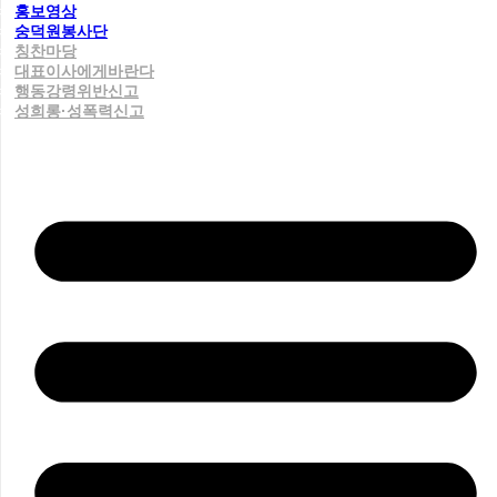
홍보영상
숭덕원봉사단
칭찬마당
대표이사에게바란다
행동강령위반신고
성희롱·성폭력신고