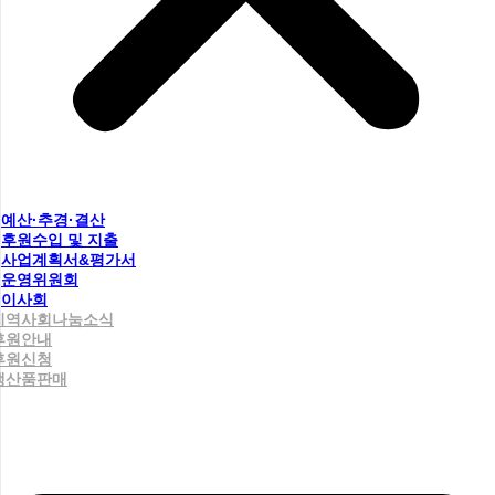
예산·추경·결산
후원수입 및 지출
사업계획서&평가서
운영위원회
이사회
지역사회나눔소식
후원안내
후원신청
생산품판매