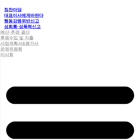
칭찬마당
대표이사에게바란다
행동강령위반신고
성희롱·성폭력신고
예산·추경·결산
후원수입 및 지출
사업계획서&평가서
운영위원회
이사회