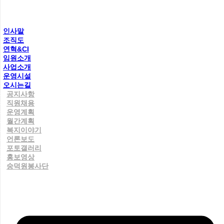
인사말
조직도
연혁&CI
임원소개
사업소개
운영시설
오시는길
공지사항
직원채용
운영계획
월간계획
복지이야기
언론보도
포토갤러리
홍보영상
숭덕원봉사단