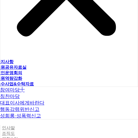
공지사항
직원공유자료실
법인운영회의
직원역량강화
우수사업&수탁자료
참여마당
칭찬마당
대표이사에게바란다
행동강령위반신고
성희롱·성폭력신고
인사말
조직도