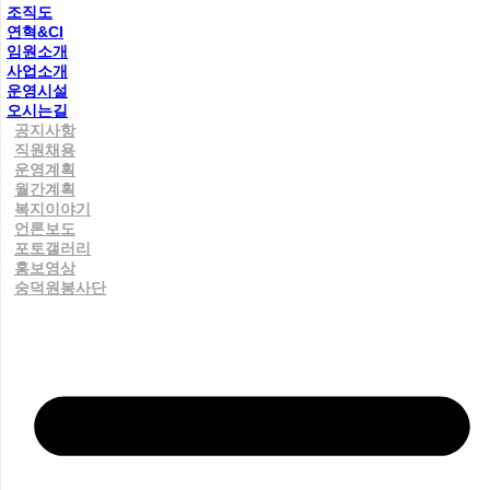
조직도
연혁&CI
임원소개
사업소개
운영시설
오시는길
공지사항
직원채용
운영계획
월간계획
복지이야기
언론보도
포토갤러리
홍보영상
숭덕원봉사단