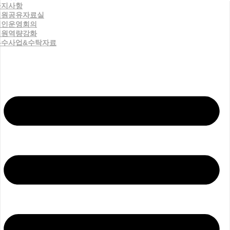
공지사항
직원공유자료실
법인운영회의
직원역량강화
우수사업&수탁자료