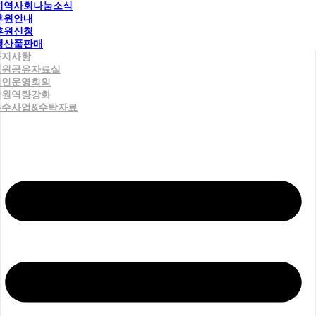
지역사회나눔소식
후원안내
후원신청
생산품판매
공지사항
직원공유자료실
법인운영회의
직원역량강화
우수사업&수탁자료