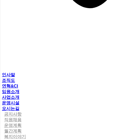
인사말
조직도
연혁&CI
임원소개
사업소개
운영시설
오시는길
공지사항
직원채용
운영계획
월간계획
복지이야기