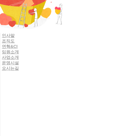
인사말
조직도
연혁&CI
임원소개
사업소개
운영시설
오시는길