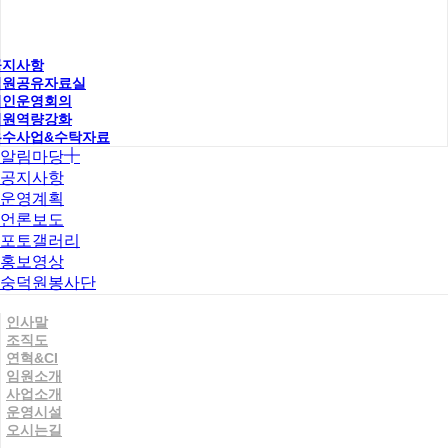
공지사항
직원공유자료실
법인운영회의
직원역량강화
우수사업&수탁자료
알림마당
공지사항
운영계획
언론보도
포토갤러리
홍보영상
숭덕원봉사단
인사말
조직도
연혁&CI
임원소개
사업소개
운영시설
오시는길