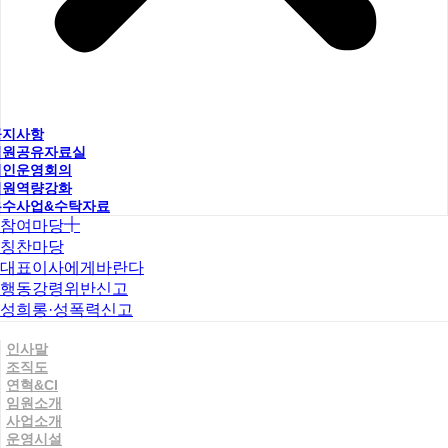
공지사항
직원공유자료실
법인운영회의
직원역량강화
우수사업&수탁자료
참여마당
칭찬마당
대표이사에게바란다
행동강령위반신고
성희롱·성폭력신고
인사말
조직도
연혁&CI
임원소개
사업소개
운영시설