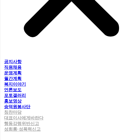
공지사항
직원채용
운영계획
월간계획
복지이야기
언론보도
포토갤러리
홍보영상
숭덕원봉사단
칭찬마당
대표이사에게바란다
행동강령위반신고
성희롱·성폭력신고