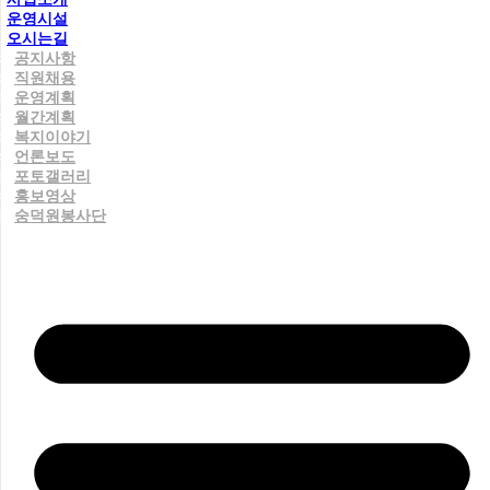
운영시설
오시는길
공지사항
직원채용
운영계획
월간계획
복지이야기
언론보도
포토갤러리
홍보영상
숭덕원봉사단