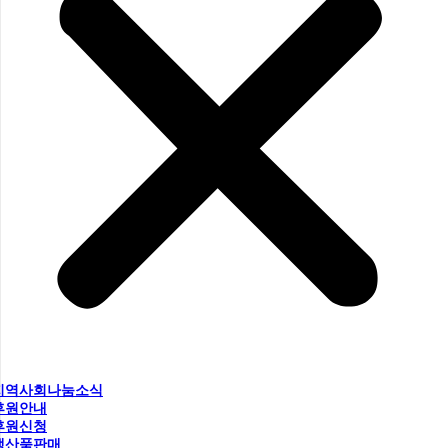
지역사회나눔소식
후원안내
후원신청
생산품판매