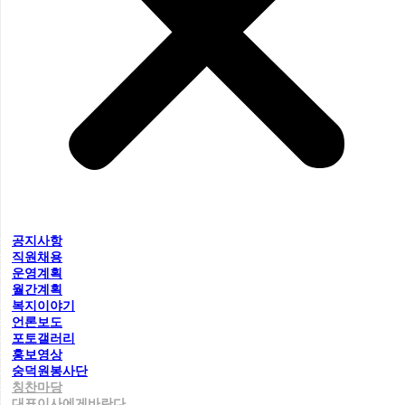
공지사항
직원채용
운영계획
월간계획
복지이야기
언론보도
포토갤러리
홍보영상
숭덕원봉사단
칭찬마당
대표이사에게바란다