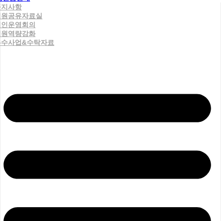
공지사항
직원공유자료실
법인운영회의
직원역량강화
우수사업&수탁자료