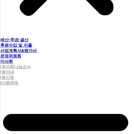
예산·추경·결산
후원수입 및 지출
사업계획서&평가서
운영위원회
이사회
지역사회나눔소식
후원안내
후원신청
생산품판매