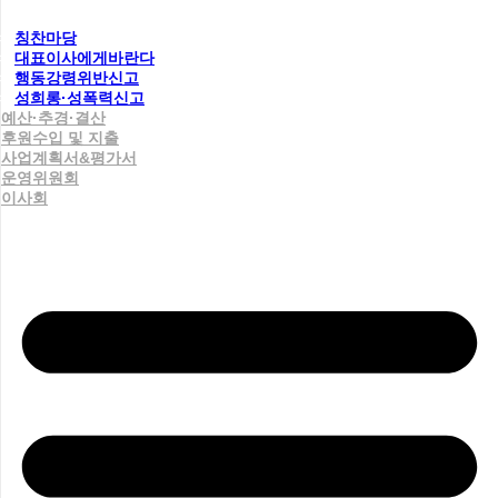
칭찬마당
대표이사에게바란다
행동강령위반신고
성희롱·성폭력신고
예산·추경·결산
후원수입 및 지출
사업계획서&평가서
운영위원회
이사회