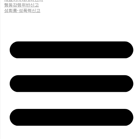
행동강령위반신고
성희롱·성폭력신고