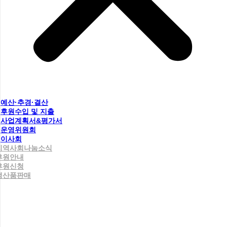
예산·추경·결산
후원수입 및 지출
사업계획서&평가서
운영위원회
이사회
지역사회나눔소식
후원안내
후원신청
생산품판매