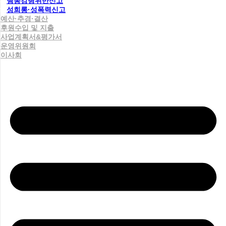
행동강령위반신고
성희롱·성폭력신고
예산·추경·결산
후원수입 및 지출
사업계획서&평가서
운영위원회
이사회