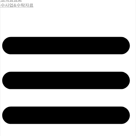
우수사업&수탁자료