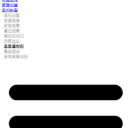
운영시설
오시는길
공지사항
직원채용
운영계획
월간계획
복지이야기
언론보도
포토갤러리
홍보영상
숭덕원봉사단