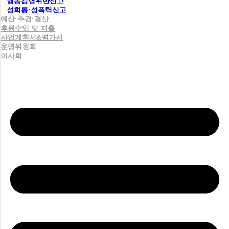
행동강령위반신고
성희롱·성폭력신고
예산·추경·결산
후원수입 및 지출
사업계획서&평가서
운영위원회
이사회