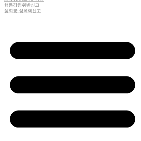
행동강령위반신고
성희롱·성폭력신고