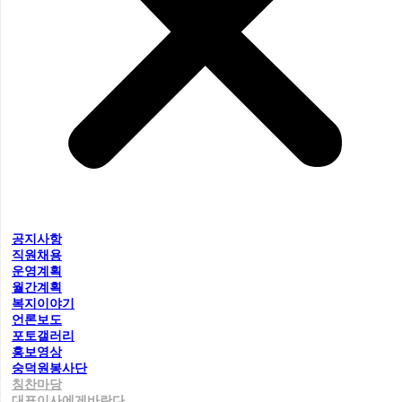
공지사항
직원채용
운영계획
월간계획
복지이야기
언론보도
포토갤러리
홍보영상
숭덕원봉사단
칭찬마당
대표이사에게바란다