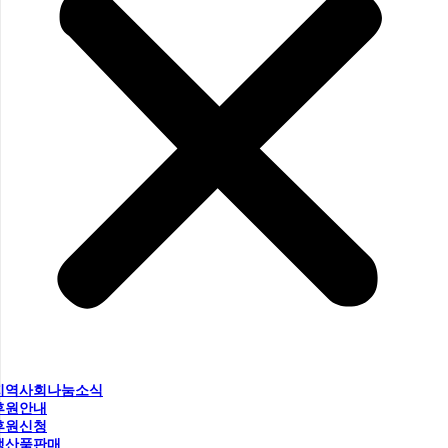
지역사회나눔소식
후원안내
후원신청
생산품판매