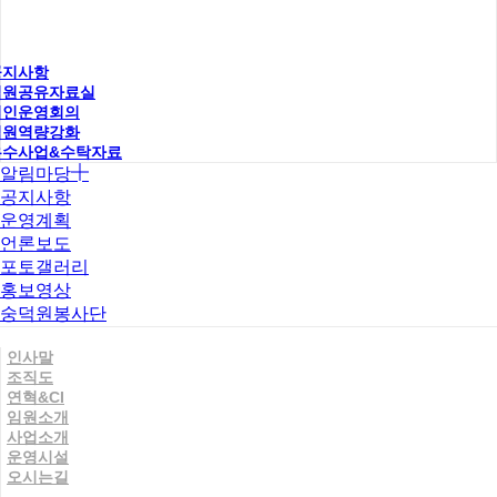
공지사항
직원공유자료실
법인운영회의
직원역량강화
우수사업&수탁자료
알림마당
공지사항
운영계획
언론보도
포토갤러리
홍보영상
숭덕원봉사단
인사말
조직도
연혁&CI
임원소개
사업소개
운영시설
오시는길