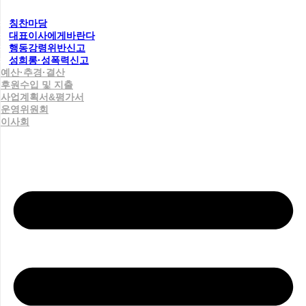
칭찬마당
대표이사에게바란다
행동강령위반신고
성희롱·성폭력신고
예산·추경·결산
후원수입 및 지출
사업계획서&평가서
운영위원회
이사회