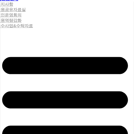
공지사항
직원공유자료실
법인운영회의
직원역량강화
우수사업&수탁자료