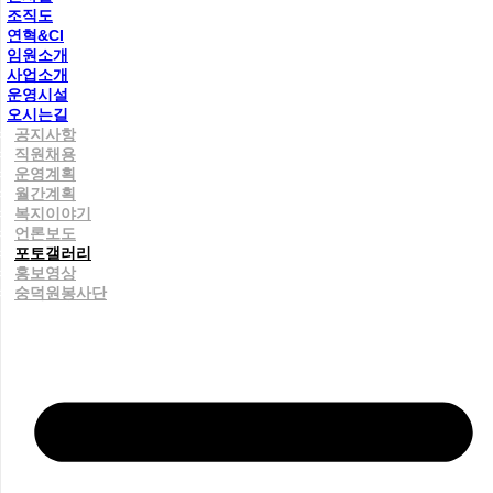
조직도
연혁&CI
임원소개
사업소개
운영시설
오시는길
공지사항
직원채용
운영계획
월간계획
복지이야기
언론보도
포토갤러리
홍보영상
숭덕원봉사단