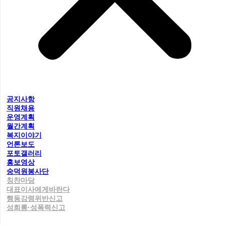
공지사항
직원채용
운영계획
월간계획
복지이야기
언론보도
포토갤러리
홍보영상
숭덕원봉사단
칭찬마당
대표이사에게바란다
행동강령위반신고
성희롱·성폭력신고