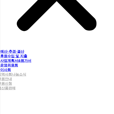
예산·추경·결산
후원수입 및 지출
사업계획서&평가서
운영위원회
이사회
지역사회나눔소식
후원안내
후원신청
생산품판매