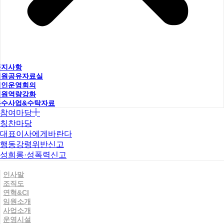
공지사항
직원공유자료실
법인운영회의
직원역량강화
우수사업&수탁자료
참여마당
칭찬마당
대표이사에게바란다
행동강령위반신고
성희롱·성폭력신고
인사말
조직도
연혁&CI
임원소개
사업소개
운영시설