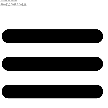
우수사업&수탁자료