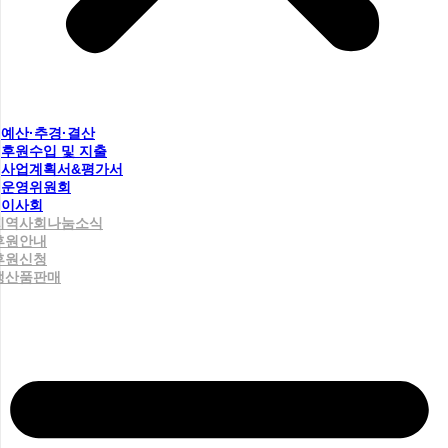
예산·추경·결산
후원수입 및 지출
사업계획서&평가서
운영위원회
이사회
지역사회나눔소식
후원안내
후원신청
생산품판매