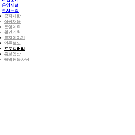
운영시설
오시는길
공지사항
직원채용
운영계획
월간계획
복지이야기
언론보도
포토갤러리
홍보영상
숭덕원봉사단