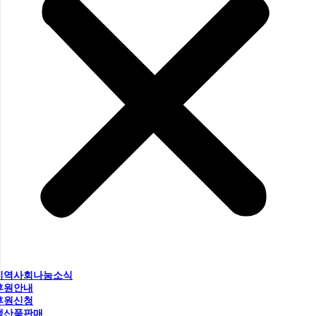
지역사회나눔소식
후원안내
후원신청
생산품판매