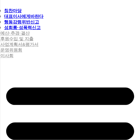
칭찬마당
대표이사에게바란다
행동강령위반신고
성희롱·성폭력신고
예산·추경·결산
후원수입 및 지출
사업계획서&평가서
운영위원회
이사회