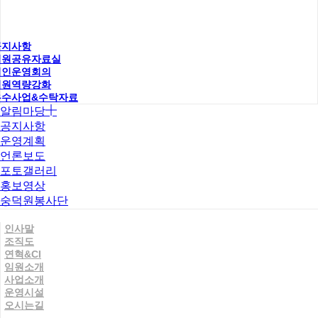
공지사항
직원공유자료실
법인운영회의
직원역량강화
우수사업&수탁자료
알림마당
공지사항
운영계획
언론보도
포토갤러리
홍보영상
숭덕원봉사단
인사말
조직도
연혁&CI
임원소개
사업소개
운영시설
오시는길