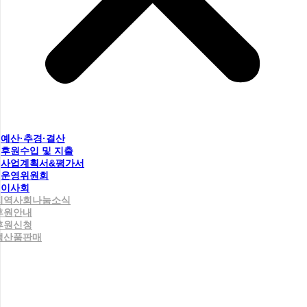
예산·추경·결산
후원수입 및 지출
사업계획서&평가서
운영위원회
이사회
지역사회나눔소식
후원안내
후원신청
생산품판매