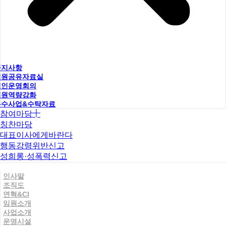
공지사항
직원공유자료실
법인운영회의
직원역량강화
우수사업&수탁자료
참여마당
칭찬마당
대표이사에게바란다
행동강령위반신고
성희롱·성폭력신고
인사말
조직도
연혁&CI
임원소개
사업소개
운영시설