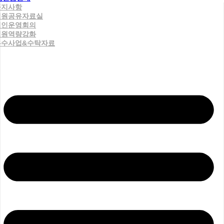
공지사항
직원공유자료실
법인운영회의
직원역량강화
우수사업&수탁자료