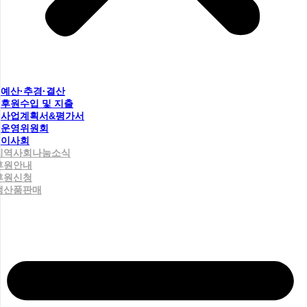
예산·추경·결산
후원수입 및 지출
사업계획서&평가서
운영위원회
이사회
지역사회나눔소식
후원안내
후원신청
생산품판매