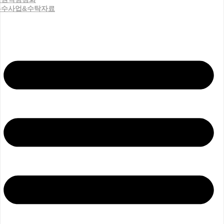
우수사업&수탁자료