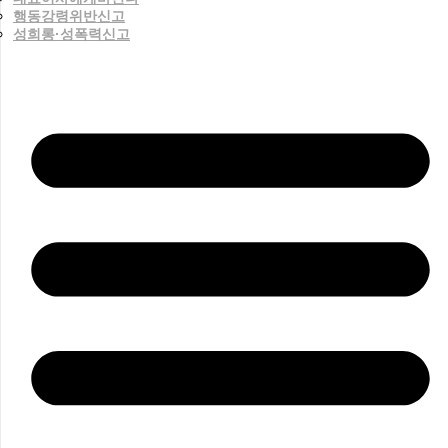
행동강령위반신고
성희롱·성폭력신고