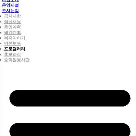
운영시설
오시는길
공지사항
직원채용
운영계획
월간계획
복지이야기
언론보도
포토갤러리
홍보영상
숭덕원봉사단