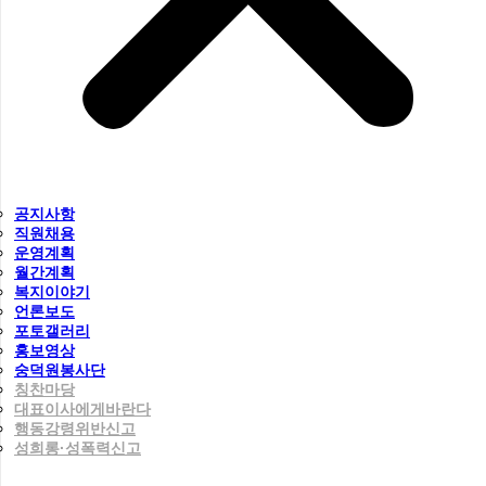
공지사항
직원채용
운영계획
월간계획
복지이야기
언론보도
포토갤러리
홍보영상
숭덕원봉사단
칭찬마당
대표이사에게바란다
행동강령위반신고
성희롱·성폭력신고