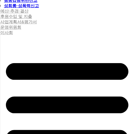
행동강령위반신고
성희롱·성폭력신고
예산·추경·결산
후원수입 및 지출
사업계획서&평가서
운영위원회
이사회