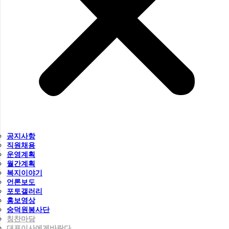
공지사항
직원채용
운영계획
월간계획
복지이야기
언론보도
포토갤러리
홍보영상
숭덕원봉사단
칭찬마당
대표이사에게바란다